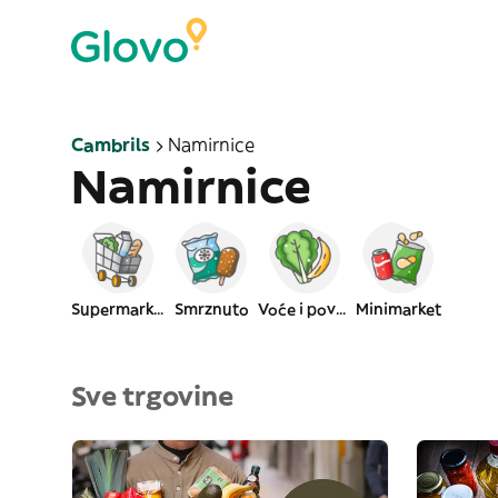
Cambrils
Namirnice
Namirnice
Supermarket
Smrznuto
Voće i povrće
Minimarket
Sve trgovine