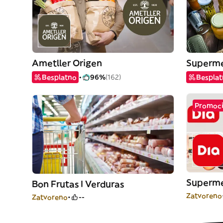
Ametller Origen
Superme
Besplatno
96%
(162)
Bespla
Promocij
Superme
Bon Frutas I Verduras
Zatvoreno
Zatvoreno
--