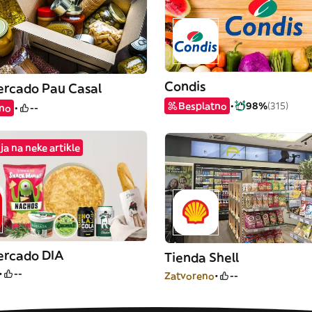
Condis
rcado Pau Casal
Besplatno
98%
(315)
tno
--
a na neke artikle
rcado DIA
Tienda Shell
--
Zatvoreno
--