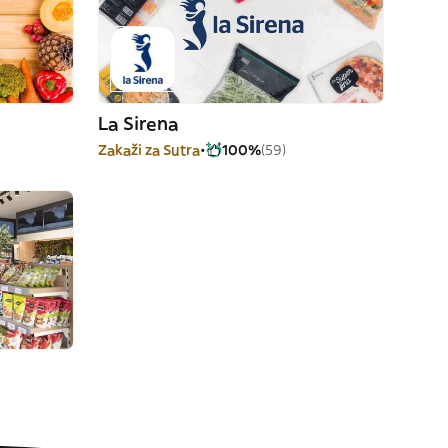
La Sirena
Zakaži za Sutra
100%
(59)