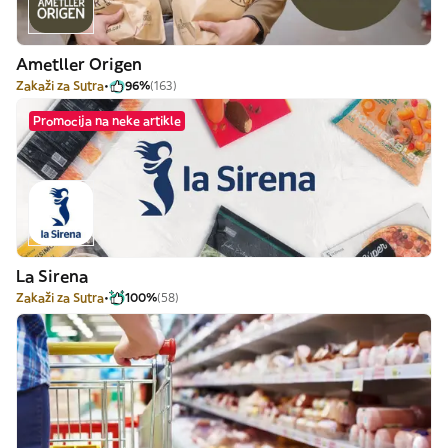
Ametller Origen
Zakaži za Sutra
96%
(163)
Promocija na neke artikle
La Sirena
Zakaži za Sutra
100%
(58)