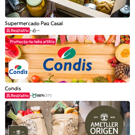
Supermercado Pau Casal
Besplatno
--
Promocija na neke artikle
Condis
Besplatno
98%
(311)