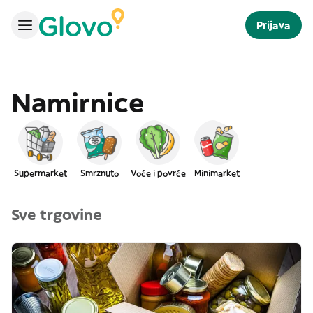
Prijava
Namirnice
Supermarket
Smrznuto
Voće i povrće
Minimarket
Sve trgovine