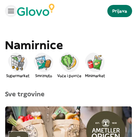
Prijava
Namirnice
Supermarket
Smrznuto
Voće i povrće
Minimarket
Sve trgovine