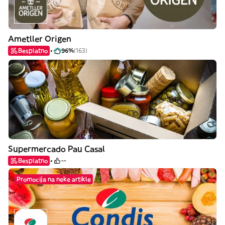
Ametller Origen
Besplatno
96%
(163)
Supermercado Pau Casal
Besplatno
--
Promocija na neke artikle