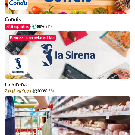
Condis
Besplatno
98%
(311)
Promocija na neke artikle
La Sirena
Zakaži za Sutra
100%
(58)