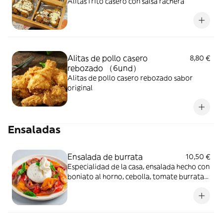
Alitas frito casero con salsa rachera
Alitas de pollo casero
8,80 €
rebozado （6und）
Alitas de pollo casero rebozado sabor
original
Ensaladas
Ensalada de burrata
10,50 €
Especialidad de la casa, ensalada hecho con
boniato al horno, cebolla, tomate burrata
fresca aliniado con pesto y mostaza miel.