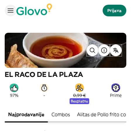
Prijava
EL RACO DE LA PLAZA
-
97%
0,99 €
Prime
Besplatno
Najprodavanije
Combos
Alitas de Pollo frito con 