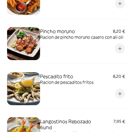
Pincho moruno
8,20 €
Racion de pincho moruno casero con ali oli
Pescadito frito
8,20 €
Racion de pescaditos fritos
Langostinos Rebozado
7,95 €
6und