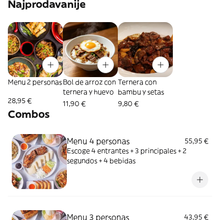
Najprodavanije
Menu 2 personas
Bol de arroz con
Ternera con
ternera y huevo
bambu y setas
28,95 €
11,90 €
9,80 €
Combos
Menu 4 personas
55,95 €
Escoge 4 entrantes + 3 principales + 2
segundos + 4 bebidas
Menu 3 personas
43,95 €