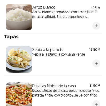
Arroz Blanco
2,50 €
Arroz blanco preparado con arroz jazmín
de alta calidad. Suave, esponjoso y
aromático, perfecto para acompañar
cualquier plato.
Tapas
Sepia a la plancha
12,80 €
Sepia a la plancha con salsa verde
Patatas Noble de la casa
11,50 €
Especialidad de la casa beicon cheese fries,
patatas fritas con trocitos de beicon fritos,
salsa ranchera y queso fundido.