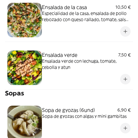
Ensalada de la casa
10,50 €
Especialidad de la casa, ensalada de pollo
rebozado con queso rallado, tomate, salsa
mostaza miel.
Ensalada verde
7,50 €
Ensalada verde con lechuga, tomate,
cebolla y atun
Sopas
Sopa de gyozas (6und)
6,90 €
Sopa de gyozas con algas y mini gambitas