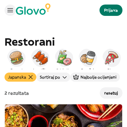
Prijava
Restorani
Burgeri
Američka
Grickalice
Doručak
Pizza
Japanska
Sortiraj po
Najbolje ocijenjeni
2 rezultata
resetuj