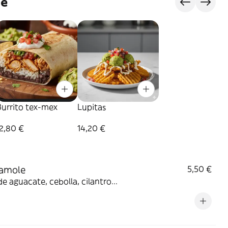
je
Burrito tex-mex
Lupitas
2,80 €
14,20 €
amole
5,50 €
de aguacate, cebolla, cilantro...