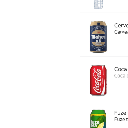
Cerve
Cervez
Coca 
Coca c
Fuze 
Fuze t