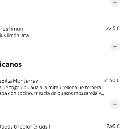
ius limon
2,45 €
us limón lata
icanos
dilla Monterrey
21,50 €
la de trigo doblada a la mitad rellena de ternera
da con tocino, mezcla de quesos mozzarella y
r, lechuga y salsa de pepitas de calabaza
adas tricolor (3 uds.)
17,95 €