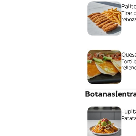
Palito
Tiras 
reboza
Quesa
Tortil
rellen
aguaca
Botanas(entra
Lupit
Patata