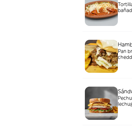
Tortil
bañada
Hamb
Pan br
chedda
cubie
patat
Sándw
Pechug
lechug
tortil