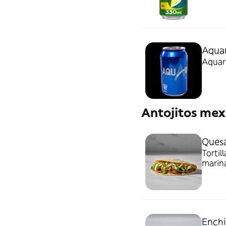
Aquar
Aquari
Antojitos mex
Quesa
Tortil
marina
chedda
Enchil