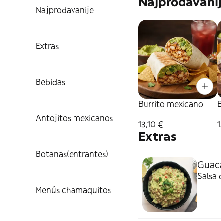
Najprodavani
Najprodavanije
Extras
Bebidas
Burrito mexicano
Antojitos mexicanos
13,10 €
1
Extras
Botanas(entrantes)
Guac
Salsa 
Menús chamaquitos