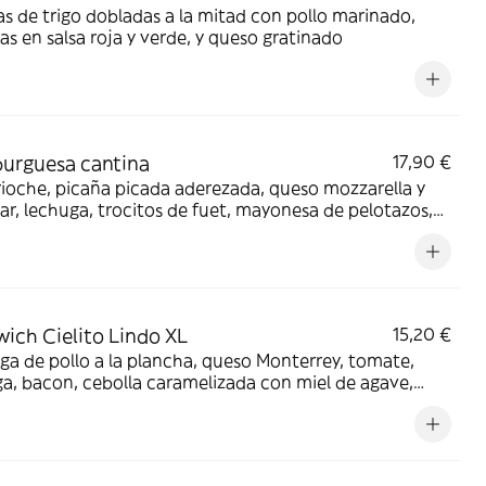
las de trigo dobladas a la mitad con pollo marinado,
s en salsa roja y verde, y queso gratinado
urguesa cantina
17,90 €
ioche, picaña picada aderezada, queso mozzarella y
r, lechuga, trocitos de fuet, mayonesa de pelotazos,
rta de queso Gouda gratinado y acompañada con
as
ich Cielito Lindo XL
15,20 €
a de pollo a la plancha, queso Monterrey, tomate,
a, bacon, cebolla caramelizada con miel de agave,
la francesa y mayonesa