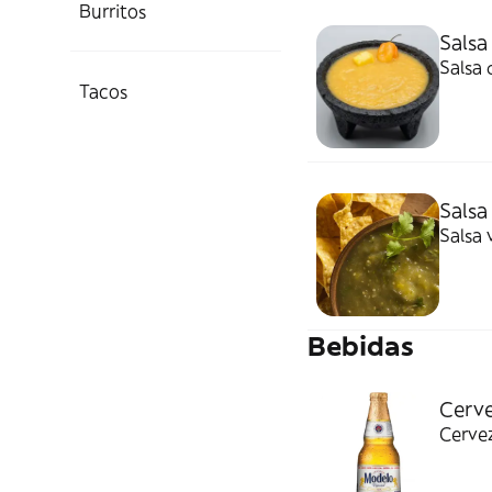
Burritos
Salsa
Salsa 
Tacos
Salsa
Salsa 
Bebidas
Cerve
Cerve