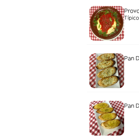
Provo
Típico
Pan D
Pan D