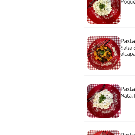
Roque
Pasta
Salsa 
alcapa
Pasta
Nata, 
Pasta