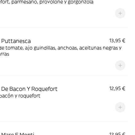
fort, parmesano, provolone y gorgonzola
 Puttanesca
13,95 €
de tomate, ajo guindillas, anchoas, aceitunas negras y
rras
 De Bacon Y Roquefort
12,95 €
bacón y roquefort
 Mare E Monti
12,95 €