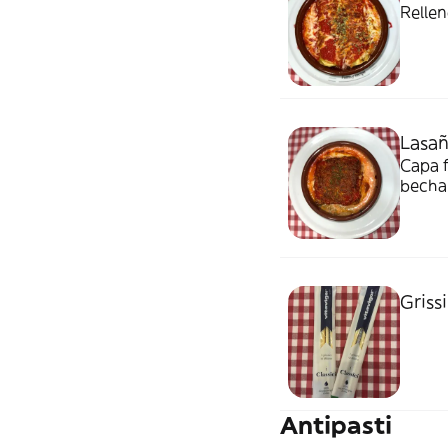
Rellen
Lasañ
Capa f
becha
Grissi
Antipasti