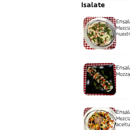
Isalate
Ensal
Mezcl
nuestr
Ensal
Mozzar
Ensal
Mezcla
aceit