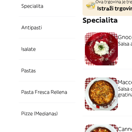
Ova trgovina je tre
Specialita
Istraži trgovi
Specialita
Antipasti
Gnoc
Salsa 
Isalate
Pastas
Macc
Salsa
Pasta Fresca Rellena
grati
Pizze (Medianas)
Canne