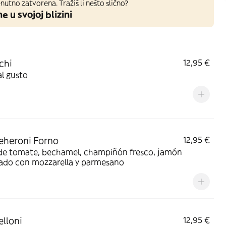
nutno zatvorena. Tražiš li nešto slično?
ne u svojoj blizini
chi
12,95 €
al gusto
eheroni Forno
12,95 €
 de tomate, bechamel, champiñón fresco, jamón
nado con mozzarella y parmesano
lloni
12,95 €