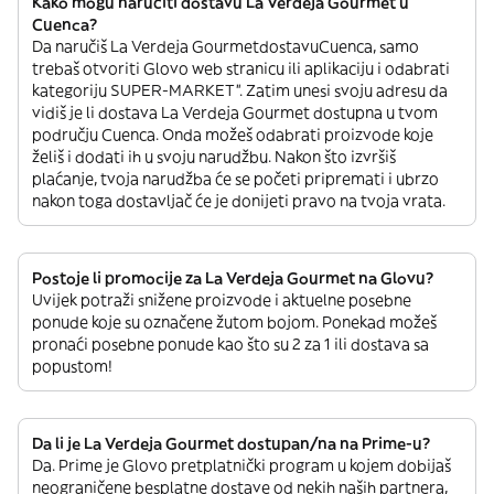
Kako mogu naručiti dostavu La Verdeja Gourmet u
Cuenca?
Da naručiš La Verdeja GourmetdostavuCuenca, samo
trebaš otvoriti Glovo web stranicu ili aplikaciju i odabrati
kategoriju SUPER-MARKET”. Zatim unesi svoju adresu da
vidiš je li dostava La Verdeja Gourmet dostupna u tvom
području Cuenca. Onda možeš odabrati proizvode koje
želiš i dodati ih u svoju narudžbu. Nakon što izvršiš
plaćanje, tvoja narudžba će se početi pripremati i ubrzo
nakon toga dostavljač će je donijeti pravo na tvoja vrata.
Postoje li promocije za La Verdeja Gourmet na Glovu?
Uvijek potraži snižene proizvode i aktuelne posebne
ponude koje su označene žutom bojom. Ponekad možeš
pronaći posebne ponude kao što su 2 za 1 ili dostava sa
popustom!
Da li je La Verdeja Gourmet dostupan/na na Prime-u?
Da. Prime je Glovo pretplatnički program u kojem dobijaš
neograničene besplatne dostave od nekih naših partnera,