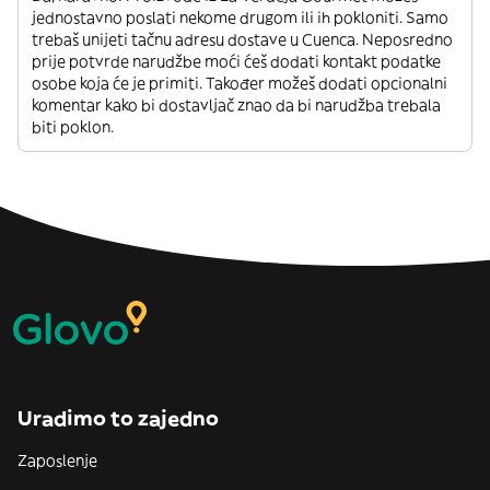
jednostavno poslati nekome drugom ili ih pokloniti. Samo
trebaš unijeti tačnu adresu dostave u Cuenca. Neposredno
prije potvrde narudžbe moći ćeš dodati kontakt podatke
osobe koja će je primiti. Također možeš dodati opcionalni
komentar kako bi dostavljač znao da bi narudžba trebala
biti poklon.
Uradimo to zajedno
Zaposlenje