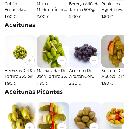
Coliflor
Mixto
Berenja Aliñada.
Pepinillos
Encurtida.
Mediterráneo.
Tarrina 500g.
Agridulces
Tarrina 250g
Tarrina 250g.
Tarrina 250 Gr
1,60 €
2,00 €
5,00 €
1,80 €
Aceitunas
Hechizos Del Sur
Machacadas De
Aceituna De
Secreto De La
Tarrina 250 Gr.
Jaén Tarrina 250
Aragón Con
Abuela Tarrin
Gr.
Aceite Y
250 Gr.
1,90 €
1,80 €
2,20 €
1,80 €
Orégano Tarrina
Aceitunas Picantes
250 Gr.