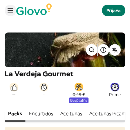
Prijava
La Verdeja Gourmet
-
--
0,49 €
Prime
Besplatno
Packs
Encurtidos
Aceitunas
Aceitunas Picante