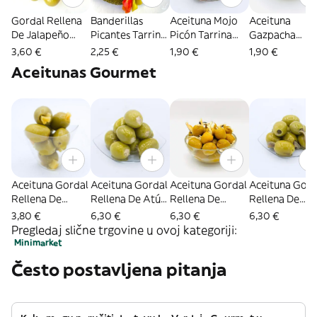
Gordal Rellena
Banderillas
Aceituna Mojo
Aceituna
De Jalapeño
Picantes Tarrina
Picón Tarrina
Gazpacha
Tarrina 250 Gr.
250Gr.
250 Gr.
Tarrina 250 Gr
3,60 €
2,25 €
1,90 €
1,90 €
Aceitunas Gourmet
Aceituna Gordal
Aceituna Gordal
Aceituna Gordal
Aceituna Gord
Rellena De
Rellena De Atún
Rellena De
Rellena De
Berenjena
Tarrina 250 Gr.
Boquerón
Anchoa Tarrin
3,80 €
6,30 €
6,30 €
6,30 €
Tarrina 250 Gr.
Tarrina 250 Gr.
250 Gr.
Pregledaj slične trgovine u ovoj kategoriji:
Minimarket
Često postavljena pitanja