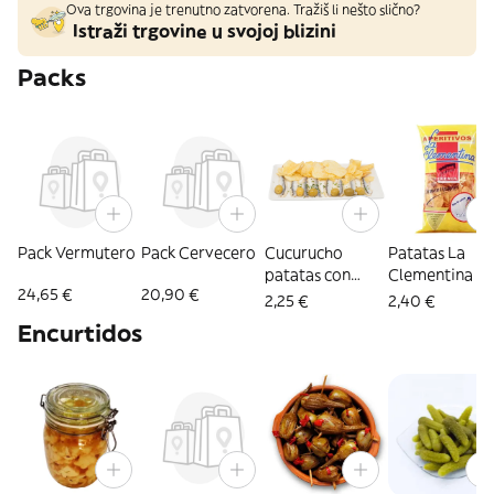
Ova trgovina je trenutno zatvorena. Tražiš li nešto slično?
Istraži trgovine u svojoj blizini
Packs
Pack Vermutero
Pack Cervecero
Cucurucho
Patatas La
patatas con
Clementina
24,65 €
20,90 €
boquerones
2,25 €
2,40 €
Encurtidos