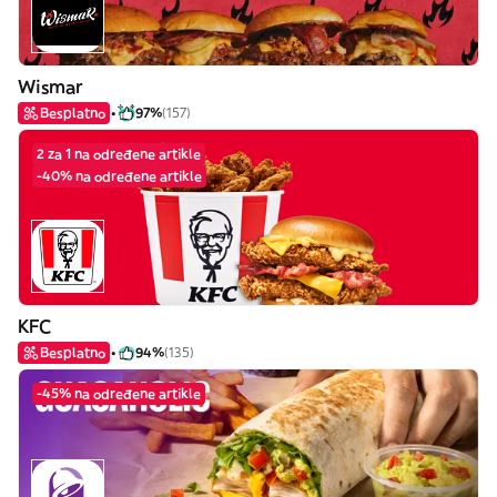
Wismar
Besplatno
97%
(157)
2 za 1 na određene artikle
-40% na određene artikle
KFC
Besplatno
94%
(135)
-45% na određene artikle