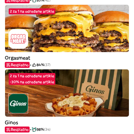
Besplatno
95%
(42)
2 za 1 na određene artikle
Orgasmeat
Besplatno
84%
(37)
2 za 1 na određene artikle
-30% na određene artikle
Ginos
Besplatno
98%
(34)