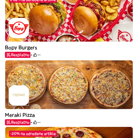
Bopy Burgers
Besplatno
--
Meraki Pizza
Besplatno
--
-20% na određene artikle