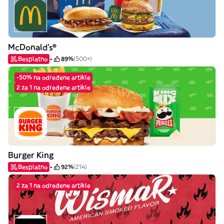
McDonald's®
Besplatno
89%
(500+)
-50% na određene artikle
2 za 1 na određene artikle
Burger King
Besplatno
92%
(214)
2 za 1 na određene artikle