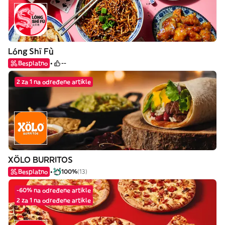
Lóng Shï Fù
Besplatno
--
2 za 1 na određene artikle
XÖLO BURRITOS
Besplatno
100%
(13)
-60% na određene artikle
2 za 1 na određene artikle