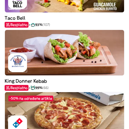
Taco Bell
Besplatno
93%
(107)
King Donner Kebab
Besplatno
99%
(66)
-50% na određene artikle