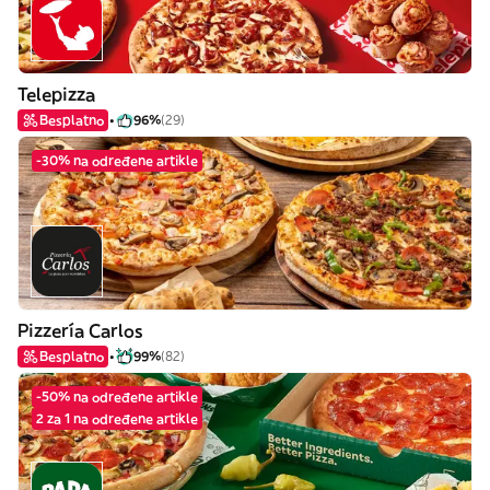
Telepizza
Besplatno
96%
(29)
-30% na određene artikle
Pizzería Carlos
Besplatno
99%
(82)
-50% na određene artikle
2 za 1 na određene artikle