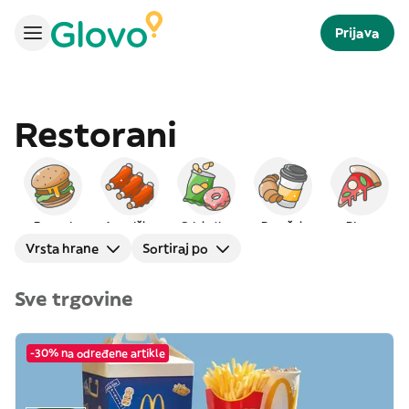
Prijava
Restorani
Burgeri
Američka
Grickalice
Doručak
Pizza
Vrsta hrane
Sortiraj po
Sve trgovine
-30% na određene artikle