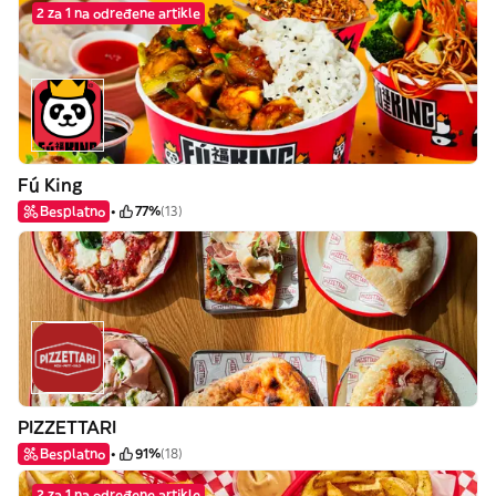
2 za 1 na određene artikle
Fú King
Besplatno
77%
(13)
PIZZETTARI
Besplatno
91%
(18)
2 za 1 na određene artikle