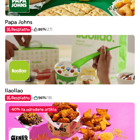
Papa Johns
Besplatno
86%
(27)
llaollao
Besplatno
96%
(18)
-60% na određene artikle