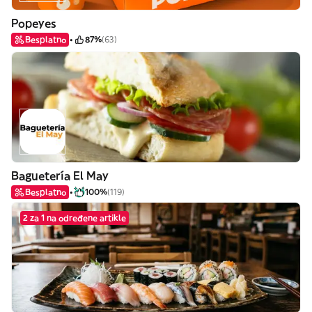
Popeyes
Besplatno
87%
(63)
Baguetería El May
Besplatno
100%
(119)
2 za 1 na određene artikle