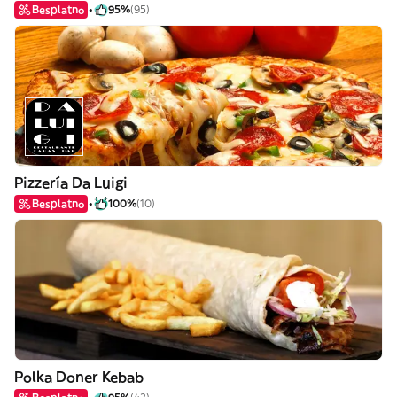
Besplatno
95%
(95)
Pizzería Da Luigi
Besplatno
100%
(10)
Polka Doner Kebab