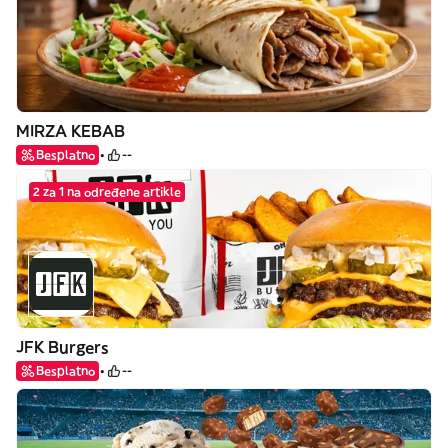
MIRZA KEBAB
Besplatno
--
2 za 1 na određene artikle
JFK Burgers
Besplatno
--