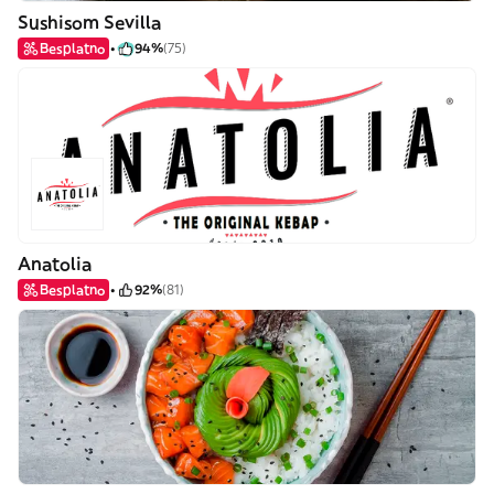
Sushisom Sevilla
Besplatno
94%
(75)
Anatolia
Besplatno
92%
(81)