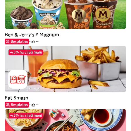
Ben & Jerry's Y Magnum
Besplatno
--
-45% na cijeli meni
Fat Smash
Besplatno
--
-45% na cijeli meni