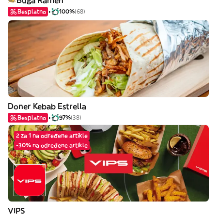
Buga Ramen
Besplatno
100%
(68)
Doner Kebab Estrella
Besplatno
97%
(38)
2 za 1 na određene artikle
-30% na određene artikle
VIPS