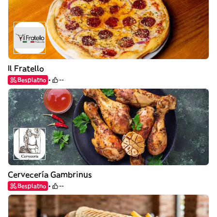
Il Fratello
Besplatno
--
Cervecería Gambrinus
Besplatno
--