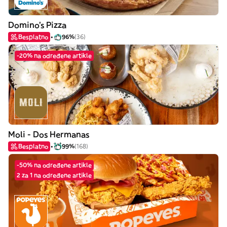
Domino's Pizza
Besplatno
96%
(36)
-20% na određene artikle
Moli - Dos Hermanas
Besplatno
99%
(168)
-50% na određene artikle
2 za 1 na određene artikle