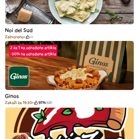
Noi del Sud
Zatvoreno
--
2 za 1 na određene artikle
-30% na određene artikle
Ginos
Zakaži za 19:30
91%
(68)