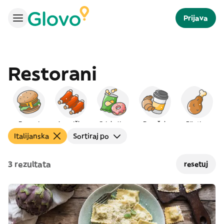
Prijava
Restorani
Burgeri
Američka
Grickalice
Doručak
Piletina
Italijanska
Sortiraj po
3 rezultata
resetuj