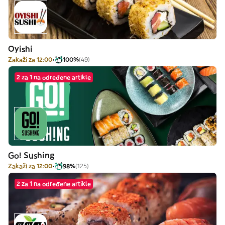
Oyishi
Zakaži za 12:00
100%
(49)
2 za 1 na određene artikle
Go! Sushing
Zakaži za 12:00
98%
(125)
2 za 1 na određene artikle