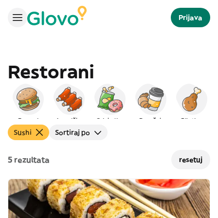
Prijava
Restorani
Burgeri
Američka
Grickalice
Doručak
Piletina
Sushi
Sortiraj po
5 rezultata
resetuj