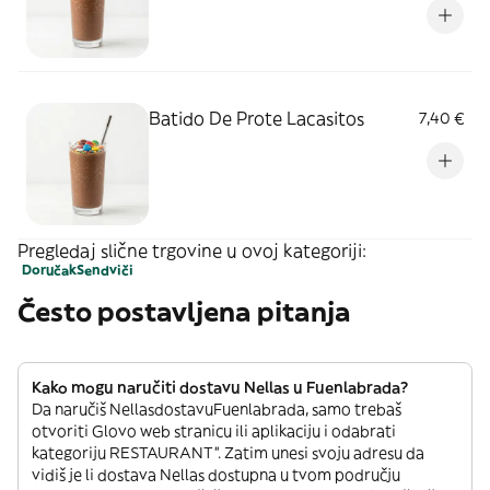
Batido De Prote Lacasitos
7,40 €
Pregledaj slične trgovine u ovoj kategoriji:
Doručak
Sendviči
Često postavljena pitanja
Kako mogu naručiti dostavu Nellas u Fuenlabrada?
Da naručiš NellasdostavuFuenlabrada, samo trebaš
otvoriti Glovo web stranicu ili aplikaciju i odabrati
kategoriju RESTAURANT”. Zatim unesi svoju adresu da
vidiš je li dostava Nellas dostupna u tvom području