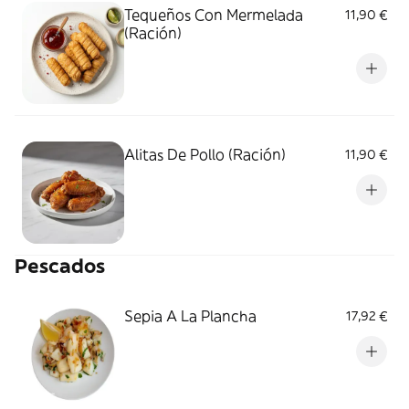
Tequeños Con Mermelada
11,90 €
(Ración)
Alitas De Pollo (Ración)
11,90 €
Pescados
Sepia A La Plancha
17,92 €