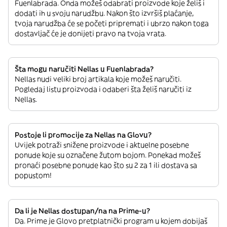
Fuenlabrada. Onda možeš odabrati proizvode koje želiš i
dodati ih u svoju narudžbu. Nakon što izvršiš plaćanje,
tvoja narudžba će se početi pripremati i ubrzo nakon toga
dostavljač će je donijeti pravo na tvoja vrata.
Šta mogu naručiti Nellas u Fuenlabrada?
Nellas nudi veliki broj artikala koje možeš naručiti.
Pogledaj listu proizvoda i odaberi šta želiš naručiti iz
Nellas.
Postoje li promocije za Nellas na Glovu?
Uvijek potraži snižene proizvode i aktuelne posebne
ponude koje su označene žutom bojom. Ponekad možeš
pronaći posebne ponude kao što su 2 za 1 ili dostava sa
popustom!
Da li je Nellas dostupan/na na Prime-u?
Da. Prime je Glovo pretplatnički program u kojem dobijaš