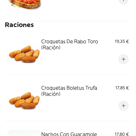
Raciones
Croquetas De Rabo Toro
19,35 €
(Ración)
Croquetas Boletus Trufa
17,85 €
(Ración)
Nachos Con Guacamole
17,80 €