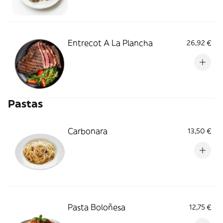
Entrecot A La Plancha
26,92 €
Pastas
Carbonara
13,50 €
Pasta Boloñesa
12,75 €