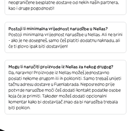
neograničene besplatne dostave od nekih naših partnera,
kao i druge pogodnosti!
Postoji li minimalna vrijednost narudžbe u Nellas?
Postoji minimalna vrijednost narudžbe u Nellas. Ali ne brini
- ako je ne dosegneš, samo ćeš platiti dodatnu naknadu, ali
će ti glovo ipak biti dostavljen!
Mogu li naručiti proizvode iz Nellas za nekog drugog?
Da, naravno! Proizvode iz Nellas možeš jednostavno
poslati nekome drugom ili ih pokloniti. Samo trebaš unijeti
tačnu adresu dostave u Fuenlabrada. Neposredno prije
potvrde narudžbe moći ćeš dodati kontakt podatke osobe
koja će je primiti. Također možeš dodati opcionalni
komentar kako bi dostavljač znao da bi narudžba trebala
biti poklon.