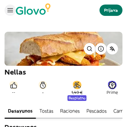
Prijava
Nellas
-
--
1,49 €
Prime
Besplatno
Desayunos
Tostas
Raciones
Pescados
Carne