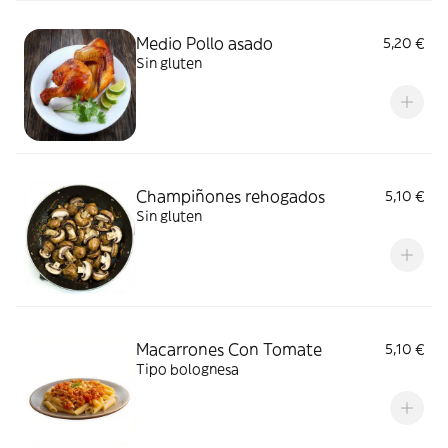
Medio Pollo asado
5,20 €
Sin gluten
Champiñones rehogados
5,10 €
Sin gluten
Macarrones Con Tomate
5,10 €
Tipo bolognesa