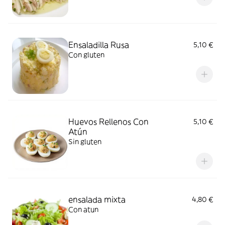
Ensaladilla Rusa
5,10 €
Con gluten
Huevos Rellenos Con
5,10 €
Atún
Sin gluten
ensalada mixta
4,80 €
Con atun