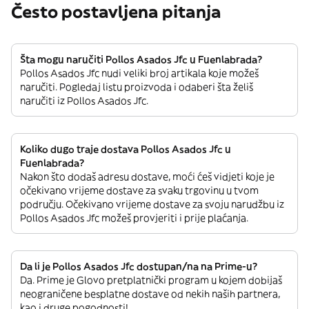
Često postavljena pitanja
Šta mogu naručiti Pollos Asados Jfc u Fuenlabrada?
Pollos Asados Jfc nudi veliki broj artikala koje možeš
naručiti. Pogledaj listu proizvoda i odaberi šta želiš
naručiti iz Pollos Asados Jfc.
Koliko dugo traje dostava Pollos Asados Jfc u
Fuenlabrada?
Nakon što dodaš adresu dostave, moći ćeš vidjeti koje je
očekivano vrijeme dostave za svaku trgovinu u tvom
području. Očekivano vrijeme dostave za svoju narudžbu iz
Pollos Asados Jfc možeš provjeriti i prije plaćanja.
Da li je Pollos Asados Jfc dostupan/na na Prime-u?
Da. Prime je Glovo pretplatnički program u kojem dobijaš
neograničene besplatne dostave od nekih naših partnera,
kao i druge pogodnosti!