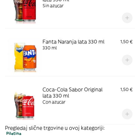
Sin azucar
Fanta Naranja lata 330 ml
1,50 €
330 ml
Coca-Cola Sabor Original
1,50 €
lata 330 ml
Con azucar
Pregledaj slične trgovine u ovoj kategoriji:
Piletina