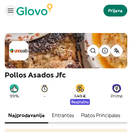
Prijava
Pollos Asados Jfc
-
99%
1,49 €
Prime
Besplatno
Najprodavanije
Entrantes
Platos Principales
M