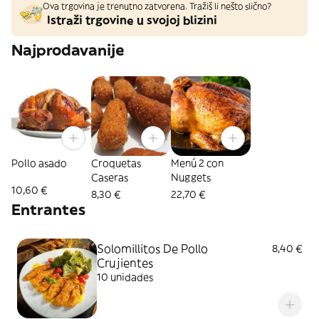
Ova trgovina je trenutno zatvorena. Tražiš li nešto slično?
Istraži trgovine u svojoj blizini
Najprodavanije
Pollo asado
Croquetas
Menú 2 con
Caseras
Nuggets
10,60 €
8,30 €
22,70 €
Entrantes
Solomillitos De Pollo
8,40 €
Crujientes
10 unidades