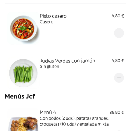
Pisto casero
4,80 €
Casero
Judias Verdes con jamón
4,80 €
Sin gluten
Menús Jcf
Menú 4
38,80 €
Con pollos (2 uds.), patatas grandes,
croquetas (10 uds.) y ensalada mixta