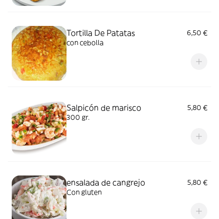
Tortilla De Patatas
6,50 €
con cebolla
Salpicón de marisco
5,80 €
300 gr.
ensalada de cangrejo
5,80 €
Con gluten