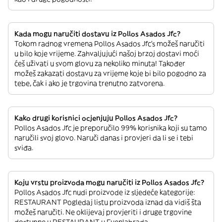
Kada mogu naručiti dostavu iz Pollos Asados Jfc?
Tokom radnog vremena Pollos Asados Jfc’s možeš naručiti
u bilo koje vrijeme. Zahvaljujući našoj brzoj dostavi moći
ćeš uživati u svom glovu za nekoliko minuta! Također
možeš zakazati dostavu za vrijeme koje bi bilo pogodno za
tebe, čak i ako je trgovina trenutno zatvorena.
Kako drugi korisnici ocjenjuju Pollos Asados Jfc?
Pollos Asados Jfc je preporučilo 99% korisnika koji su tamo
naručili svoj glovo. Naruči danas i provjeri da li se i tebi
sviđa.
Koju vrstu proizvoda mogu naručiti iz Pollos Asados Jfc?
Pollos Asados Jfc nudi proizvode iz sljedeće kategorije:
RESTAURANT Pogledaj listu proizvoda iznad da vidiš šta
možeš naručiti. Ne oklijevaj provjeriti i druge trgovine