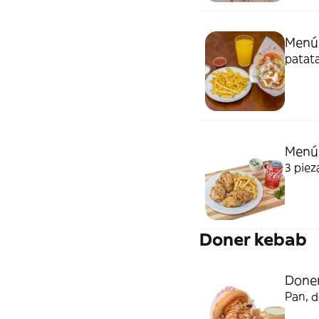
Menú
patata
Menú 
3 piez
Doner kebab
Doner
Pan, d