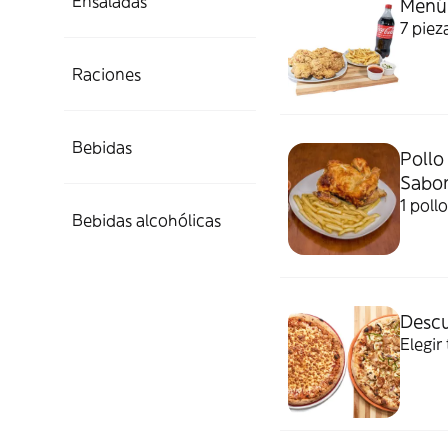
Ensaladas
Menú 
7 piez
Raciones
Bebidas
Pollo
Sabor
1 poll
Bebidas alcohólicas
Descu
Elegir