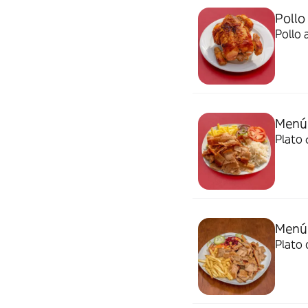
Pollo
Menú 
Plato 
Menú 
Plato 