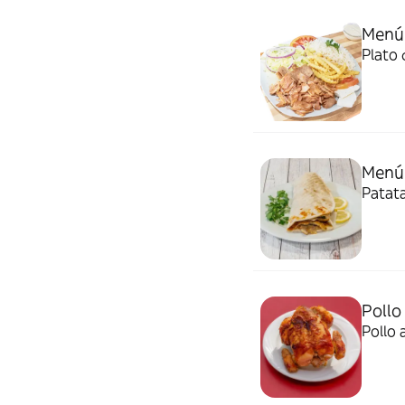
Menú 
Plato 
Menú 
Patata
Pollo
Pollo 