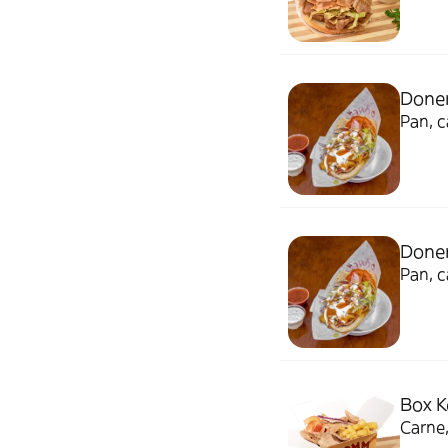
Done
Pan, c
Done
Pan, c
Box 
Carne,