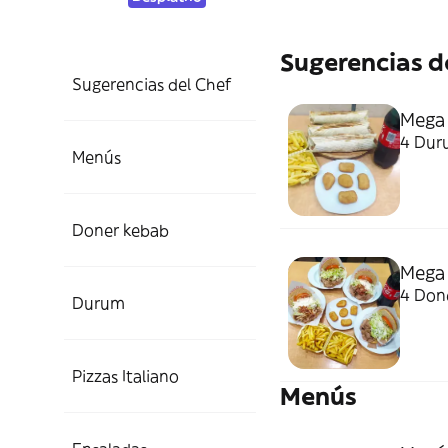
Sugerencias d
Sugerencias del Chef
Mega 
4 Duru
Menús
Doner kebab
Mega 
4 Done
Durum
Pizzas Italiano
Menús