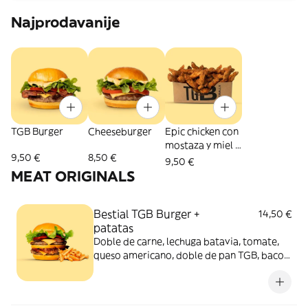
Najprodavanije
TGB Burger
Cheeseburger
Epic chicken con
mostaza y miel -
9,50 €
8,50 €
Medianos
9,50 €
MEAT ORIGINALS
Bestial TGB Burger +
14,50 €
patatas
Doble de carne, lechuga batavia, tomate,
queso americano, doble de pan TGB, bacon
y salsa TGB. Acompañada de patatas
bastón