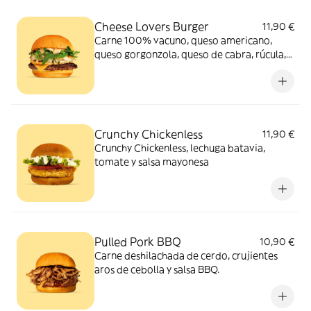
Cheese Lovers Burger
11,90 €
Carne 100% vacuno, queso americano,
queso gorgonzola, queso de cabra, rúcula,
cebolla caramelizada y salsa mostaza y
miel.
Crunchy Chickenless
11,90 €
Crunchy Chickenless, lechuga batavia,
tomate y salsa mayonesa
Pulled Pork BBQ
10,90 €
Carne deshilachada de cerdo, crujientes
aros de cebolla y salsa BBQ.