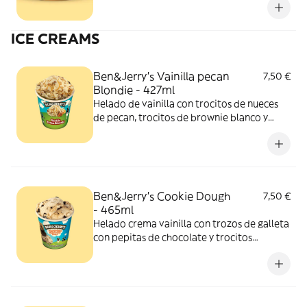
ICE CREAMS
Ben&Jerry’s Vainilla pecan
7,50 €
Blondie - 427ml
Helado de vainilla con trocitos de nueces
de pecan, trocitos de brownie blanco y
salsa de caramelo a la sal.
Ben&Jerry’s Cookie Dough
7,50 €
- 465ml
Helado crema vainilla con trozos de galleta
con pepitas de chocolate y trocitos
chocolateados