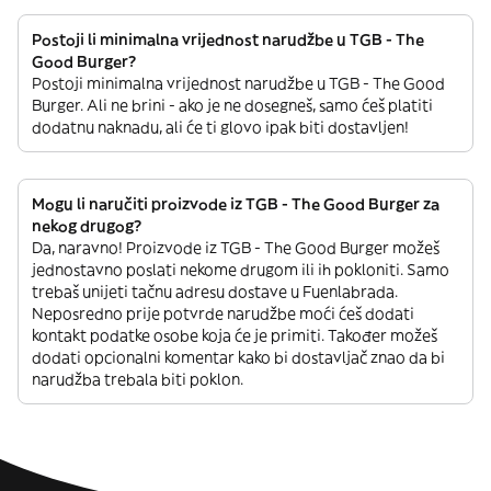
Postoji li minimalna vrijednost narudžbe u TGB - The
Good Burger?
Postoji minimalna vrijednost narudžbe u TGB - The Good
Burger. Ali ne brini - ako je ne dosegneš, samo ćeš platiti
dodatnu naknadu, ali će ti glovo ipak biti dostavljen!
Mogu li naručiti proizvode iz TGB - The Good Burger za
nekog drugog?
Da, naravno! Proizvode iz TGB - The Good Burger možeš
jednostavno poslati nekome drugom ili ih pokloniti. Samo
trebaš unijeti tačnu adresu dostave u Fuenlabrada.
Neposredno prije potvrde narudžbe moći ćeš dodati
kontakt podatke osobe koja će je primiti. Također možeš
dodati opcionalni komentar kako bi dostavljač znao da bi
narudžba trebala biti poklon.