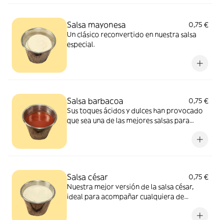
Salsa mayonesa
0,75 €
Un clásico reconvertido en nuestra salsa
especial.
Salsa barbacoa
0,75 €
Sus toques ácidos y dulces han provocado
que sea una de las mejores salsas para
acompañar la carne
Salsa césar
0,75 €
Nuestra mejor versión de la salsa césar,
ideal para acompañar cualquiera de
nuestras ensaladas.