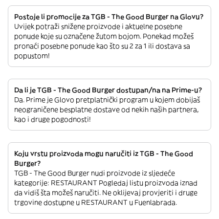
Postoje li promocije za TGB - The Good Burger na Glovu?
Uvijek potraži snižene proizvode i aktuelne posebne
ponude koje su označene žutom bojom. Ponekad možeš
pronaći posebne ponude kao što su 2 za 1 ili dostava sa
popustom!
Da li je TGB - The Good Burger dostupan/na na Prime-u?
Da. Prime je Glovo pretplatnički program u kojem dobijaš
neograničene besplatne dostave od nekih naših partnera,
kao i druge pogodnosti!
Koju vrstu proizvoda mogu naručiti iz TGB - The Good
Burger?
TGB - The Good Burger nudi proizvode iz sljedeće
kategorije: RESTAURANT Pogledaj listu proizvoda iznad
da vidiš šta možeš naručiti. Ne oklijevaj provjeriti i druge
trgovine dostupne u RESTAURANT u Fuenlabrada.