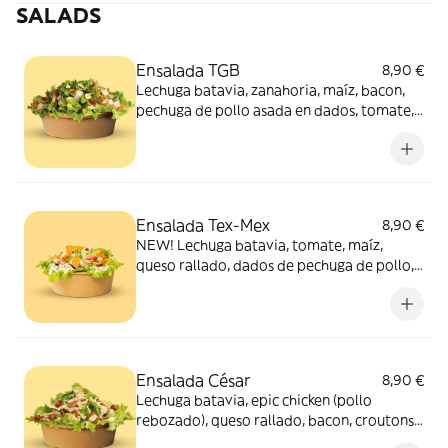
SALADS
Ensalada TGB
8,90 €
Lechuga batavia, zanahoria, maíz, bacon,
pechuga de pollo asada en dados, tomate,
aros de cebolla y salsa tgb
Ensalada Tex-Mex
8,90 €
NEW! Lechuga batavia, tomate, maíz,
queso rallado, dados de pechuga de pollo,
zanahoria, salsa de César y Nachos Tex-Mex
Ensalada César
8,90 €
Lechuga batavia, epic chicken (pollo
rebozado), queso rallado, bacon, croutons y
salsa césar