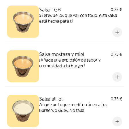
Salsa TGB
0,75 €
Si eres de los que vas con todo, esta salsa
está hecha para ti
Salsa mostaza y miel
0,75 €
¡Añade una explosión de sabor y
cremosidad a tu burger!
Salsa ali-oli
0,75 €
Añade un toque mediterráneo a tus
burgers o sides. No falla.