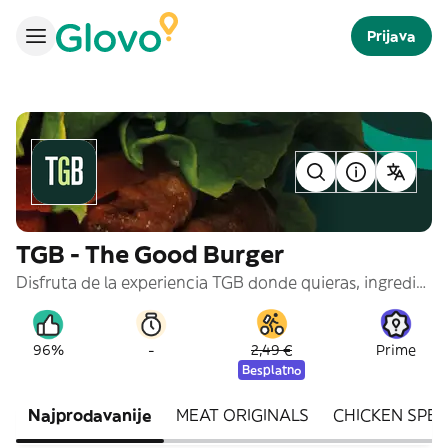
Prijava
TGB - The Good Burger
Disfruta de la experiencia TGB donde quieras, ingredientes frescos y naturales ahora con nuestras burgers más grandes y con la calidad de siempre ¡Vamos con todo!
-
96%
2,49 €
Prime
Besplatno
Najprodavanije
MEAT ORIGINALS
CHICKEN SPEC