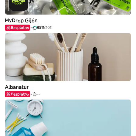
MyDrop Gijón
Besplatno
95%
(101)
Albanatur
Besplatno
--