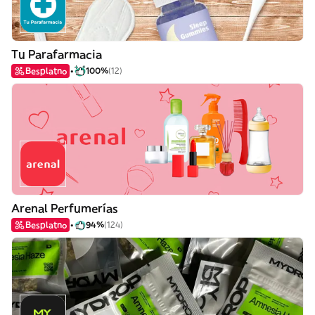
Tu Parafarmacia
Besplatno
100%
(12)
Arenal Perfumerías
Besplatno
94%
(124)