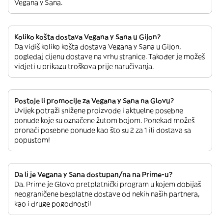
Vegana y Sana.
Koliko košta dostava Vegana y Sana u Gijon?
Da vidiš koliko košta dostava Vegana y Sana u Gijon,
pogledaj cijenu dostave na vrhu stranice. Također je možeš
vidjeti u prikazu troškova prije naručivanja.
Postoje li promocije za Vegana y Sana na Glovu?
Uvijek potraži snižene proizvode i aktuelne posebne
ponude koje su označene žutom bojom. Ponekad možeš
pronaći posebne ponude kao što su 2 za 1 ili dostava sa
popustom!
Da li je Vegana y Sana dostupan/na na Prime-u?
Da. Prime je Glovo pretplatnički program u kojem dobijaš
neograničene besplatne dostave od nekih naših partnera,
kao i druge pogodnosti!