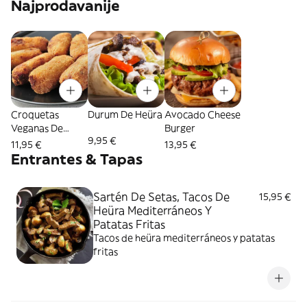
Najprodavanije
Croquetas
Durum De Heüra
Avocado Cheese
Veganas De
Burger
9,95 €
Boletus (8 Uds.)
11,95 €
13,95 €
Entrantes & Tapas
Sartén De Setas, Tacos De
15,95 €
Heüra Mediterráneos Y
Patatas Fritas
Tacos de heüra mediterráneos y patatas
fritas