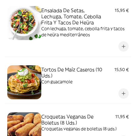
Ensalada De Setas,
15,95 €
Lechuga, Tomate, Cebolla
Frita Y Tacos De Heüra
Con lechuga, tomate, cebolla frita y tacos
de heüra mediterráneos
Tortos De Maíz Caseros (10
15,50 €
Uds.)
Con guacamole
Croquetas Veganas De
11,95 €
Boletus (8 Uds.)
Croquetas veganas de boletus (8 uds.)