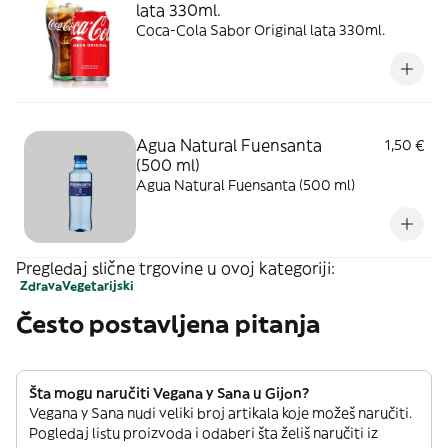
lata 330ml.
Coca-Cola Sabor Original lata 330ml.
Agua Natural Fuensanta
1,50 €
(500 ml)
Agua Natural Fuensanta (500 ml)
Pregledaj slične trgovine u ovoj kategoriji:
Zdrava
Vegetarijski
Često postavljena pitanja
Šta mogu naručiti Vegana y Sana u Gijon?
Vegana y Sana nudi veliki broj artikala koje možeš naručiti.
Pogledaj listu proizvoda i odaberi šta želiš naručiti iz