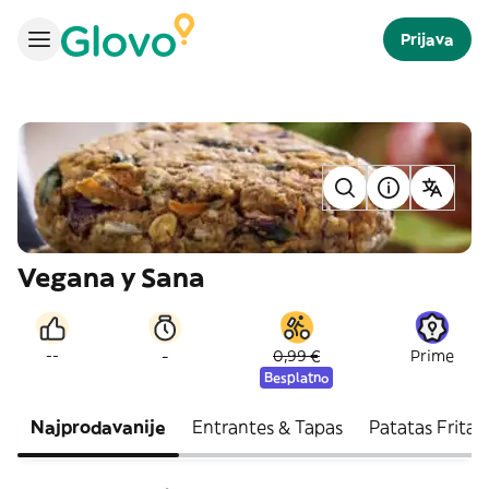
Prijava
Vegana y Sana
-
--
0,99 €
Prime
Besplatno
Najprodavanije
Entrantes & Tapas
Patatas Fritas