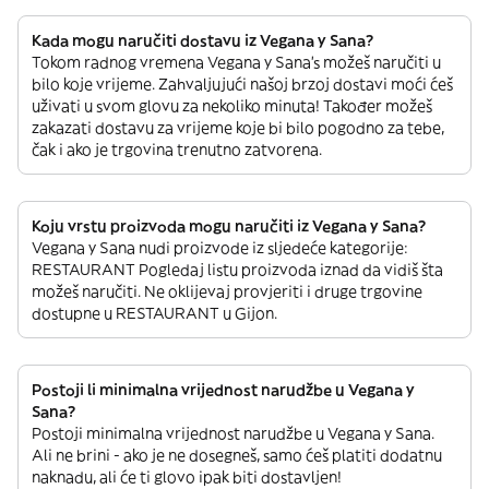
Kada mogu naručiti dostavu iz Vegana y Sana?
Tokom radnog vremena Vegana y Sana’s možeš naručiti u
bilo koje vrijeme. Zahvaljujući našoj brzoj dostavi moći ćeš
uživati u svom glovu za nekoliko minuta! Također možeš
zakazati dostavu za vrijeme koje bi bilo pogodno za tebe,
čak i ako je trgovina trenutno zatvorena.
Koju vrstu proizvoda mogu naručiti iz Vegana y Sana?
Vegana y Sana nudi proizvode iz sljedeće kategorije:
RESTAURANT Pogledaj listu proizvoda iznad da vidiš šta
možeš naručiti. Ne oklijevaj provjeriti i druge trgovine
dostupne u RESTAURANT u Gijon.
Postoji li minimalna vrijednost narudžbe u Vegana y
Sana?
Postoji minimalna vrijednost narudžbe u Vegana y Sana.
Ali ne brini - ako je ne dosegneš, samo ćeš platiti dodatnu
naknadu, ali će ti glovo ipak biti dostavljen!