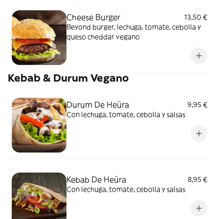
Cheese Burger
13,50 €
Beyond burger, lechuga, tomate, cebolla y
queso cheddar vegano
Kebab & Durum Vegano
Durum De Heüra
9,95 €
Con lechuga, tomate, cebolla y salsas
Kebab De Heüra
8,95 €
Con lechuga, tomate, cebolla y salsas