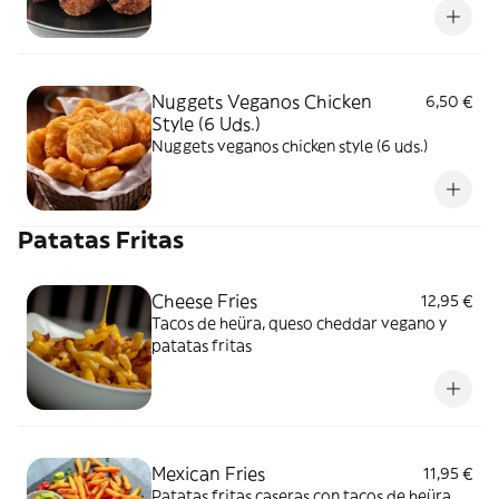
Nuggets Veganos Chicken
6,50 €
Style (6 Uds.)
Nuggets veganos chicken style (6 uds.)
Patatas Fritas
Cheese Fries
12,95 €
Tacos de heüra, queso cheddar vegano y
patatas fritas
Mexican Fries
11,95 €
Patatas fritas caseras con tacos de heüra