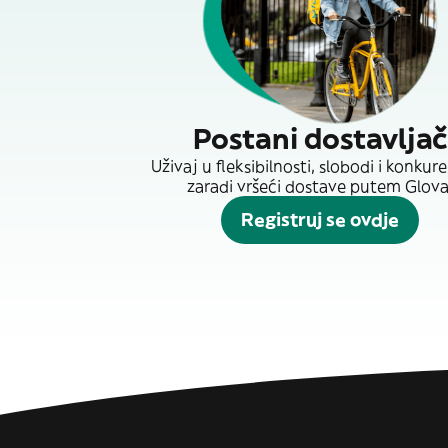
Postani dostavljač
Uživaj u fleksibilnosti, slobodi i konkur
zaradi vršeći dostave putem Glova
Registruj se ovdje