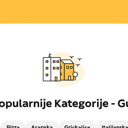
opularnije Kategorije - G
Pizza
Arapska
Grickalice
Italijansk