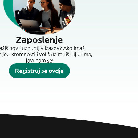
Zaposlenje
ažiš nov i uzbudljiv izazov? Ako imaš
je, skromnosti i voliš da radiš s ljudima,
javi nam se!
Registruj se ovdje