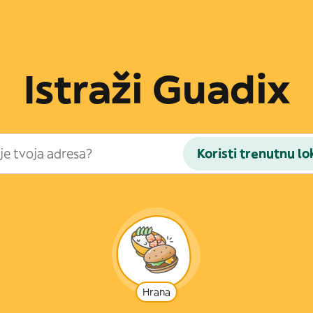
Istraži Guadix
Koristi trenutnu lo
Hrana