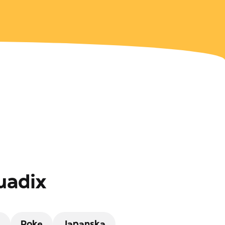
uadix
a
Poke
Japanska