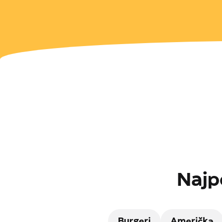
Najp
Burgeri
Američka