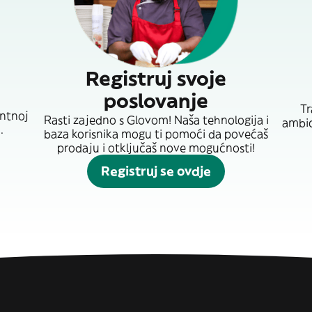
Registruj svoje
poslovanje
Tr
entnoj
Rasti zajedno s Glovom! Naša tehnologija i
ambici
.
baza korisnika mogu ti pomoći da povećaš
prodaju i otključaš nove mogućnosti!
Registruj se ovdje