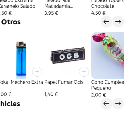
Helado Extreme
Helado Nuii
Helado Toblerone
Caramelo Salado
Macadamia
Chocolate
Caramelo
,50 €
3,95 €
4,50 €
 Otros
Tokai Mechero Extra
Papel Fumar Ocb
Cono Cumpleaño
Pequeño
,00 €
1,40 €
2,00 €
hicles