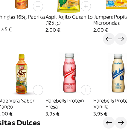
ringles 165g Paprika
Aspil Jojito Gusanito
Jumpers Popitas 
(125 g.)
Microondas
,45 €
2,00 €
2,00 €
Aloe Vera Sabor
Barebells Protein
Barebells Protein
Mango
Fresa
Vanilla
3,00 €
3,95 €
3,95 €
sitas Dulces