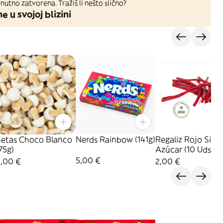
nutno zatvorena. Tražiš li nešto slično?
ne u svojoj blizini
Setas Choco Blanco
Nerds Rainbow (141g)
Regaliz Rojo Sin
75g)
Azúcar (10 Uds)
5,00 €
2,00 €
2,00 €