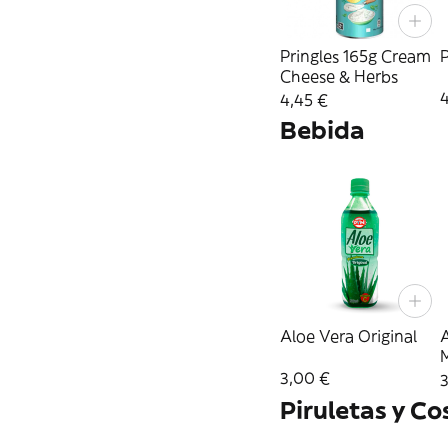
Pringles 165g Cream
P
Cheese & Herbs
4
4,45 €
Bebida
Aloe Vera Original
3,00 €
Piruletas y Co