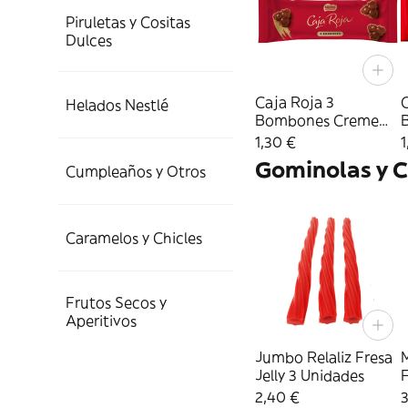
Piruletas y Cositas
Dulces
Caja Roja 3
C
Helados Nestlé
Bombones Creme
Noisette
1,30 €
1
Gominolas y 
Cumpleaños y Otros
Caramelos y Chicles
Frutos Secos y
Aperitivos
Jumbo Relaliz Fresa
Jelly 3 Unidades
F
2,40 €