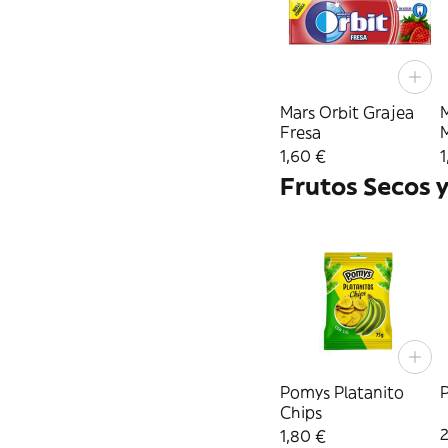
Mars Orbit Grajea
M
Fresa
1,60 €
1
Frutos Secos y
Pomys Platanito
P
Chips
1,80 €