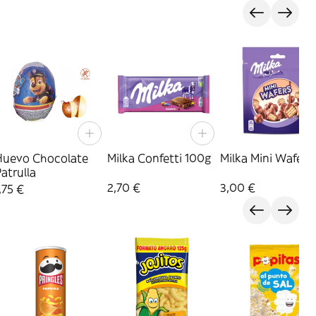
Huevo Chocolate
Milka Confetti 100g
Milka Mini Wafers
atrulla
2,70 €
3,00 €
,75 €