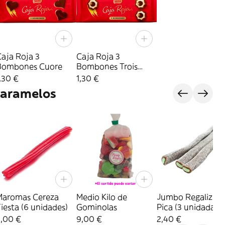
aja Roja 3
Caja Roja 3
Bombones Cuore
Bombones Trois
Sauvaurs
,30 €
1,30 €
Caramelos
Maromas Cereza
Medio Kilo de
Jumbo Regaliz Co
iesta (6 unidades)
Gominolas
Pica (3 unidadaes
3,00 €
9,00 €
2,40 €