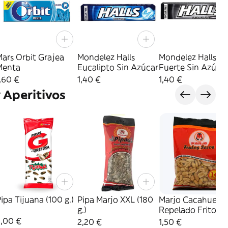
ars Orbit Grajea
Mondelez Halls
Mondelez Halls Ex
Menta
Eucalipto Sin Azúcar
Fuerte Sin Azúca
,60 €
1,40 €
1,40 €
 Aperitivos
ipa Tijuana (100 g.)
Pipa Marjo XXL (180
Marjo Cacahuete
g.)
Repelado Frito (135
g.)
2,00 €
2,20 €
1,50 €