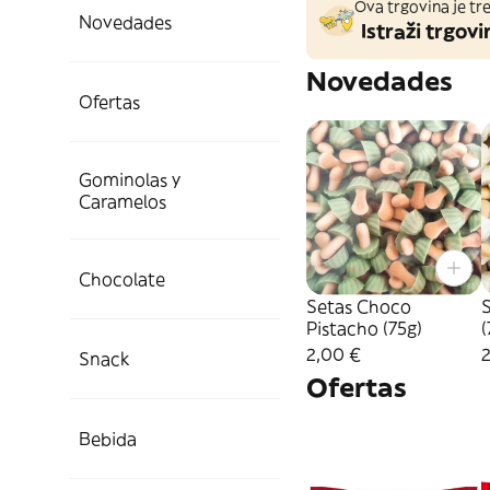
Ova trgovina je tre
Novedades
Istraži trgovi
Novedades
Ofertas
Gominolas y
Caramelos
Chocolate
Setas Choco
Pistacho (75g)
(
2,00 €
Snack
Ofertas
Bebida