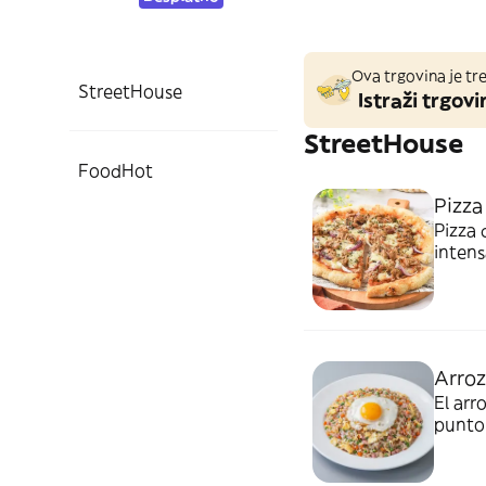
Ova trgovina je tre
StreetHouse
Istraži trgovi
StreetHouse
FoodHot
Pizza
Pizza 
intens
urbana
censur
Arroz
El arr
punto
de tod