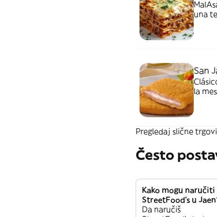
MalAsa
una te
cuando
hornea
de lo
San J
Clási
la mes
Pregledaj slične trgovi
Često posta
Kako mogu naručiti
StreetFood’s u Jaen
Da naručiš