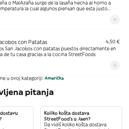
ña o MalAzaña surge de la lasaña hecha al horno a
mperatura la cual algunos piensan que esta justo
 dan el primer bocado y otros no toleran el toque de
do con temperatura justa. Un reto para saber si eres
s que no se queman todo com Azaña
acobos con Patatas
4,50 €
cos San Jacobos con patatas puestos directamente en
a de tu casa gracias a la cocina StreetFoods
ne u ovoj kategoriji:
Američka
vljena pitanja
 dostavu
Koliko košta dostava
?
StreetFood’s u Jaen?
Da vidiš koliko košta dostava