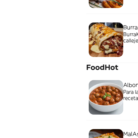
Burr
BurraK
callej
y acti
FoodHot
Albon
Para l
receta
que n
MalA