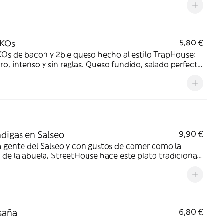
aKOs
5,80 €
Os de bacon y 2ble queso hecho al estilo TrapHouse:
ero, intenso y sin reglas. Queso fundido, salado perfecto
tud urbana. Mucho sabor, flow y locura sin censura real.
digas en Salseo
9,90 €
a gente del Salseo y con gustos de comer como la
 de la abuela, StreetHouse hace este plato tradicional
o pasará de Moda para que no tengas porque
preocuparte para comer con el estilo de siempre
saña
6,80 €