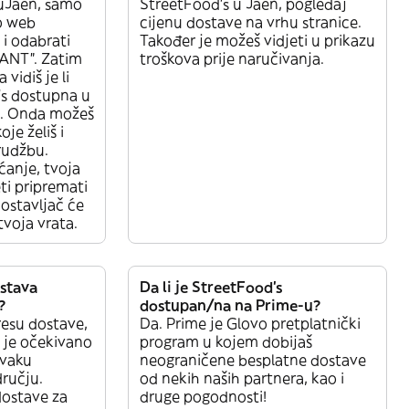
uJaen, samo
StreetFood’s u Jaen, pogledaj
vo web
cijenu dostave na vrhu stranice.
u i odabrati
Također je možeš vidjeti u prikazu
ANT”. Zatim
troškova prije naručivanja.
vidiš je li
’s dostupna u
. Onda možeš
je želiš i
rudžbu.
ćanje, tvoja
ti pripremati
ostavljač će
tvoja vrata.
ostava
Da li je StreetFood’s
?
dostupan/na na Prime-u?
esu dostave,
Da. Prime je Glovo pretplatnički
e je očekivano
program u kojem dobijaš
svaku
neograničene besplatne dostave
ručju.
od nekih naših partnera, kao i
dostave za
druge pogodnosti!