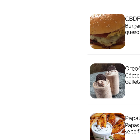
CBDF
Burger
queso 
urbano
censur
Oreo
Cóctel
Gallet
locura
cada t
Papa
Papas 
se te 