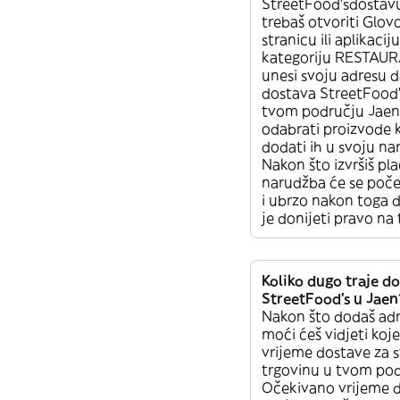
StreetFood’sdostav
trebaš otvoriti Glo
stranicu ili aplikacij
kategoriju RESTAUR
unesi svoju adresu da 
dostava StreetFood
tvom području Jaen
odabrati proizvode ko
dodati ih u svoju na
Nakon što izvršiš pla
narudžba će se poče
i ubrzo nakon toga d
je donijeti pravo na 
Koliko dugo traje d
StreetFood’s u Jaen
Nakon što dodaš adr
moći ćeš vidjeti koj
vrijeme dostave za 
trgovinu u tvom pod
Očekivano vrijeme 