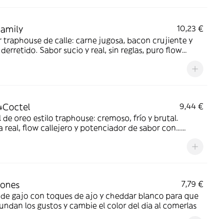
amily
10,23 €
 traphouse de calle: carne jugosa, bacon crujiente y
derretido. Sabor sucio y real, sin reglas, puro flow
, hecha para morder la noche y romper el hambre sin
a total real.
4Coctel
9,44 €
 de oreo estilo traphouse: cremoso, frío y brutal.
a real, flow callejero y potenciador de sabor con…
 dulce que pega fuerte, sin reglas, puro vicio urbano en
rago.
lones
7,79 €
de gajo con toques de ajo y cheddar blanco para que
fundan los gustos y cambie el color del dia al comerlas