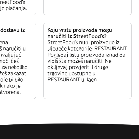
treetFood’s
ije plaćanja.
dostavu iz
Koju vrstu proizvoda mogu
naručiti iz StreetFood’s?
ena
StreetFood’s nudi proizvode iz
 naručiti u
sljedeće kategorije: RESTAURANT
hvaljujući
Pogledaj listu proizvoda iznad da
moći ćeš
vidiš šta možeš naručiti. Ne
 za nekoliko
oklijevaj provjeriti i druge
eš zakazati
trgovine dostupne u
oje bi bilo
RESTAURANT u Jaen.
 i ako je
atvorena.