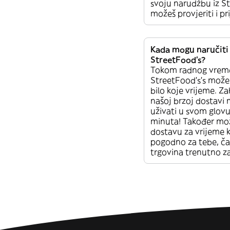
svoju narudžbu iz S
možeš provjeriti i pr
Kada mogu naručiti 
StreetFood’s?
Tokom radnog vrem
StreetFood’s’s možeš
bilo koje vrijeme. Za
našoj brzoj dostavi 
uživati u svom glovu
minuta! Također mož
dostavu za vrijeme k
pogodno za tebe, čak
trgovina trenutno z