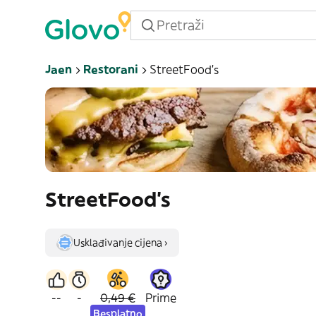
Jaen
Restorani
StreetFood’s
StreetFood’s
Usklađivanje cijena ›
--
-
0,49 €
Prime
Besplatno