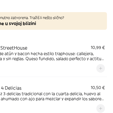
nutno zatvorena. Tražiš li nešto slično?
ne u svojoj blizini
 StreetHouse
10,99 €
de atún y bacon hecha estilo traphouse: callejera,
a y sin reglas. Queso fundido, salado perfecto y actitud
. Mucho sabor, flow y locura para morder la noche. Sin
a total real
 4 Delicias
10,50 €
oz 3 delicias tradicional con la cuarta delicia, huevo al
 ahumado con ajo para mezclar y expandir los sabores
os los ingredientes en cada bocado