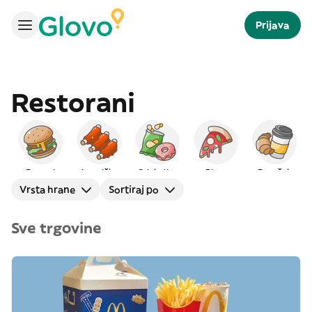
Prijava
Restorani
Burgeri
Američka
Grickalice
Pizza
Doručak
Vrsta hrane
Sortiraj po
Sve trgovine