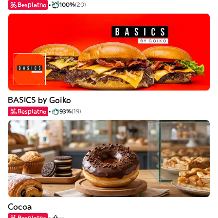
Besplatno
100%
(20)
BASICS by Goiko
Besplatno
93%
(19)
Cocoa
Besplatno
--