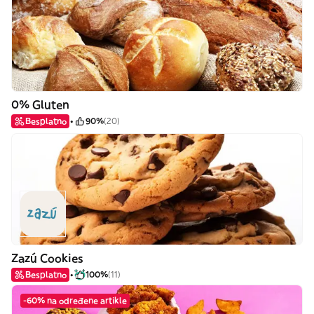
0% Gluten
Besplatno
90%
(20)
Zazú Cookies
Besplatno
100%
(11)
-60% na određene artikle