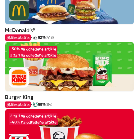
McDonald's®
Besplatno
92%
(418)
-50% na određene artikle
2 za 1 na određene artikle
Burger King
Besplatno
99%
(84)
2 za 1 na određene artikle
-40% na određene artikle