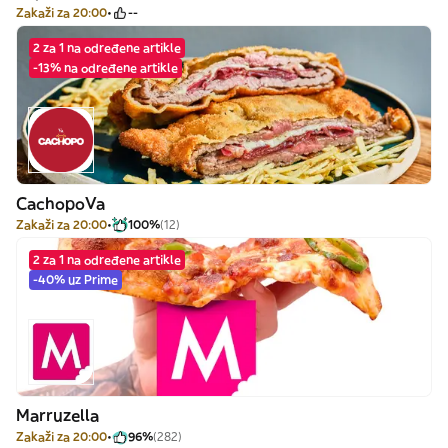
Zakaži za 20:00
--
2 za 1 na određene artikle
-13% na određene artikle
CachopoVa
Zakaži za 20:00
100%
(12)
2 za 1 na određene artikle
-40% uz Prime
Marruzella
Zakaži za 20:00
96%
(282)