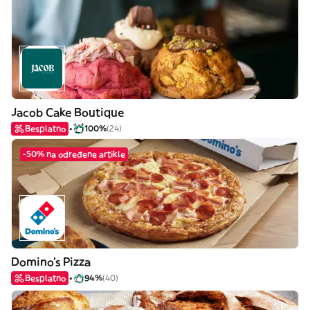
Jacob Cake Boutique
Besplatno
100%
(24)
-50% na određene artikle
Domino's Pizza
Besplatno
94%
(40)