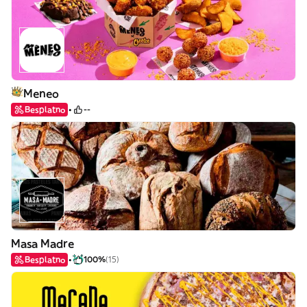
Meneo
Besplatno
--
Masa Madre
Besplatno
100%
(15)