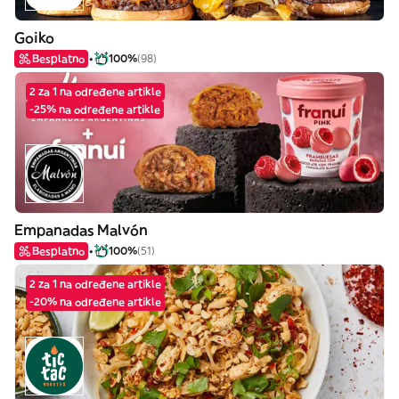
Goiko
Besplatno
100%
(98)
2 za 1 na određene artikle
-25% na određene artikle
Empanadas Malvón
Besplatno
100%
(51)
2 za 1 na određene artikle
-20% na određene artikle