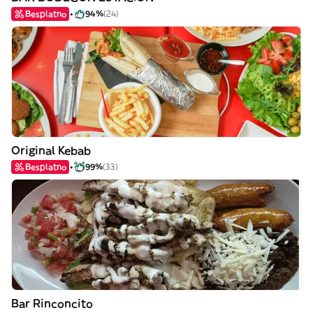
Besplatno
94%
(24)
Original Kebab
Besplatno
99%
(33)
Bar Rinconcito