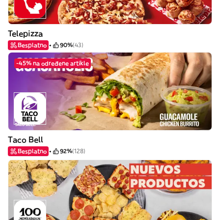
Telepizza
Besplatno
90%
(43)
-45% na određene artikle
Taco Bell
Besplatno
92%
(128)