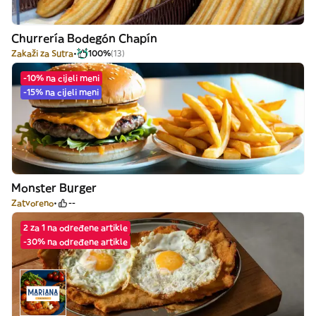
Churrería Bodegón Chapín
Zakaži za Sutra
100%
(13)
-10% na cijeli meni
-15% na cijeli meni
Monster Burger
Zatvoreno
--
2 za 1 na određene artikle
-30% na određene artikle