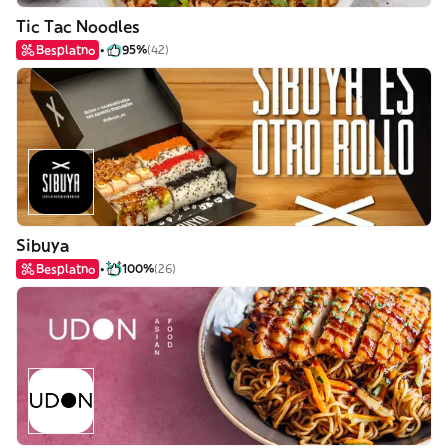
Tic Tac Noodles
Besplatno
95%
(42)
Sibuya
Besplatno
100%
(26)