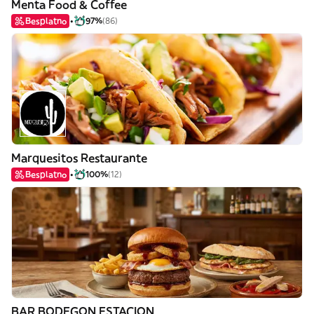
Menta Food & Coffee
Besplatno
97%
(86)
Marquesitos Restaurante
Besplatno
100%
(12)
BAR BODEGON ESTACION