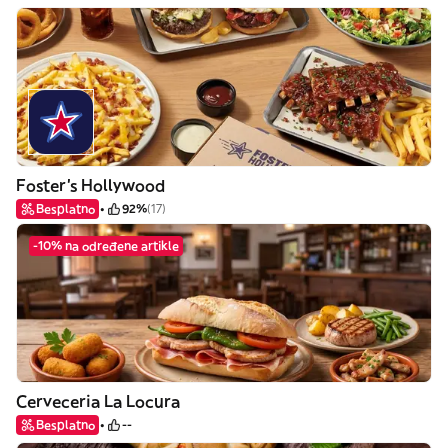
Foster's Hollywood
Besplatno
92%
(17)
-10% na određene artikle
Cerveceria La Locura
Besplatno
--