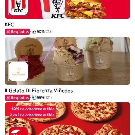
KFC
Besplatno
90%
(212)
Il Gelato Di Fiorenza Viñedos
Besplatno
99%
(121)
-60% na određene artikle
2 za 1 na određene artikle