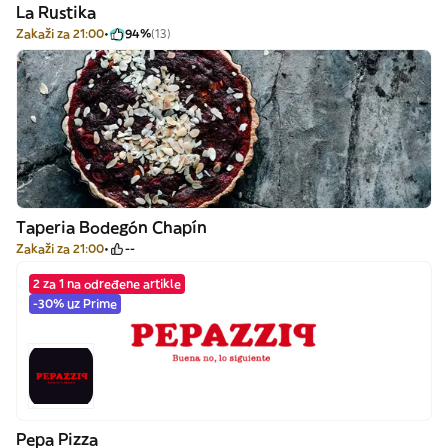
La Rustika
Zakaži za 21:00
94%
(13)
Taperia Bodegón Chapín
Zakaži za 21:00
--
2 za 1 na određene artikle
-30% uz Prime
Pepa Pizza