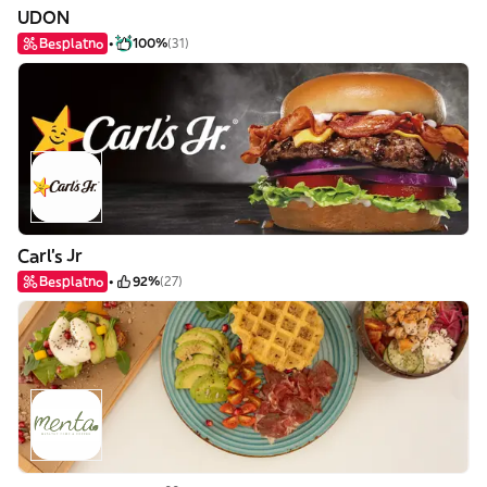
UDON
Besplatno
100%
(31)
Carl's Jr
Besplatno
92%
(27)