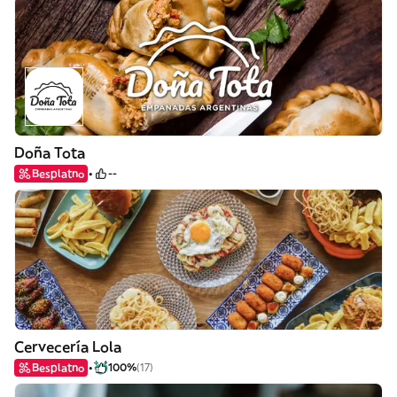
Doña Tota
Besplatno
--
Cervecería Lola
Besplatno
100%
(17)