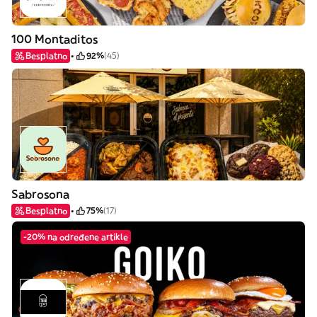
100 Montaditos
Besplatno
92%
(45)
Sabrosona
Besplatno
75%
(17)
-20% na određene artikle