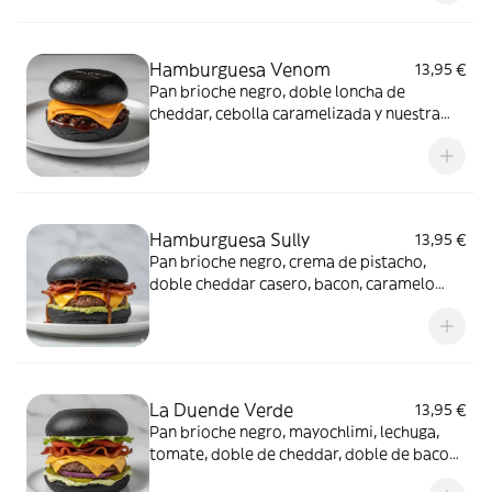
Hamburguesa Venom
13,95 €
Pan brioche negro, doble loncha de
cheddar, cebolla caramelizada y nuestra
salsa barbacoa al whisky. Con guarnición de
patatas
Hamburguesa Sully
13,95 €
Pan brioche negro, crema de pistacho,
doble cheddar casero, bacon, caramelo
salado y polvo de galletas de canela. Con
guarnición de patatas
La Duende Verde
13,95 €
Pan brioche negro, mayochlimi, lechuga,
tomate, doble de cheddar, doble de bacon,
pepinillo y cebolla morada. Con guarnición