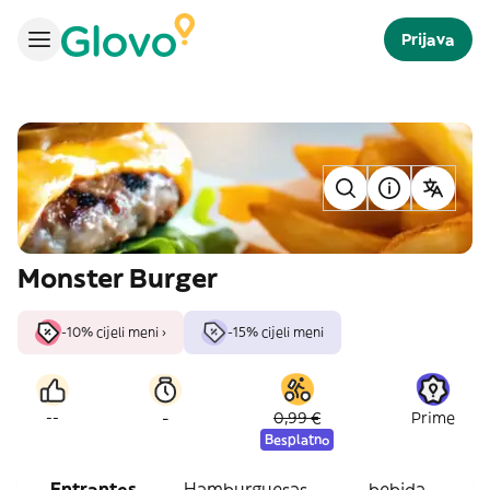
Prijava
Monster Burger
-10% cijeli meni ›
-15% cijeli meni
-
--
0,99 €
Prime
Besplatno
Entrantes
Hamburguesas
bebida