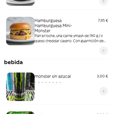
de patatas
Hamburguesa
7,95 €
Hamburguesa Mini-
Monster
Pan brioche, una carne smash de (90 g,) y
queso cheddar casero. Con guarnición de
patatas
bebida
monster sin azucal
3,00 €
。。。。。。。。