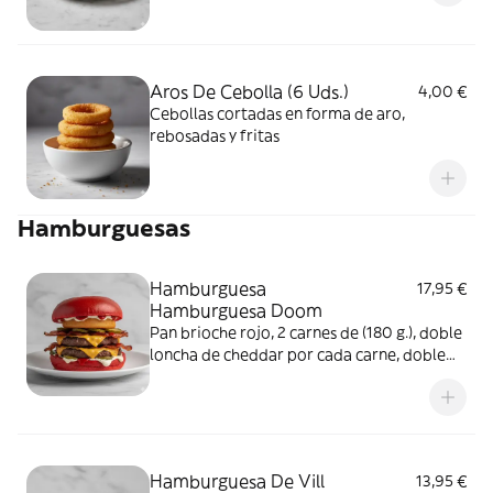
Aros De Cebolla (6 Uds.)
4,00 €
Cebollas cortadas en forma de aro,
rebosadas y fritas
Hamburguesas
Hamburguesa
17,95 €
Hamburguesa Doom
Pan brioche rojo, 2 carnes de (180 g.), doble
loncha de cheddar por cada carne, doble
bacon tostado por cada carne, kétchup,
pepinillos, mayonesa trufada y aros de
cebolla. Con guarnición de patatas
Hamburguesa De Vill
13,95 €