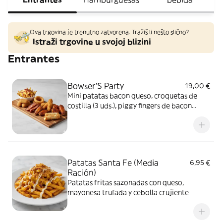
Ova trgovina je trenutno zatvorena. Tražiš li nešto slično?
Istraži trgovine u svojoj blizini
Entrantes
Bowser'S Party
19,00 €
Mini patatas bacon queso, croquetas de
costilla (3 uds.), piggy fingers de bacon
crujiente (2 uds.), aros de cebolla (2 uds.),
alitas (3 uds.), fingers de pollo (3 uds.) y
tequeños (2 uds.)
Patatas Santa Fe (Media
6,95 €
Ración)
Patatas fritas sazonadas con queso,
mayonesa trufada y cebolla crujiente