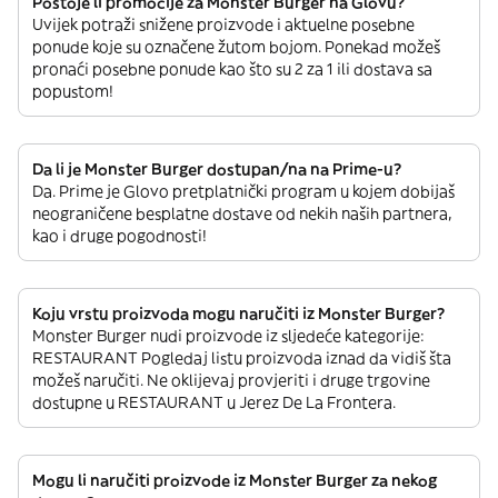
Postoje li promocije za Monster Burger na Glovu?
Uvijek potraži snižene proizvode i aktuelne posebne
ponude koje su označene žutom bojom. Ponekad možeš
pronaći posebne ponude kao što su 2 za 1 ili dostava sa
popustom!
Da li je Monster Burger dostupan/na na Prime-u?
Da. Prime je Glovo pretplatnički program u kojem dobijaš
neograničene besplatne dostave od nekih naših partnera,
kao i druge pogodnosti!
Koju vrstu proizvoda mogu naručiti iz Monster Burger?
Monster Burger nudi proizvode iz sljedeće kategorije:
RESTAURANT Pogledaj listu proizvoda iznad da vidiš šta
možeš naručiti. Ne oklijevaj provjeriti i druge trgovine
dostupne u RESTAURANT u Jerez De La Frontera.
Mogu li naručiti proizvode iz Monster Burger za nekog