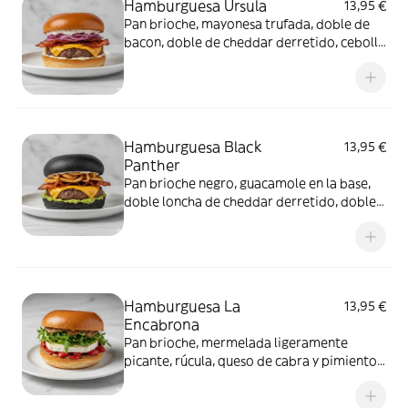
Hamburguesa Ursula
13,95 €
Pan brioche, mayonesa trufada, doble de
bacon, doble de cheddar derretido, cebolla
morada y queso crema agria. Con
guarnición de patatas
Hamburguesa Black
13,95 €
Panther
Pan brioche negro, guacamole en la base,
doble loncha de cheddar derretido, doble
de bacon y cebolla crujiente. Con
guarnición de patatas
Hamburguesa La
13,95 €
Encabrona
Pan brioche, mermelada ligeramente
picante, rúcula, queso de cabra y pimientos
caramelizados. Con guarnición de patatas