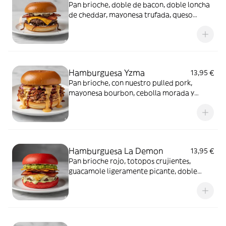
Pan brioche, doble de bacon, doble loncha
de cheddar, mayonesa trufada, queso
crema, cebolla caramelizada y un toque
ardiente en mesa. Con guarnición de
patatas
Hamburguesa Yzma
13,95 €
Pan brioche, con nuestro pulled pork,
mayonesa bourbon, cebolla morada y
chorreando de nuestro cheddar casero.
Con guarnición de patatas
Hamburguesa La Demon
13,95 €
Pan brioche rojo, totopos crujientes,
guacamole ligeramente picante, doble
bacon, queso parmesano derretido y
mayonesa de jalapeño. Con guarnición de
patatas