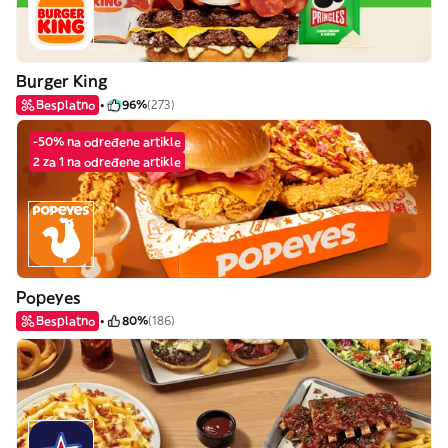
Burger King
Besplatno
96%
(273)
-50% na određene artikle
2 za 1 na određene artikle
Popeyes
Besplatno
80%
(186)