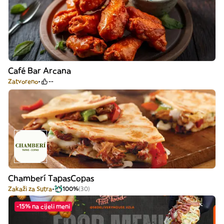
Café Bar Arcana
Zatvoreno
--
Chamberí TapasCopas
Zakaži za Sutra
100%
(30)
-15% na cijeli meni