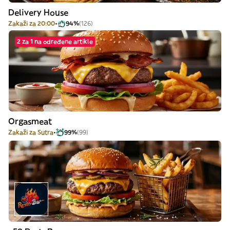
Delivery House
Zakaži za 20:00
94%
(126)
2 za 1 na određene artikle
Orgasmeat
Zakaži za Sutra
99%
(99)