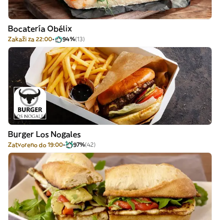
Bocatería Obélix
Zakaži za 22:00
94%
(13)
Burger Los Nogales
Zatvoreno do 19:00
97%
(42)