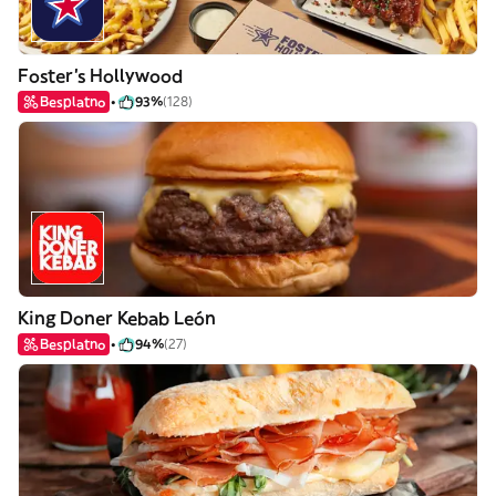
Foster's Hollywood
Besplatno
93%
(128)
King Doner Kebab León
Besplatno
94%
(27)