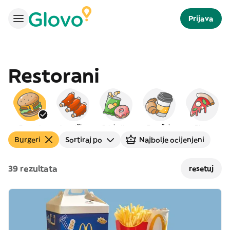
Prijava
Restorani
Burgeri
Američka
Grickalice
Doručak
Pizza
Burgeri
Sortiraj po
Najbolje ocijenjeni
39 rezultata
resetuj