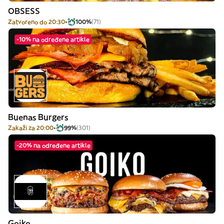
OBSESS
Zatvoreno do 20:30
100%
(71)
-10% na određene artikle
Buenas Burgers
Zakaži za 20:00
99%
(301)
-20% na određene artikle
Goiko