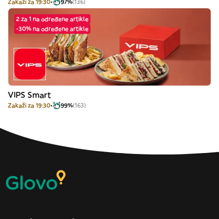
Zakaži za 19:30
97%
(136)
2 za 1 na određene artikle
-30% na određene artikle
VIPS Smart
Zakaži za 19:30
99%
(163)