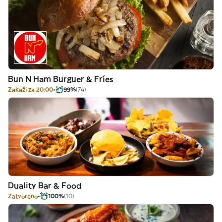
Bun N Ham Burguer & Fríes
Zakaži za 20:00
99%
(74)
Duality Bar & Food
Zatvoreno
100%
(10)