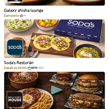
Galaxy shisha lounge
Zatvoreno
--
Soda's Restorán
Zakaži za 20:00
95%
(102)