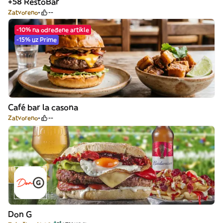
+58 RestoBar
Zatvoreno
--
-10% na određene artikle
-15% uz Prime
Café bar la casona
Zatvoreno
--
Don G