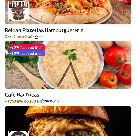
Reload Pizzeria&Hamburgueseria
Zakaži za 20:00
--
-20% na cijeli meni
-30% na cijeli meni
Café Bar Nicas
Zatvoreno do sutra
94%
(27)