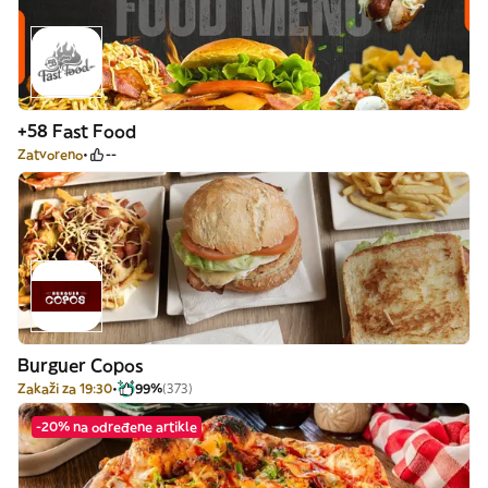
+58 Fast Food
Zatvoreno
--
Burguer Copos
Zakaži za 19:30
99%
(373)
-20% na određene artikle