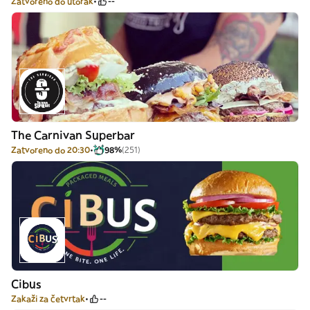
Zatvoreno do utorak
--
The Carnivan Superbar
Zatvoreno do 20:30
98%
(251)
Cibus
Zakaži za četvrtak
--