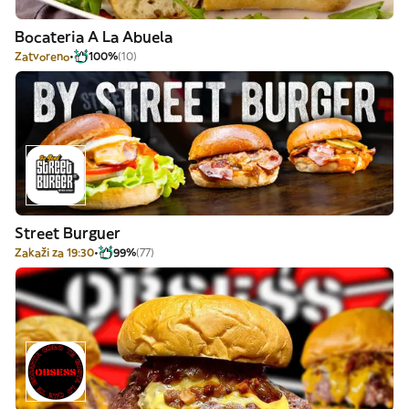
Bocateria A La Abuela
Zatvoreno
100%
(10)
Street Burguer
Zakaži za 19:30
99%
(77)