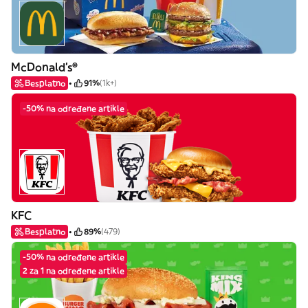
McDonald's®
Besplatno
91%
(1k+)
-50% na određene artikle
KFC
Besplatno
89%
(479)
-50% na određene artikle
2 za 1 na određene artikle