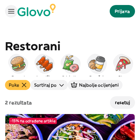
Prijava
Restorani
Burgeri
Američka
Grickalice
Doručak
Pizza
Poke
Sortiraj po
Najbolje ocijenjeni
2 rezultata
resetuj
-15% na određene artikle