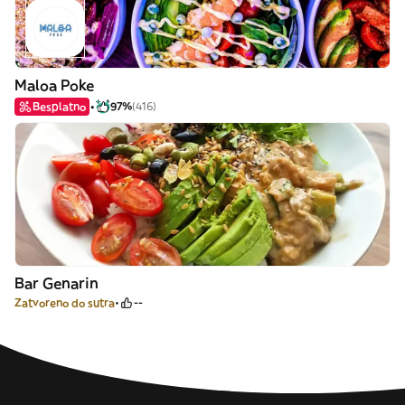
Maloa Poke
Besplatno
97%
(416)
Bar Genarin
Zatvoreno do sutra
--