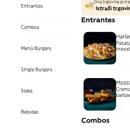
Ova trgovina je tre
Entrantes
Istraži trgovi
Entrantes
Combos
Harle
Patata
Menú Burgers
irresi
ranch
Single Burgers
Mozza
Cremos
Sides
barbac
Bebidas
Combos