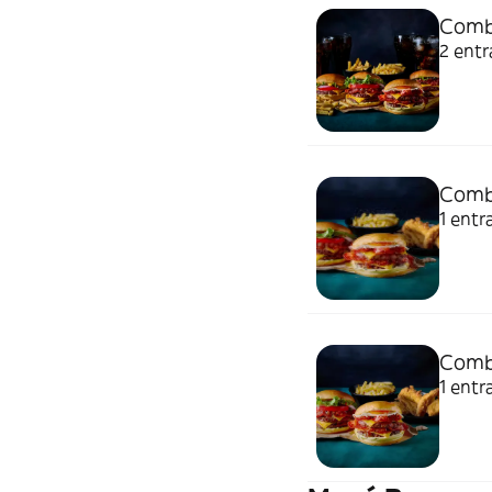
Comb
2 entr
Comb
1 entr
Comb
1 entr