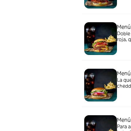
Menú
Doble 
roja, 
Incluy
Menú
La que
chedda
salsa 
Menú
Para a