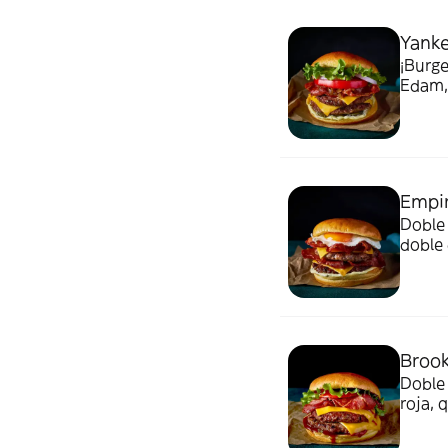
Yank
¡Burge
Edam, 
ceboll
patata
Empir
Doble 
doble 
incluy
Broo
Doble 
roja, 
incluy