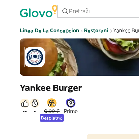
Linea De La Concepcion
Restorani
Yankee Bu
Yankee Burger
--
-
0,99 €
Prime
Besplatno