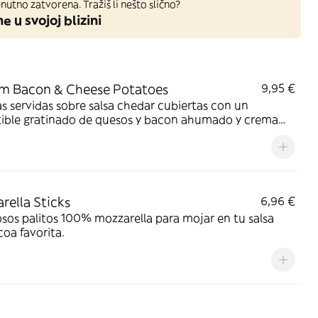
nutno zatvorena. Tražiš li nešto slično?
ne u svojoj blizini
m Bacon & Cheese Potatoes
9,95 €
s servidas sobre salsa chedar cubiertas con un
stible gratinado de quesos y bacon ahumado y crema
era
rella Sticks
6,96 €
os palitos 100% mozzarella para mojar en tu salsa
oa favorita.