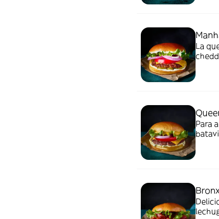
Manh
La que
chedda
salsa 
Quee
Para a
batavi
queso 
crujie
Bronx
Delic
lechuga 