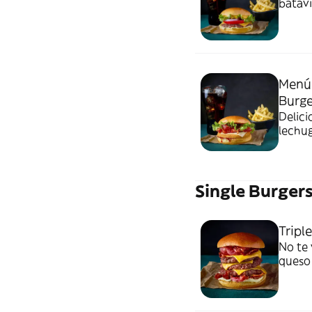
batavi
queso 
crujie
Menú 
Burge
Delic
lechug
bebida
Single Burger
Tripl
No te 
queso 
incluy