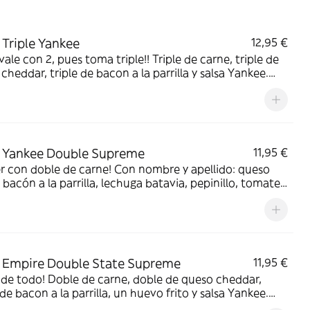
Triple Yankee
12,95 €
vale con 2, pues toma triple!! Triple de carne, triple de
cheddar, triple de bacon a la parrilla y salsa Yankee.
e patatas y bebida a elegir.
 Yankee Double Supreme
11,95 €
r con doble de carne! Con nombre y apellido: queso
bacón a la parrilla, lechuga batavia, pepinillo, tomate,
a roja, cebolla caramelizada y salsa Yankee. Incluye
s y bebida a elegir.
 Empire Double State Supreme
11,95 €
de todo! Doble de carne, doble de queso cheddar,
de bacon a la parrilla, un huevo frito y salsa Yankee.
e patatas y bebida a elegir.