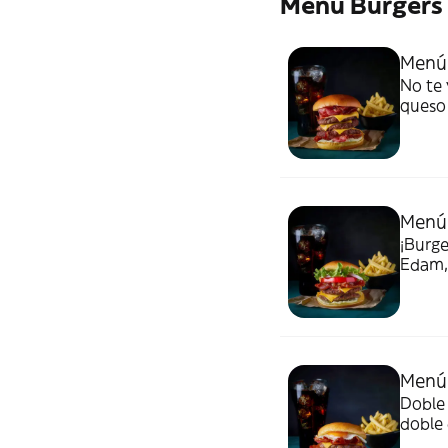
Menú Burgers
Menú 
No te 
queso 
Incluy
Menú
¡Burge
Edam, 
ceboll
patata
Menú
Doble 
doble 
Incluy