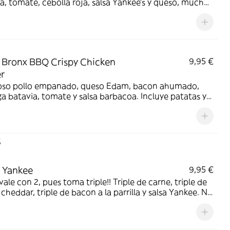
a, tomate, cebolla roja, salsa Yankee's y queso, mucho
cheddar fundido, combinado con cebolla frita
nte. Incluye patatas y bebida a elegir.
Bronx BBQ Crispy Chicken
9,95 €
r
ioso pollo empanado, queso Edam, bacon ahumado,
a batavia, tomate y salsa barbacoa. Incluye patatas y
 a elegir.
s
e Yankee
9,95 €
vale con 2, pues toma triple!! Triple de carne, triple de
cheddar, triple de bacon a la parrilla y salsa Yankee. No
e patatas fritas.