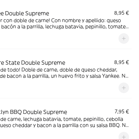
ee Double Supreme
8,95 €
r con doble de carne! Con nombre y apellido: queso
bacón a la parrilla, lechuga batavia, pepinillo, tomate,
a roja, cebolla caramelizada y salsa Yankee. No incluye
s fritas.
e State Double Supreme
8,95 €
de todo! Doble de carne, doble de queso cheddar,
de bacon a la parrilla, un huevo frito y salsa Yankee. No
e patatas fritas.
klyn BBQ Double Supreme
7,95 €
de carne, lechuga batavia, tomate, pepinillo, cebolla
queso cheddar y bacon a la parrilla con su salsa BBQ. No
e patatas fritas.