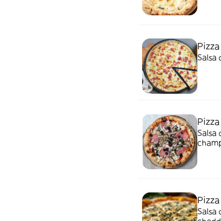
Pizza
Salsa 
Pizza
Salsa 
champ
Pizza
Salsa