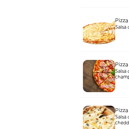
Pizza
Salsa 
Pizza
Salsa 
champ
Pizza
Salsa
chedd