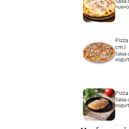
Salsa 
huevo
Pizza
cm.)
Salsa 
yogurt
Pizza
Salsa 
yogurt