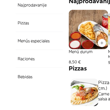
Najprodavani
Najprodavanije
Pizzas
Menús especiales
Menú durum
Raciones
8,50 €
Pizzas
Bebidas
Pizza
cm.)
Carne 
salsa 