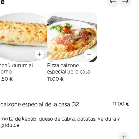
je
Menú durum al
Pizza calzone
horno
especial de la casa
(32 cm.)
9,50 €
11,00 €
 calzone especial de la casa (32
11,00 €
mixta de kebab, queso de cabra, patatas, verdura y
agridulce