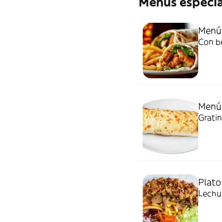
Menús especia
Menú 
Con be
Menú 
Gratin
Plato
Lechug