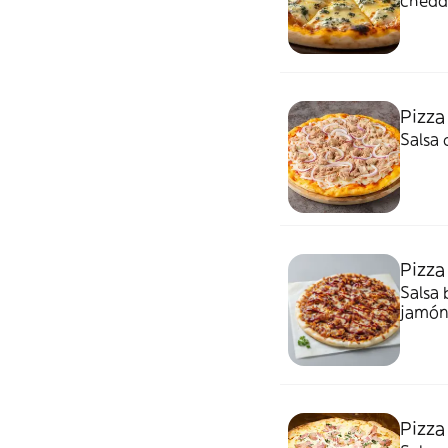
chedda
Pizza
Salsa 
Pizza
Salsa 
jamón
Pizza