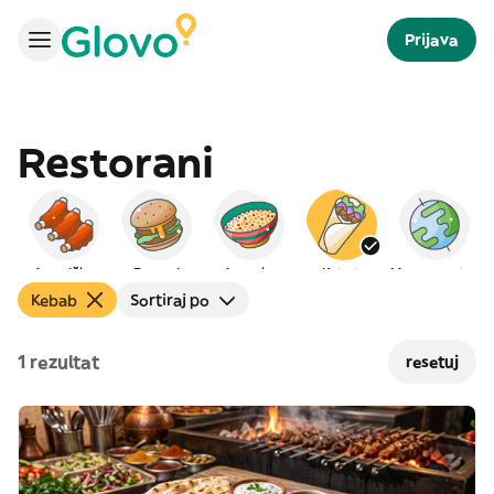
Prijava
Restorani
Američka
Burgeri
Arapska
Kebab
Međunarodna
Kebab
Sortiraj po
1 rezultat
resetuj