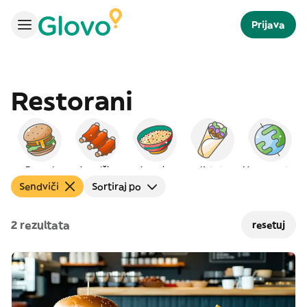
Prijava
Restorani
Burgeri
Američka
Arapska
Kebab
Međunarodna
Sendviči
Sortiraj po
2 rezultata
resetuj