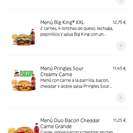
Menú Big King® XXL
12,75 €
2 carnes, 4 lonchas de queso, lechuga,
pepinillos y salsa Big King con un
complemento y bebida
Menú Pringles Sour
11,45 €
Creamy Carne
Menú con carne a la parrilla, bacon,
cheddar y doble salsa Pringles Sour
Creamy.
Menú Duo Bacon Cheddar
11,25 €
Carne Grande
Carne, doble bacon y cheddar en pan