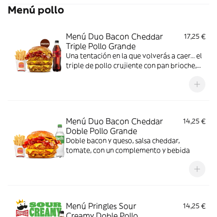
Menú pollo
Menú Duo Bacon Cheddar
17,25 €
Triple Pollo Grande
Una tentación en la que volverás a caer... el
triple de pollo crujiente con pan brioche,
deliciosa salsa de queso cheddar, dos
crujientes lonchas de bacon, cebolla frita y
tomate. Todo ello acompañado de tu
bebida y complemento favoritos. Algo
irresistible.
Menú Duo Bacon Cheddar
14,25 €
Doble Pollo Grande
Doble bacon y queso, salsa cheddar,
tomate, con un complemento y bebida
Menú Pringles Sour
14,25 €
Creamy Doble Pollo