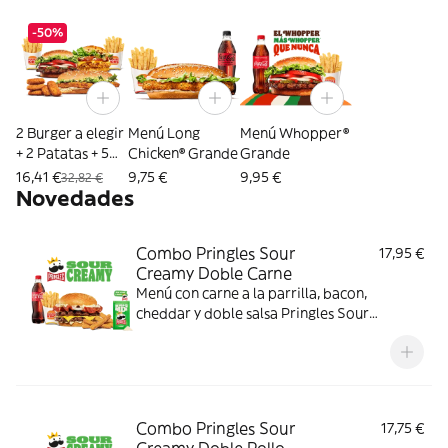
-50%
2 Burger a elegir
Menú Long
Menú Whopper®
+ 2 Patatas + 5
Chicken® Grande
Grande
Nuggets
16,41 €
9,75 €
9,95 €
32,82 €
Novedades
Combo Pringles Sour
17,95 €
Creamy Doble Carne
Menú con carne a la parrilla, bacon,
cheddar y doble salsa Pringles Sour
Creamy.
Combo Pringles Sour
17,75 €