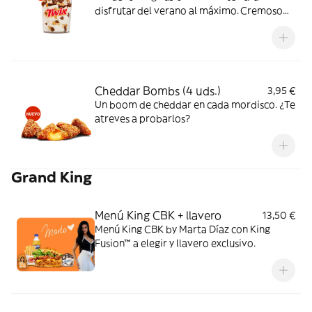
disfrutar del verano al máximo. Cremoso
helado de vainilla con topping TWIX® y
sirope de caramelo. Dale un TWIX al
verano.
Cheddar Bombs (4 uds.)
3,95 €
Un boom de cheddar en cada mordisco. ¿Te
atreves a probarlos?
Grand King
Menú King CBK + llavero
13,50 €
Menú King CBK by Marta Díaz con King
Fusion™ a elegir y llavero exclusivo.