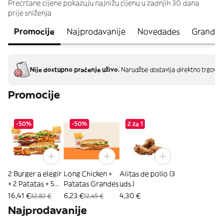
Precrtane cijene pokazuju najnižu cijenu u zadnjih 30 dana
prije sniženja
Promocije
Najprodavanije
Novedades
Grand K
Nije dostupno praćenje uživo.
Narudžbe dostavlja direktno trgovin
Promocije
-50%
-50%
2 za 1
2 Burger a elegir
Long Chicken +
Alitas de pollo (3
+ 2 Patatas + 5
Patatas Grandes
uds.)
Nuggets
16,41 €
6,23 €
4,30 €
32,82 €
12,45 €
Najprodavanije