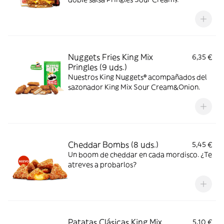
Nuggets Fries King Mix
6,35 €
Pringles (9 uds.)
Nuestros King Nuggets® acompañados del
sazonador King Mix Sour Cream&Onion.
Cheddar Bombs (8 uds.)
5,45 €
Un boom de cheddar en cada mordisco. ¿Te
atreves a probarlos?
Patatas Clásicas King Mix
5,10 €