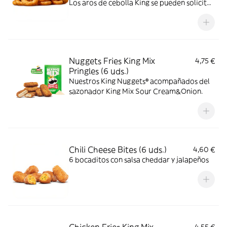
Los aros de cebolla King se pueden solicitar
como entrada o acompañamiento, para
compartir o solo para ti, son perfectos para
todos, son redondos, sabrosos, crujientes y
dorados, por sí solos o para acompañar con
una de tus salsas favoritas.
Nuggets Fries King Mix
4,75 €
Pringles (6 uds.)
Nuestros King Nuggets® acompañados del
sazonador King Mix Sour Cream&Onion.
Chili Cheese Bites (6 uds.)
4,60 €
6 bocaditos con salsa cheddar y jalapeños