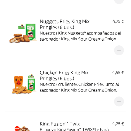
Nuggets Fries King Mix
4,75 €
Pringles (6 uds.)
Nuestros King Nuggets® acompañados del
sazonador King Mix Sour Cream&Onion.
Chicken Fries King Mix
4,55 €
Pringles (6 uds.)
Nuestros crujientes Chicken Fries junto al
sazonador King Mix Sour Cream&Onion.
King Fusion™ Twix
4,25 €
El nuevo King Fusion™ TWIX® te hará