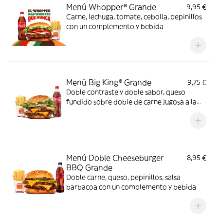
Menú Whopper® Grande
9,95 €
Carne, lechuga, tomate, cebolla, pepinillos
con un complemento y bebida
Menú Big King® Grande
9,75 €
Doble contraste y doble sabor, queso
fundido sobre doble de carne jugosa a la
parrilla, lechuga, pepinillos y cebolla,
bañados en exquisita salsa Big King entre
dos panes de sésamo crujiente, ¿se puede
pedir más?
Menú Doble Cheeseburger
8,95 €
BBQ Grande
Doble carne, queso, pepinillos, salsa
barbacoa con un complemento y bebida