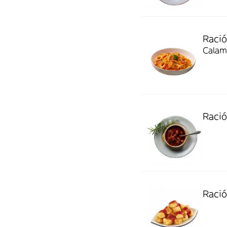
Ració
Calam
Ració
Ració