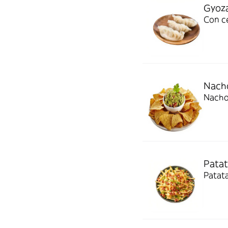
Gyoza
Con ce
Nach
Nachos
Patat
Patat