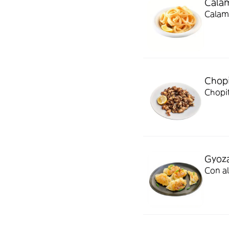
Calam
Calama
Chopi
Chopit
Gyoza
Con al