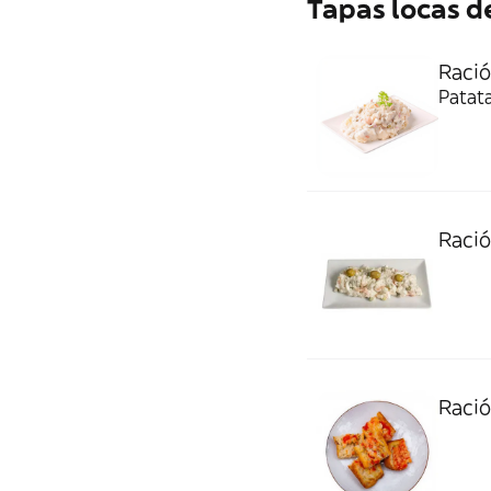
Tapas locas de
Ració
Patat
Ració
Ració