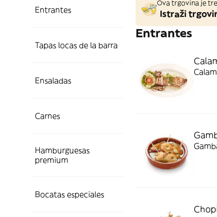
Ova trgovina je tre
Entrantes
Istraži trgovi
Entrantes
Tapas locas de la barra
Calam
Calama
Ensaladas
Carnes
Gamba
Gambas
Hamburguesas
premium
Bocatas especiales
Chopi