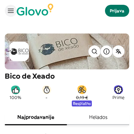
Prijava
Bico de Xeado
-
100%
0,19 €
Prime
Besplatno
Najprodavanije
Helados