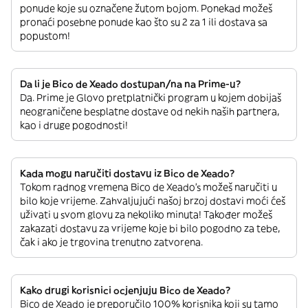
ponude koje su označene žutom bojom. Ponekad možeš
pronaći posebne ponude kao što su 2 za 1 ili dostava sa
popustom!
Da li je Bico de Xeado dostupan/na na Prime-u?
Da. Prime je Glovo pretplatnički program u kojem dobijaš
neograničene besplatne dostave od nekih naših partnera,
kao i druge pogodnosti!
Kada mogu naručiti dostavu iz Bico de Xeado?
Tokom radnog vremena Bico de Xeado’s možeš naručiti u
bilo koje vrijeme. Zahvaljujući našoj brzoj dostavi moći ćeš
uživati u svom glovu za nekoliko minuta! Također možeš
zakazati dostavu za vrijeme koje bi bilo pogodno za tebe,
čak i ako je trgovina trenutno zatvorena.
Kako drugi korisnici ocjenjuju Bico de Xeado?
Bico de Xeado je preporučilo 100% korisnika koji su tamo