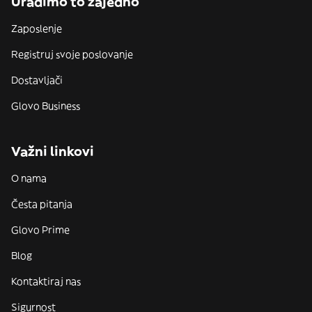
Uradimo to zajedno
Zaposlenje
Registruj svoje poslovanje
Dostavljači
Glovo Business
Važni linkovi
O nama
Česta pitanja
Glovo Prime
Blog
Kontaktiraj nas
Sigurnost