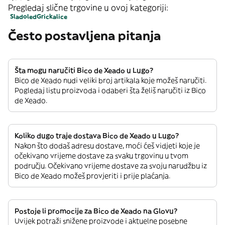
Pregledaj slične trgovine u ovoj kategoriji:
Sladoled
Grickalice
Često postavljena pitanja
Šta mogu naručiti Bico de Xeado u Lugo?
Bico de Xeado nudi veliki broj artikala koje možeš naručiti.
Pogledaj listu proizvoda i odaberi šta želiš naručiti iz Bico
de Xeado.
Koliko dugo traje dostava Bico de Xeado u Lugo?
Nakon što dodaš adresu dostave, moći ćeš vidjeti koje je
očekivano vrijeme dostave za svaku trgovinu u tvom
području. Očekivano vrijeme dostave za svoju narudžbu iz
Bico de Xeado možeš provjeriti i prije plaćanja.
Postoje li promocije za Bico de Xeado na Glovu?
Uvijek potraži snižene proizvode i aktuelne posebne