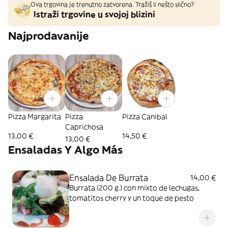
Ova trgovina je trenutno zatvorena. Tražiš li nešto slično?
Istraži trgovine u svojoj blizini
Najprodavanije
Pizza Margarita
Pizza
Pizza Canibal
Caprichosa
13,00 €
14,50 €
13,00 €
Ensaladas Y Algo Más
Ensalada De Burrata
14,00 €
Burrata (200 g.) con mixto de lechugas,
tomatitos cherry y un toque de pesto