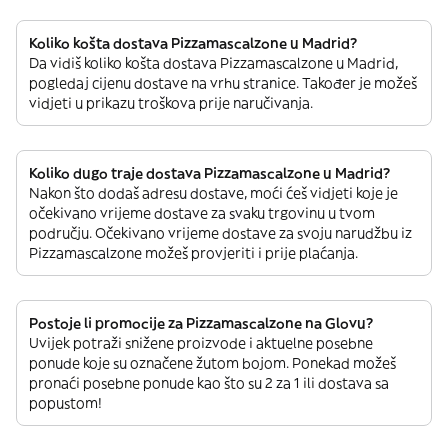
Koliko košta dostava Pizzamascalzone u Madrid?
Da vidiš koliko košta dostava Pizzamascalzone u Madrid,
pogledaj cijenu dostave na vrhu stranice. Također je možeš
vidjeti u prikazu troškova prije naručivanja.
Koliko dugo traje dostava Pizzamascalzone u Madrid?
Nakon što dodaš adresu dostave, moći ćeš vidjeti koje je
očekivano vrijeme dostave za svaku trgovinu u tvom
području. Očekivano vrijeme dostave za svoju narudžbu iz
Pizzamascalzone možeš provjeriti i prije plaćanja.
Postoje li promocije za Pizzamascalzone na Glovu?
Uvijek potraži snižene proizvode i aktuelne posebne
ponude koje su označene žutom bojom. Ponekad možeš
pronaći posebne ponude kao što su 2 za 1 ili dostava sa
popustom!