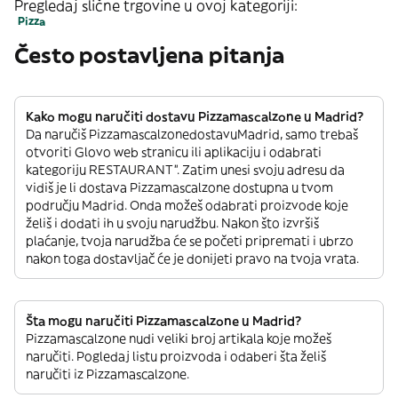
Pregledaj slične trgovine u ovoj kategoriji:
Pizza
Često postavljena pitanja
Kako mogu naručiti dostavu Pizzamascalzone u Madrid?
Da naručiš PizzamascalzonedostavuMadrid, samo trebaš
otvoriti Glovo web stranicu ili aplikaciju i odabrati
kategoriju RESTAURANT”. Zatim unesi svoju adresu da
vidiš je li dostava Pizzamascalzone dostupna u tvom
području Madrid. Onda možeš odabrati proizvode koje
želiš i dodati ih u svoju narudžbu. Nakon što izvršiš
plaćanje, tvoja narudžba će se početi pripremati i ubrzo
nakon toga dostavljač će je donijeti pravo na tvoja vrata.
Šta mogu naručiti Pizzamascalzone u Madrid?
Pizzamascalzone nudi veliki broj artikala koje možeš
naručiti. Pogledaj listu proizvoda i odaberi šta želiš
naručiti iz Pizzamascalzone.