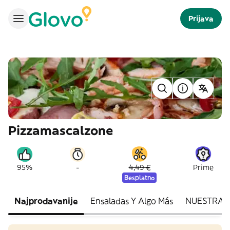
Prijava
Pizzamascalzone
-
95%
4,49 €
Prime
Besplatno
Najprodavanije
Ensaladas Y Algo Más
NUESTRAS 