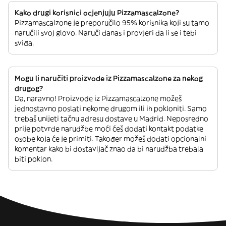
Kako drugi korisnici ocjenjuju Pizzamascalzone?
Pizzamascalzone je preporučilo 95% korisnika koji su tamo
naručili svoj glovo. Naruči danas i provjeri da li se i tebi
sviđa.
Mogu li naručiti proizvode iz Pizzamascalzone za nekog
drugog?
Da, naravno! Proizvode iz Pizzamascalzone možeš
jednostavno poslati nekome drugom ili ih pokloniti. Samo
trebaš unijeti tačnu adresu dostave u Madrid. Neposredno
prije potvrde narudžbe moći ćeš dodati kontakt podatke
osobe koja će je primiti. Također možeš dodati opcionalni
komentar kako bi dostavljač znao da bi narudžba trebala
biti poklon.