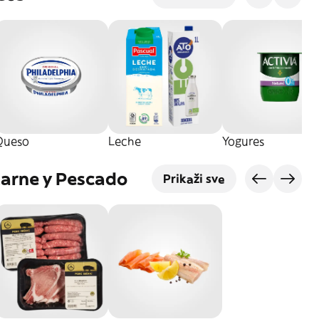
Queso
Leche
Yogures
Carne y Pescado
Prikaži sve