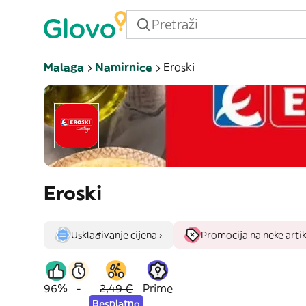
Malaga
Namirnice
Eroski
Eroski
Usklađivanje cijena ›
Promocija na neke artik
96%
-
2,49 €
Prime
Besplatno