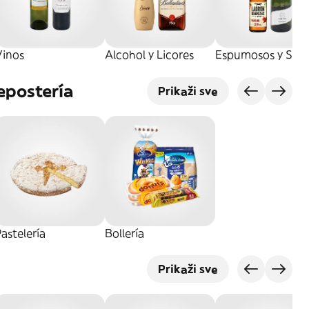
Vinos
Alcohol y Licores
Espumosos y Sidr
epostería
Prikaži sve
astelería
Bollería
Prikaži sve