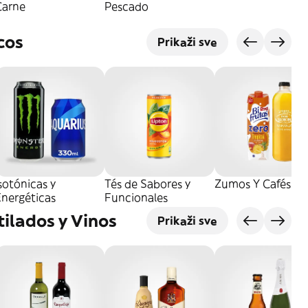
Carne
Pescado
cos
Prikaži sve
sotónicas y
Tés de Sabores y
Zumos Y Cafés
Energéticas
Funcionales
tilados y Vinos
Prikaži sve