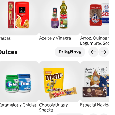
Pastas
Aceite y Vinagre
Arroz, Quinoa y
Legumbres Secos
Dulces
Prikaži sve
aramelos y Chicles
Chocolatinas y
Especial Navidad
Snacks