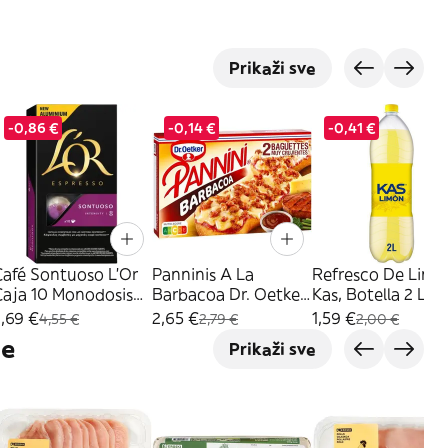
Prikaži sve
-0,86 €
-0,14 €
-0,41 €
Café Sontuoso L'Or
Panninis A La
Refresco De Limó
Caja 10 Monodosis
Barbacoa Dr. Oetker,
Kas, Botella 2 Litr
(19553965)
Pack 2X125 G
,69 €
2,65 €
1,59 €
4,55 €
2,79 €
2,00 €
je
Prikaži sve