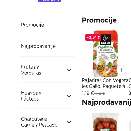
Promocije
Promocije
-0,51 €
Najprodavanije
Frutas y
Verduras
Pajaritas Con Vegeta
les Gallo, Paquete 45
0 G
Huevos y
1,19 €
3
Frutas
1,70 €
Lácteos
Najprodavani
Cítricos
Verduras
Charcutería,
Huevos
Carne y Pescado