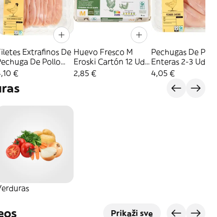
iletes Extrafinos De
Huevo Fresco M
Pechugas De Poll
Pechuga De Pollo
Eroski Cartón 12 Uds.
Enteras 2-3 Ud
roski, Bandeja 320
(25540139)
Eroski, Bandeja 5
,10 €
2,85 €
4,05 €
G
G
uras
Verduras
eos
Prikaži sve