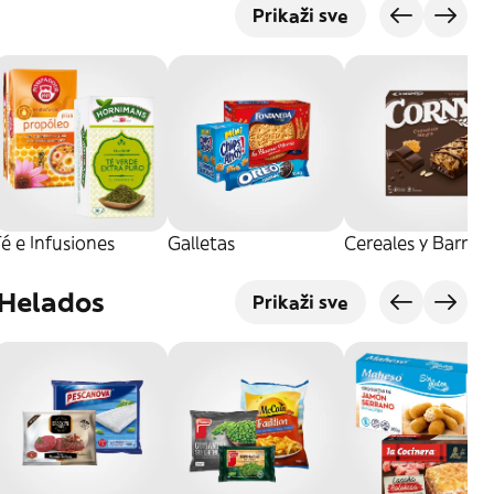
Prikaži sve
é e Infusiones
Galletas
Cereales y Barrita
 Helados
Prikaži sve