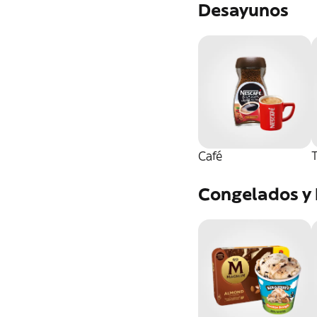
Desayunos
Café
T
Congelados y