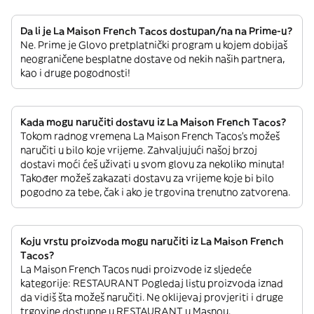
Da li je La Maison French Tacos dostupan/na na Prime-u?
Ne. Prime je Glovo pretplatnički program u kojem dobijaš
neograničene besplatne dostave od nekih naših partnera,
kao i druge pogodnosti!
Kada mogu naručiti dostavu iz La Maison French Tacos?
Tokom radnog vremena La Maison French Tacos’s možeš
naručiti u bilo koje vrijeme. Zahvaljujući našoj brzoj
dostavi moći ćeš uživati u svom glovu za nekoliko minuta!
Također možeš zakazati dostavu za vrijeme koje bi bilo
pogodno za tebe, čak i ako je trgovina trenutno zatvorena.
Koju vrstu proizvoda mogu naručiti iz La Maison French
Tacos?
La Maison French Tacos nudi proizvode iz sljedeće
kategorije: RESTAURANT Pogledaj listu proizvoda iznad
da vidiš šta možeš naručiti. Ne oklijevaj provjeriti i druge
trgovine dostupne u RESTAURANT u Masnou.