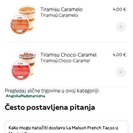
Tiramisu Caramelo
4,00 €
Tiramisú Caramelo
Tiramisu Choco-Caramel
4,00 €
Tiramisú Choco-Caramel
Pregledaj slične trgovine u ovoj kategoriji:
Arapska
Međunarodna
Često postavljena pitanja
Kako mogu naručiti dostavu La Maison French Tacos u