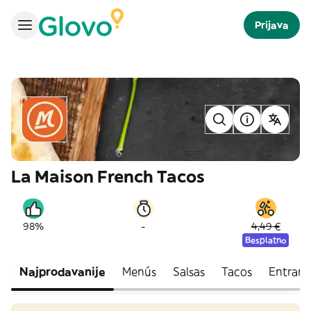
Prijava
La Maison French Tacos
-
98%
4,49 €
Besplatno
Najprodavanije
Menús
Salsas
Tacos
Entrant