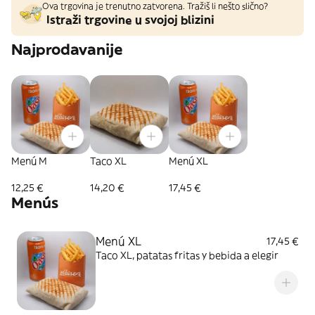
Ova trgovina je trenutno zatvorena. Tražiš li nešto slično?
Istraži trgovine u svojoj blizini
Najprodavanije
Menú M
Taco XL
Menú XL
12,25 €
14,20 €
17,45 €
Menús
Menú XL
17,45 €
Taco XL, patatas fritas y bebida a elegir