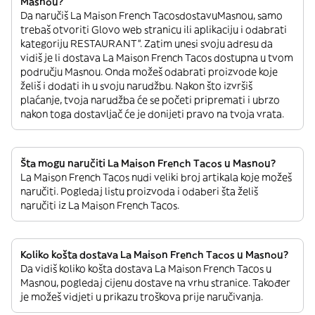
Masnou?
Da naručiš La Maison French TacosdostavuMasnou, samo
trebaš otvoriti Glovo web stranicu ili aplikaciju i odabrati
kategoriju RESTAURANT”. Zatim unesi svoju adresu da
vidiš je li dostava La Maison French Tacos dostupna u tvom
području Masnou. Onda možeš odabrati proizvode koje
želiš i dodati ih u svoju narudžbu. Nakon što izvršiš
plaćanje, tvoja narudžba će se početi pripremati i ubrzo
nakon toga dostavljač će je donijeti pravo na tvoja vrata.
Šta mogu naručiti La Maison French Tacos u Masnou?
La Maison French Tacos nudi veliki broj artikala koje možeš
naručiti. Pogledaj listu proizvoda i odaberi šta želiš
naručiti iz La Maison French Tacos.
Koliko košta dostava La Maison French Tacos u Masnou?
Da vidiš koliko košta dostava La Maison French Tacos u
Masnou, pogledaj cijenu dostave na vrhu stranice. Također
je možeš vidjeti u prikazu troškova prije naručivanja.