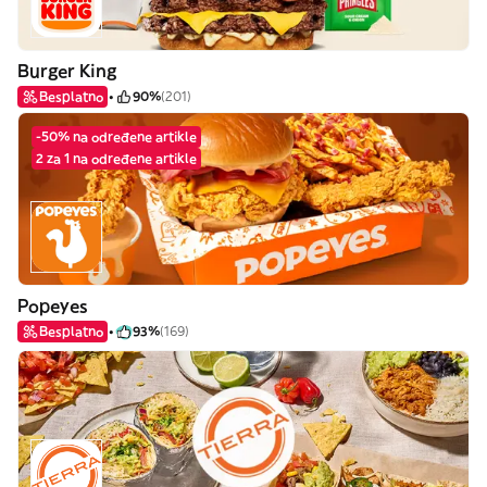
Burger King
Besplatno
90%
(201)
-50% na određene artikle
2 za 1 na određene artikle
Popeyes
Besplatno
93%
(169)