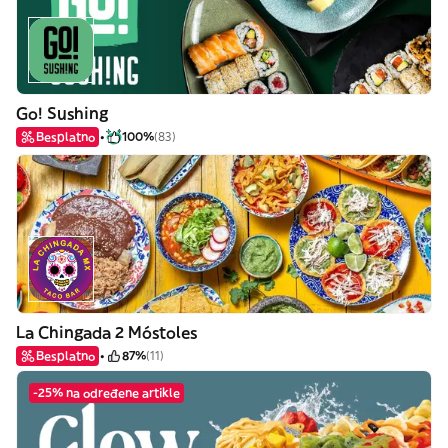
Go! Sushing
Besplatno
100%
(83)
La Chingada 2 Móstoles
Besplatno
87%
(11)
-25% na određene artikle