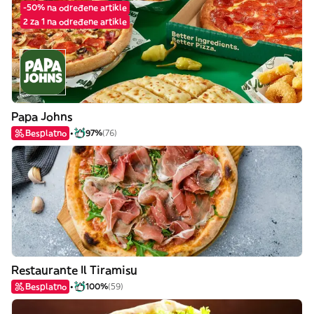
-50% na određene artikle
2 za 1 na određene artikle
Papa Johns
Besplatno
97%
(76)
Restaurante Il Tiramisu
Besplatno
100%
(59)