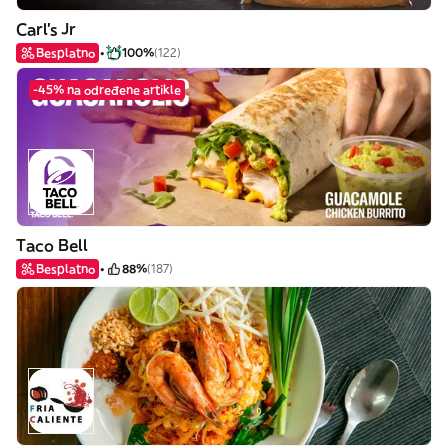
Carl's Jr
Besplatno
100%
(122)
-45% na određene artikle
Taco Bell
Besplatno
88%
(187)