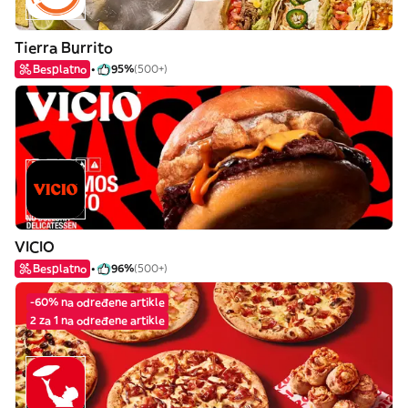
Tierra Burrito
Besplatno
95%
(500+)
VICIO
Besplatno
96%
(500+)
-60% na određene artikle
2 za 1 na određene artikle