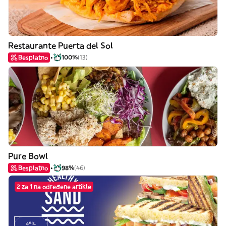
Restaurante Puerta del Sol
Besplatno
100%
(13)
Pure Bowl
Besplatno
98%
(46)
2 za 1 na određene artikle