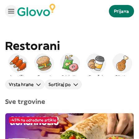
Prijava
Restorani
Američka
Burgeri
Grickalice
Doručak
Piletina
Vrsta hrane
Sortiraj po
Sve trgovine
-45% na određene artikle