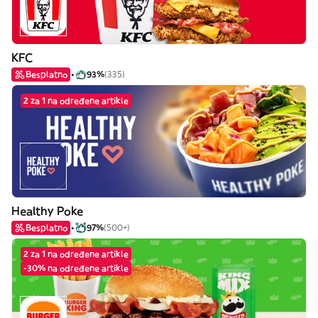
KFC
Besplatno
93%
(335)
2 za 1 na određene artikle
Healthy Poke
Besplatno
97%
(500+)
2 za 1 na određene artikle
-30% na određene artikle