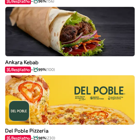
Besplatno
96%
(156)
Ankara Kebab
Besplatno
99%
(100)
Del Poble Pizzeria
Besplatno
98%
(230)