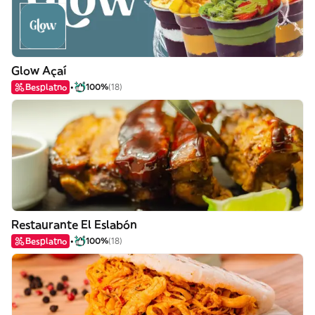
Glow Açaí
Besplatno
100%
(18)
Restaurante El Eslabón
Besplatno
100%
(18)