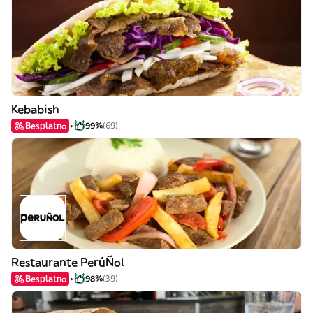
Kebabish
Besplatno
99%
(69)
Restaurante PerúÑol
Besplatno
98%
(39)