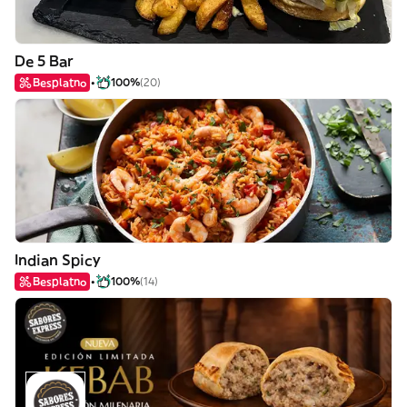
De 5 Bar
Besplatno
100%
(20)
Indian Spicy
Besplatno
100%
(14)