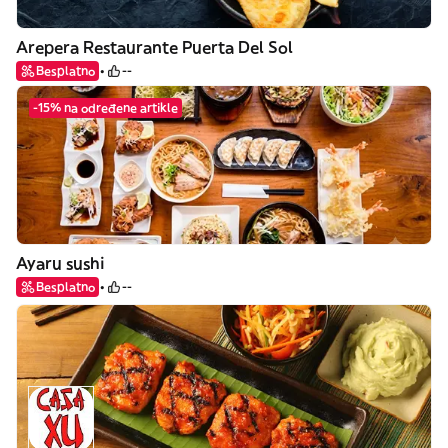
Arepera Restaurante Puerta Del Sol
Besplatno
--
-15% na određene artikle
Ayaru sushi
Besplatno
--