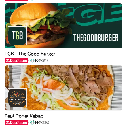
TGB - The Good Burger
Besplatno
95%
(94)
Pepi Doner Kebab
Besplatno
99%
(136)