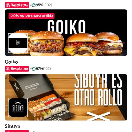
Besplatno
95%
(202)
-20% na određene artikle
Goiko
Besplatno
97%
(152)
Sibuya