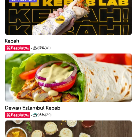
Kebah
Besplatno
87%
(41)
Dewan Estambul Kebab
Besplatno
95%
(29)