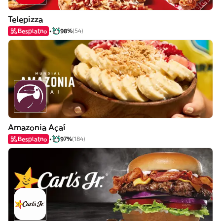
Telepizza
Besplatno
98%
(54)
Amazonia Açaí
Besplatno
97%
(184)