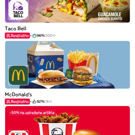
Taco Bell
Besplatno
96%
(500+)
McDonald's
Besplatno
92%
(1k+)
-50% na određene artikle