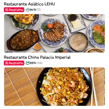
Restaurante Asiático LEHU
Besplatno
94%
(72)
Restaurante Chino Palacio Imperial
Besplatno
99%
(106)