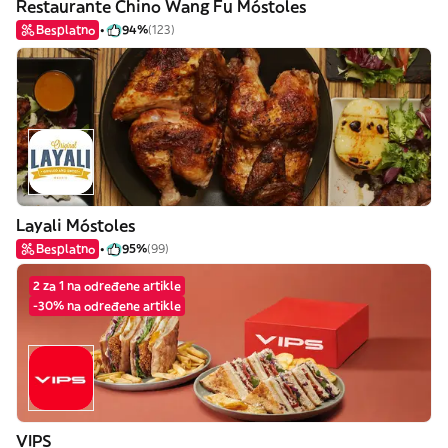
Restaurante Chino Wang Fu Móstoles
Besplatno
94%
(123)
Layali Móstoles
Besplatno
95%
(99)
2 za 1 na određene artikle
-30% na određene artikle
VIPS