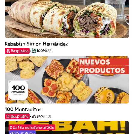
Kebabish Simon Hernández
Besplatno
100%
(22)
100 Montaditos
Besplatno
84%
(40)
2 za 1 na određene artikle
-25% uz Prime