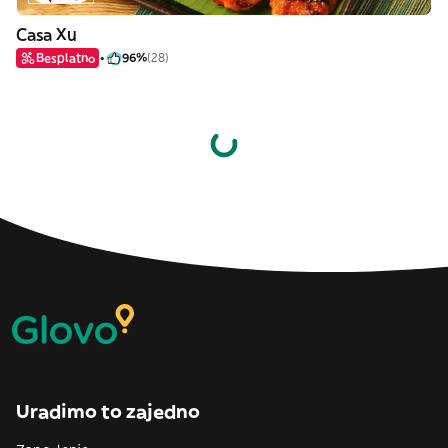
Casa Xu
Besplatno
96%
(28)
Uradimo to zajedno