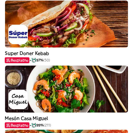
Super Doner Kebab
Besplatno
97%
(50)
Mesón Casa Miguel
Besplatno
99%
(211)