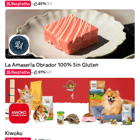
Besplatno
85%
(51)
La Amasería Obrador 100% Sin Gluten
Besplatno
91%
(41)
Kiwoko