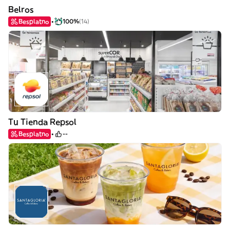
Belros
Besplatno
100%
(14)
Tu Tienda Repsol
Besplatno
--