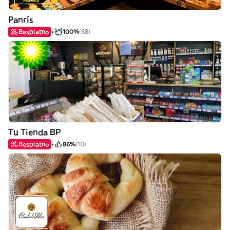
Panrís
Besplatno
100%
(68)
Tu Tienda BP
Besplatno
86%
(10)