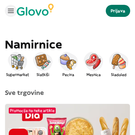
Prijava
Namirnice
Supermarket
Slatkiši
Peciva
Mesnica
Sladoled
Sve trgovine
Promocija na neke artikle