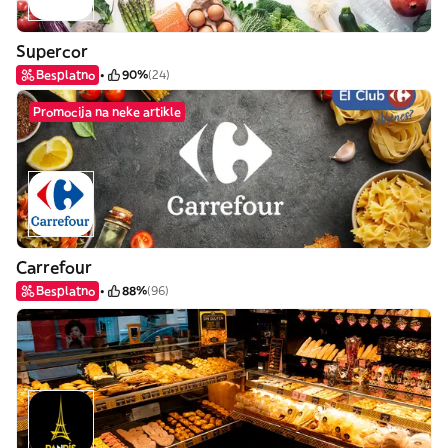
Supercor
Besplatno
90%
(24)
Promocija na neke artikle
Carrefour
Besplatno
88%
(96)