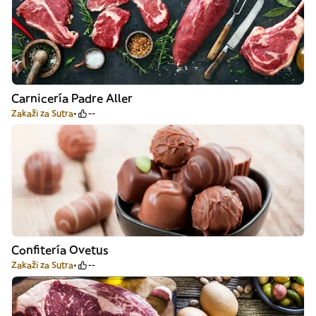
Carnicería Padre Aller
Zakaži za Sutra
--
Confitería Ovetus
Zakaži za Sutra
--