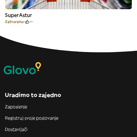
SuperAstur
Zatvoreno
--
Uradimo to zajedno
Zaposlenje
Registruj svoje poslovanje
Dostavljači