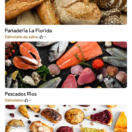
Panadería La Florida
Zatvoreno do sutra
--
Pescados Ríos
Zatvoreno
--