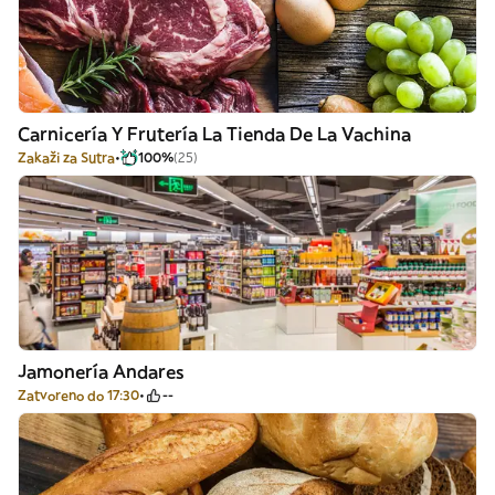
Carnicería Y Frutería La Tienda De La Vachina
Zakaži za Sutra
100%
(25)
Jamonería Andares
Zatvoreno do 17:30
--