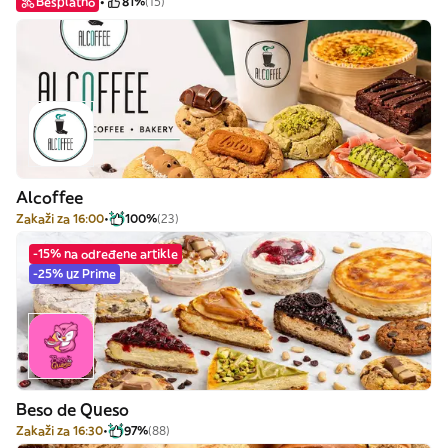
Besplatno
81%
(15)
Alcoffee
Zakaži za 16:00
100%
(23)
-15% na određene artikle
-25% uz Prime
Beso de Queso
Zakaži za 16:30
97%
(88)