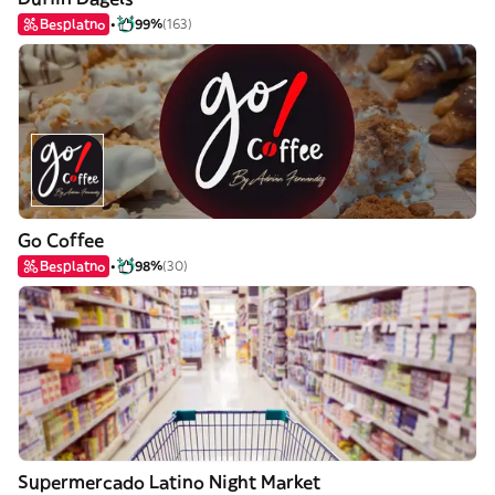
Besplatno
99%
(163)
Go Coffee
Besplatno
98%
(30)
Supermercado Latino Night Market