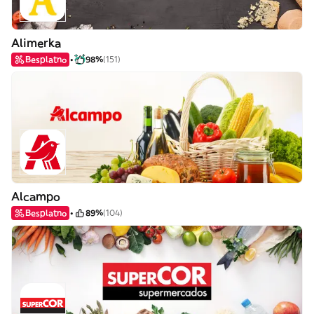
Alimerka
Besplatno
98%
(151)
Alcampo
Besplatno
89%
(104)