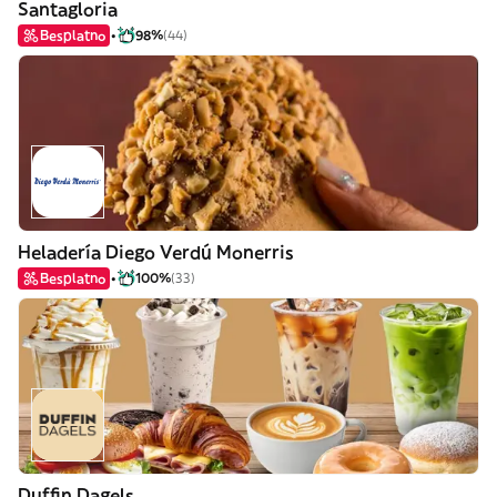
Santagloria
Besplatno
98%
(44)
Heladería Diego Verdú Monerris
Besplatno
100%
(33)
Duffin Dagels