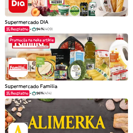
Supermercado DIA
Besplatno
94%
(409)
Promocija na neke artikle
Supermercado Familia
Besplatno
96%
(414)