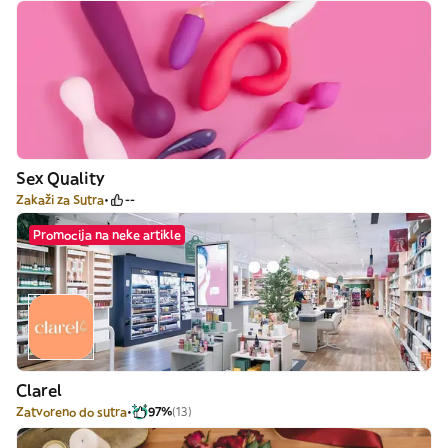
Sex Quality
Zakaži za Sutra
--
Promocija na neke artikle
Clarel
Zatvoreno do sutra
97%
(13)