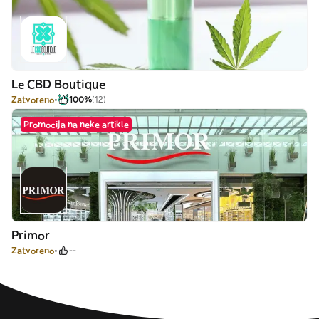
Le CBD Boutique
Zatvoreno
100%
(12)
Promocija na neke artikle
Primor
Zatvoreno
--