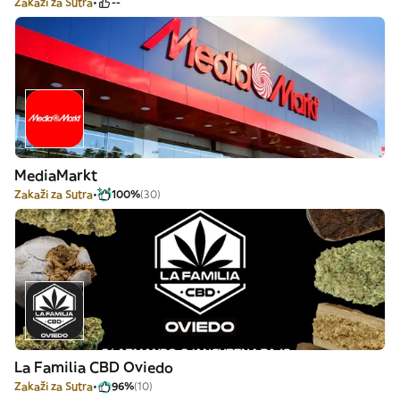
Zakaži za Sutra
--
MediaMarkt
Zakaži za Sutra
100%
(30)
La Familia CBD Oviedo
Zakaži za Sutra
96%
(10)