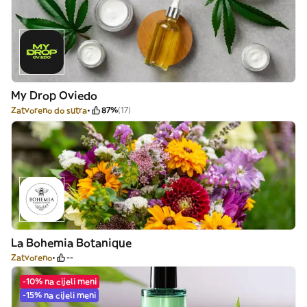
My Drop Oviedo
Zatvoreno do sutra
87%
(17)
La Bohemia Botanique
Zatvoreno
--
-10% na cijeli meni
-15% na cijeli meni