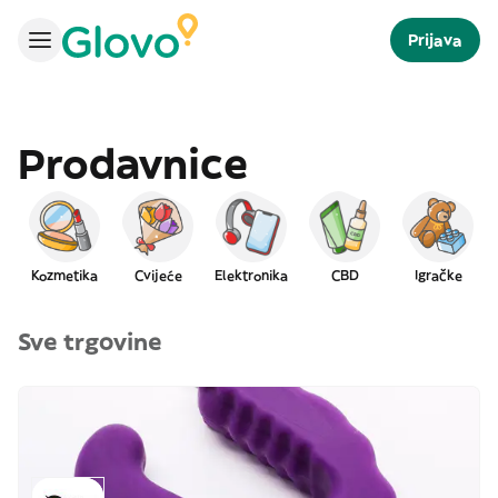
Prijava
Prodavnice
Kozmetika
Cvijeće
Elektronika
CBD
Igračke
Sve trgovine