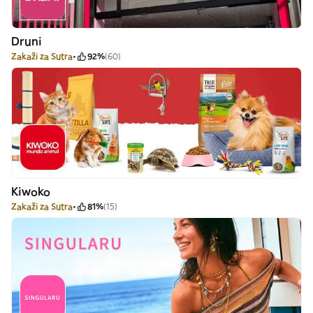
Druni
Zakaži za Sutra
92%
(60)
Kiwoko
Zakaži za Sutra
81%
(15)