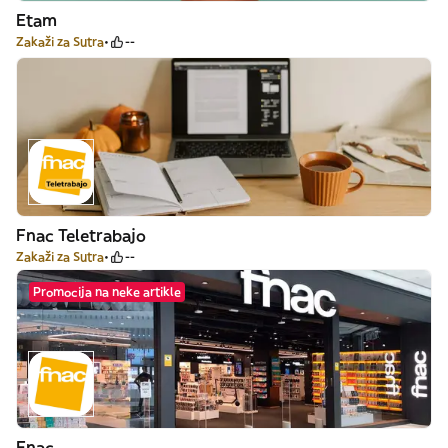
Etam
Zakaži za Sutra
--
Fnac Teletrabajo
Zakaži za Sutra
--
Promocija na neke artikle
Fnac