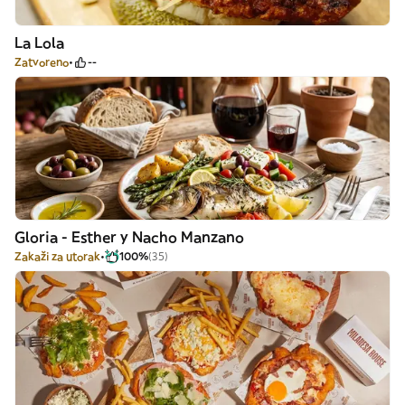
La Lola
Zatvoreno
--
Gloria - Esther y Nacho Manzano
Zakaži za utorak
100%
(35)