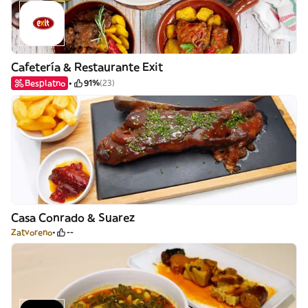
Cafetería & Restaurante Exit
Besplatno
91%
(23)
Casa Conrado & Suarez
Zatvoreno
--