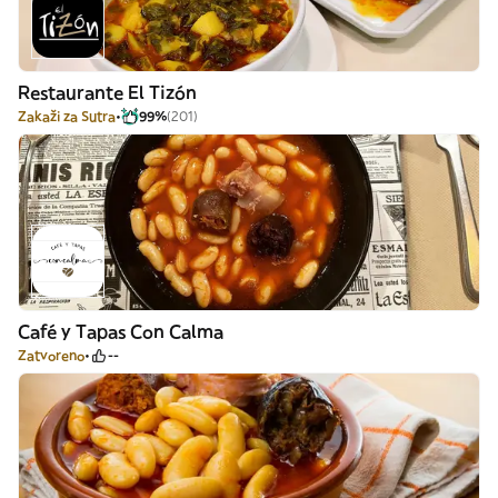
Restaurante El Tizón
Zakaži za Sutra
99%
(201)
Café y Tapas Con Calma
Zatvoreno
--