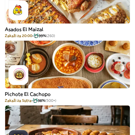
Asados El Maizal
Zakaži za 20:00
99%
(260)
Pichote El Cachopo
Zakaži za Sutra
98%
(500+)