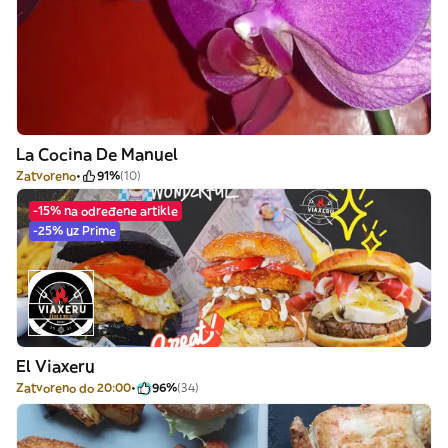
La Cocina De Manuel
Zatvoreno
91%
(10)
-15% na određene artikle
-25% uz Prime
El Viaxeru
Zatvoreno do 20:00
96%
(34)