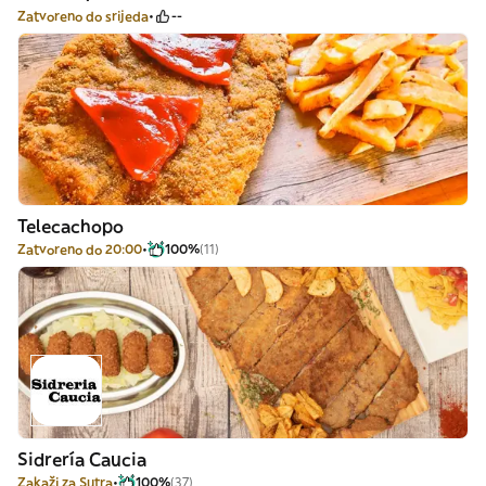
Zatvoreno do srijeda
--
Telecachopo
Zatvoreno do 20:00
100%
(11)
Sidrería Caucia
Zakaži za Sutra
100%
(37)