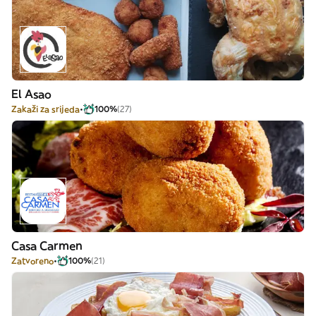
El Asao
Zakaži za srijeda
100%
(27)
Casa Carmen
Zatvoreno
100%
(21)