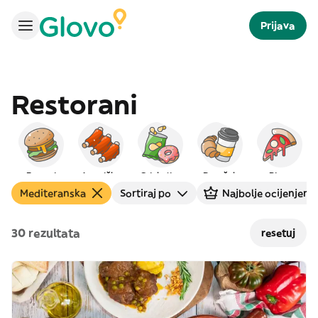
Prijava
Restorani
Burgeri
Američka
Grickalice
Doručak
Pizza
Mediteranska
Sortiraj po
Najbolje ocijenjeni
30 rezultata
resetuj