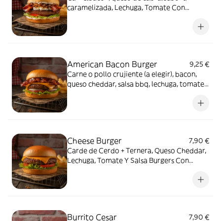
caramelizada, Lechuga, Tomate Con
Patatas Fritas
American Bacon Burger
9,25 €
Carne o pollo crujiente (a elegir), bacon,
queso cheddar, salsa bbq, lechuga, tomate y
cebolla. Con patatas fritas.
Cheese Burger
7,90 €
Carde de Cerdo + Ternera, Queso Cheddar,
Lechuga, Tomate Y Salsa Burgers Con
Patatas Fritas
Burrito Cesar
7,90 €