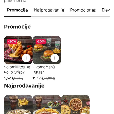
prije sniženja
Promocije
Najprodavanije
Promociones
Elevad
Promocije
-20%
-20%
Solomillitos De
2 PomoMenú
Pollo Crispy
Burger
5,52 €
19,12 €
6,90 €
23,90 €
Najprodavanije