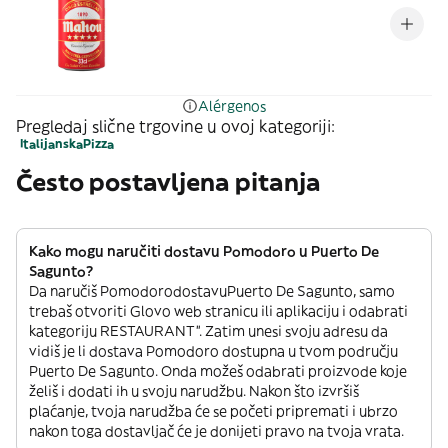
Alérgenos
Pregledaj slične trgovine u ovoj kategoriji:
Italijanska
Pizza
Često postavljena pitanja
Kako mogu naručiti dostavu Pomodoro u Puerto De
Sagunto?
Da naručiš PomodorodostavuPuerto De Sagunto, samo
trebaš otvoriti Glovo web stranicu ili aplikaciju i odabrati
kategoriju RESTAURANT”. Zatim unesi svoju adresu da
vidiš je li dostava Pomodoro dostupna u tvom području
Puerto De Sagunto. Onda možeš odabrati proizvode koje
želiš i dodati ih u svoju narudžbu. Nakon što izvršiš
plaćanje, tvoja narudžba će se početi pripremati i ubrzo
nakon toga dostavljač će je donijeti pravo na tvoja vrata.