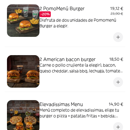
2 PomoMenú Burger
19,12 €
23,90 €
-20%
Disfruta de dos unidades de Pomomenú
Burger a elegir.
2 American bacon burger
18,50 €
Carne o pollo crujiente (a elegir), bacon,
queso cheddar, salsa bbq, lechuga, tomate y
cebolla. Con patatas fritas.
Elevadissimas Menu
14,90 €
Menú completo de elevadissimas, elige tu
burger o pizza + patatas fritas + bebida;
refresco, cerveza o agua.