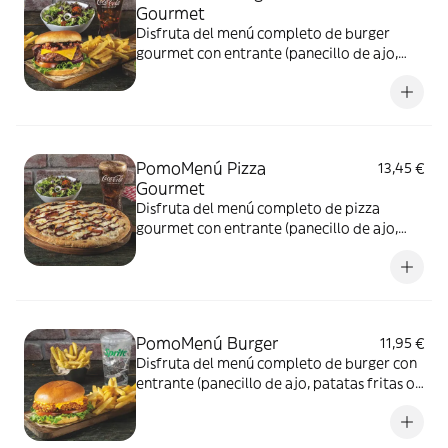
Gourmet
Disfruta del menú completo de burger
gourmet con entrante (panecillo de ajo,
patatas fritas o piccola ensalada) + tu
burger de ternera o pollo gourmet +
bebida; refresco, cerveza o agua.
PomoMenú Pizza
13,45 €
Gourmet
Disfruta del menú completo de pizza
gourmet con entrante (panecillo de ajo,
patatas fritas o piccola ensalada) + tu pizza
gourmet + bebida; refresco, cerveza o
agua.
PomoMenú Burger
11,95 €
Disfruta del menú completo de burger con
entrante (panecillo de ajo, patatas fritas o
piccola ensalada) + tu burger de ternera o
pollo + bebida; refresco, cerveza o agua.