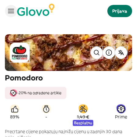
Prijava
Pomodoro
-20% na određene artikle
-
89%
1,49 €
Prime
Besplatno
Precrtane cijene pokazuju najnižu cijenu u zadnjih 30 dana