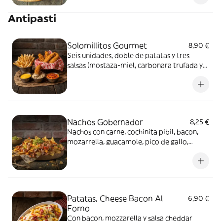
Antipasti
Solomillitos Gourmet
8,90 €
Seis unidades, doble de patatas y tres
salsas (mostaza-miel, carbonara trufada y
cheddar bacon)
Nachos Gobernador
8,25 €
Nachos con carne, cochinita pibil, bacon,
mozarrella, guacamole, pico de gallo,
queso crema y salsa cheddar
Patatas, Cheese Bacon Al
6,90 €
Forno
Con bacon, mozzarella y salsa cheddar