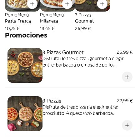
PomoMenú
PomoMenú
3 Pizzas
Pasta Fresca
Milanesa
Gourmet
10,75 €
13,45 €
26,99 €
Promociones
3 Pizzas Gourmet
26,99 €
Disfruta de tres pizzas gourmet a elegir
entre: barbacoa cremosa de pollo,
carbonara deluxe, pulled pork y/o
cabramelizada.
3 Pizzas
22,99 €
Disfruta de tres pizzas a elegir entre:
prosciutto, 4 quesos y/o barbacoa.