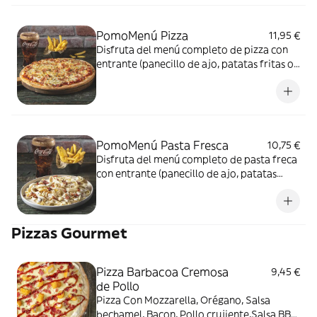
PomoMenú Pizza
11,95 €
Disfruta del menú completo de pizza con
entrante (panecillo de ajo, patatas fritas o
piccola ensalada) + tu pizza + bebida;
refresco, cerveza o agua.
PomoMenú Pasta Fresca
10,75 €
Disfruta del menú completo de pasta freca
con entrante (panecillo de ajo, patatas
fritas o piccola ensalada) + tu pasta fresca +
bebida; refresco, cerveza o agua.
Pizzas Gourmet
Pizza Barbacoa Cremosa
9,45 €
de Pollo
Pizza Con Mozzarella, Orégano, Salsa
bechamel, Bacon, Pollo crujiente,Salsa BBQ