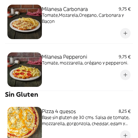
Milanesa Carbonara
9,75 €
Tomate,Mozarela,Oregano, Carbonara y
Bacon
Milanesa Pepperoni
9,75 €
Tomate, mozzarella, orégano y pepperoni.
Sin Gluten
Pizza 4 quesos
8,25 €
Base sin gluten de 30 cms. Salsa de tomate,
mozzarella, gorgonzola, cheddar, edam y
orégano