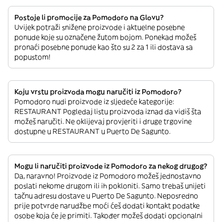
Postoje li promocije za Pomodoro na Glovu?
Uvijek potraži snižene proizvode i aktuelne posebne
ponude koje su označene žutom bojom. Ponekad možeš
pronaći posebne ponude kao što su 2 za 1 ili dostava sa
popustom!
Koju vrstu proizvoda mogu naručiti iz Pomodoro?
Pomodoro nudi proizvode iz sljedeće kategorije:
RESTAURANT Pogledaj listu proizvoda iznad da vidiš šta
možeš naručiti. Ne oklijevaj provjeriti i druge trgovine
dostupne u RESTAURANT u Puerto De Sagunto.
Mogu li naručiti proizvode iz Pomodoro za nekog drugog?
Da, naravno! Proizvode iz Pomodoro možeš jednostavno
poslati nekome drugom ili ih pokloniti. Samo trebaš unijeti
tačnu adresu dostave u Puerto De Sagunto. Neposredno
prije potvrde narudžbe moći ćeš dodati kontakt podatke
osobe koja će je primiti. Također možeš dodati opcionalni