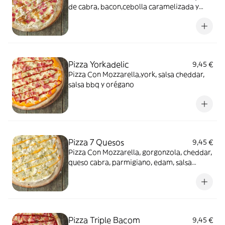
de cabra, bacon,cebolla caramelizada y
salsa mayo-trufa
Pizza Yorkadelic
9,45 €
Pizza Con Mozzarella,york, salsa cheddar,
salsa bbq y orégano
Pizza 7 Quesos
9,45 €
Pizza Con Mozzarella, gorgonzola, cheddar,
queso cabra, parmigiano, edam, salsa
formaggi y orégano
Pizza Triple Bacom
9,45 €