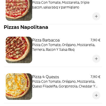
Pizza Con Tomate, Mozzarella, triple
bacon, salsa bbq y parmigiano
Pizzas Napolitana
Pizza Barbacoa
7,90 €
Pizza Con Tomate, Orégano, Mozzarella,
Ternera, Bacon Y Salsa Bbq
Pizza 4 Quesos
7,90 €
Pizza Con Tomate, Orégano, Mozzarella,
Queso Filadelfia, Gorgonzola, Cheddar Y
Edam