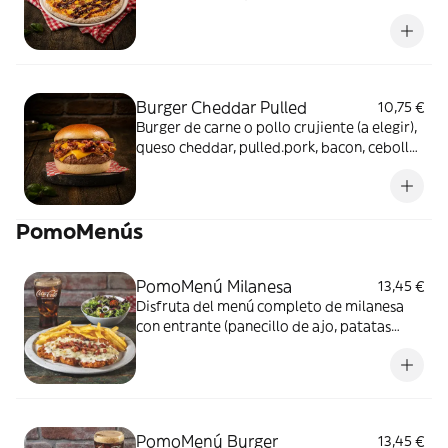
crispy, pepinillos y salsa BBQ.
Burger Cheddar Pulled
10,75 €
Burger de carne o pollo crujiente (a elegir),
queso cheddar, pulled.pork, bacon, cebolla
crispy, pepinillos y salsa BBQ.
PomoMenús
PomoMenú Milanesa
13,45 €
Disfruta del menú completo de milanesa
con entrante (panecillo de ajo, patatas
fritas o piccola ensalada) + tu milanesa +
bebida; refresco, cerveza o agua.
PomoMenú Burger
13,45 €