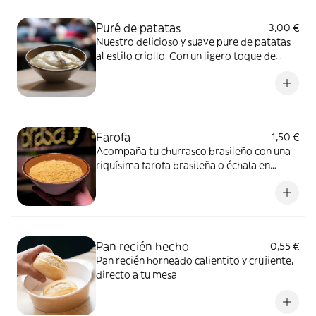
Puré de patatas
3,00 €
Nuestro delicioso y suave pure de patatas
al estilo criollo. Con un ligero toque de
pimienta negra.
Farofa
1,50 €
Acompaña tu churrasco brasileño con una
riquísima farofa brasileña o échala en
nuestra feijoada, estamos seguros que te va
a encantar.
Pan recién hecho
0,55 €
Pan recién horneado calientito y crujiente,
directo a tu mesa