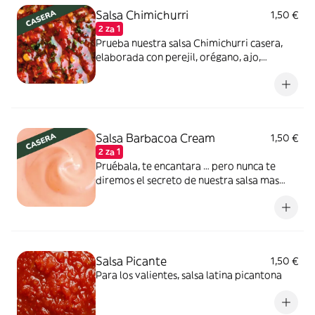
Salsa Chimichurri
1,50 €
2 za 1
Prueba nuestra salsa Chimichurri casera,
elaborada con perejil, orégano, ajo,
vinagre, aceite, ají molido y un poco de sal.
Ideal para condimentar nuestra carne
Salsa Barbacoa Cream
1,50 €
2 za 1
Pruébala, te encantara … pero nunca te
diremos el secreto de nuestra salsa mas
secreta
Salsa Picante
1,50 €
Para los valientes, salsa latina picantona