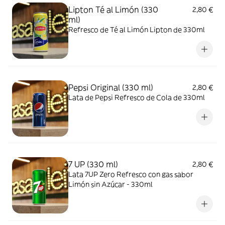
Lipton Té al Limón (330
2,80 €
ml)
Refresco de Té al Limón Lipton de 330ml
Pepsi Original (330 ml)
2,80 €
Lata de Pepsi Refresco de Cola de 330ml
7 UP (330 ml)
2,80 €
Lata 7UP Zero Refresco con gas sabor
Limón sin Azúcar - 330ml