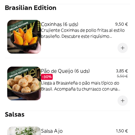
Brasilian Edition
Coxinhas (6 uds)
9,50 €
Crujiente Coxinhas de pollo fritas al estilo
brasileño. Descubre este riquísimo
aperitivo típico de nuestra cocina, relleno
con pechuga de pollo de primera calidad,
super tierna.
Pão de Queijo (6 uds)
3,85 €
5,50 €
-30%
Llega a Brasayleña o pão mais típico do
Brasil. Acompaña tu churrasco con una
ración de optimo Pão de Queijo, recién
hecho y super esponjoso. Se convertirá en
tu próxima adición.
Salsas
Salsa Ajo
1,50 €