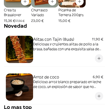
Crea tu
Churrasco
Picanha de
Brasalover
Variado
Ternera 200grs
15,36 €
23,00 €
15,00 €
17,56 €
Novedad
Alitas con Tajin (8uds)
11,90 €
Deliciosas y crujientes alitas de pollo a la
brasa, bañadas con una exquisita salsa de
tajín con lima, un sabor extremo que creará
en tu boca una experiencia inigualable
Arroz de coco
6,90 €
Delicioso arroz blanco preparado en leche
de coco, un explosión de sabor que no
podrás perderte, pídelo ahora y se el
primero en degustar lo mejor de los mejor
Lo mas top