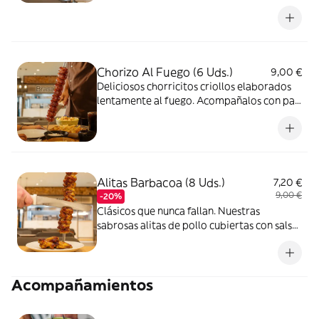
cerveza bañado con una exquisita salsa
chimichurri que hará temblar tu paladar!
Chorizo Al Fuego (6 Uds.)
9,00 €
Deliciosos chorricitos criollos elaborados
lentamente al fuego. Acompañalos con pan
caliente y recien horneado.
Alitas Barbacoa (8 Uds.)
7,20 €
9,00 €
-20%
Clásicos que nunca fallan. Nuestras
sabrosas alitas de pollo cubiertas con salsa
barbacoa
Acompañamientos