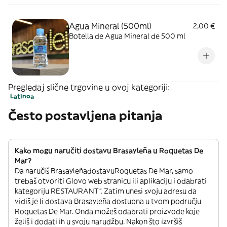
Agua Mineral (500ml)
2,00 €
Botella de Agua Mineral de 500 ml
Pregledaj slične trgovine u ovoj kategoriji:
Latinoa
Često postavljena pitanja
Kako mogu naručiti dostavu Brasayleña u Roquetas De
Mar?
Da naručiš BrasayleñadostavuRoquetas De Mar, samo
trebaš otvoriti Glovo web stranicu ili aplikaciju i odabrati
kategoriju RESTAURANT”. Zatim unesi svoju adresu da
vidiš je li dostava Brasayleña dostupna u tvom području
Roquetas De Mar. Onda možeš odabrati proizvode koje
želiš i dodati ih u svoju narudžbu. Nakon što izvršiš