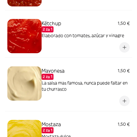
Kétchup
1,50 €
2 za 1
Elaborado con tomates, azúcar y vinagre
Mayonesa
1,50 €
2 za 1
La salsa mas famosa, nunca puede faltar en
tu churrasco
Mostaza
1,50 €
2 za 1
Mostaza dulce