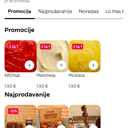
prije sniženja
Promocije
Najprodavanije
Novedad
Lo mas to
Promocije
2 za 1
2 za 1
2 za 1
Kétchup
Mayonesa
Mostaza
1,50 €
1,50 €
1,50 €
Najprodavanije
-12%