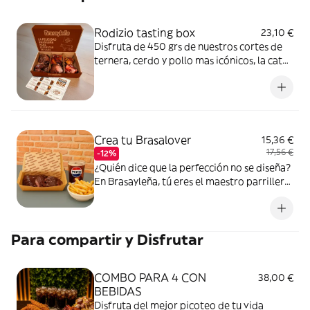
Rodizio tasting box
23,10 €
Disfruta de 450 grs de nuestros cortes de
ternera, cerdo y pollo mas icónicos, la cata
de carnes mas perfecta que podrías
imaginar. Además no puedes perderte
ningún detalle, por lo que te enviamos
nuestro mantel de Rodizio Tasting Box,
para una experiencia única y completa. No
Crea tu Brasalover
15,36 €
dejes de pedirla!
17,56 €
-12%
¿Quién dice que la perfección no se diseña?
En Brasayleña, tú eres el maestro parrillero.
Hemos encendido las brasas para que crees
una combinación legendaria. elige tu Carne,
el corte que te hace suspirar, asado
Para compartir y Disfrutar
lentamente al; elige tu Guarnición, el
acompañante ideal para equilibrar el sabor
del fuego. ¿Te falta algo? Añade nuestros
COMBO PARA 4 CON
38,00 €
exclusivos agregadores y lleva tu
BEBIDAS
experiencia al siguiente nivel.Tu hambre, tus
Disfruta del mejor picoteo de tu vida
reglas, nuestras brasas.