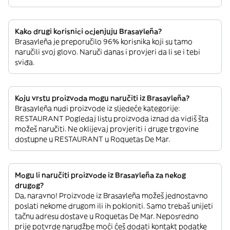
Kako drugi korisnici ocjenjuju Brasayleña?
Brasayleña je preporučilo 96% korisnika koji su tamo
naručili svoj glovo. Naruči danas i provjeri da li se i tebi
sviđa.
Koju vrstu proizvoda mogu naručiti iz Brasayleña?
Brasayleña nudi proizvode iz sljedeće kategorije:
RESTAURANT Pogledaj listu proizvoda iznad da vidiš šta
možeš naručiti. Ne oklijevaj provjeriti i druge trgovine
dostupne u RESTAURANT u Roquetas De Mar.
Mogu li naručiti proizvode iz Brasayleña za nekog
drugog?
Da, naravno! Proizvode iz Brasayleña možeš jednostavno
poslati nekome drugom ili ih pokloniti. Samo trebaš unijeti
tačnu adresu dostave u Roquetas De Mar. Neposredno
prije potvrde narudžbe moći ćeš dodati kontakt podatke