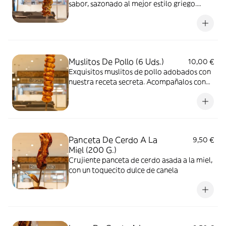
sabor, sazonado al mejor estilo griego.
Cada bocado es pura satisfacción que no
querrás que termine.
Muslitos De Pollo (6 Uds.)
10,00 €
Exquisitos muslitos de pollo adobados con
nuestra receta secreta. Acompañalos con
nuestras salsas. Te quedaras adicto.
Panceta De Cerdo A La
9,50 €
Miel (200 G.)
Crujiente panceta de cerdo asada a la miel,
con un toquecito dulce de canela