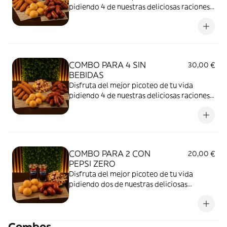
pidiendo 4 de nuestras deliciosas raciones,
con las patatas fritas que prefieras y
acompáñalo con 4 deliciosas y refrescantes
bebidas.
COMBO PARA 4 SIN
30,00 €
BEBIDAS
Disfruta del mejor picoteo de tu vida
pidiendo 4 de nuestras deliciosas raciones
con las patatas fritas que prefieras y
Enamórate del buen sabor de nuestros
platos.
COMBO PARA 2 CON
20,00 €
PEPSI ZERO
Disfruta del mejor picoteo de tu vida
pidiendo dos de nuestras deliciosas
raciones, con las patatas fritas que
prefieras y acompáñalo con deliciosa y
refrescante pepsi zero.
Combos