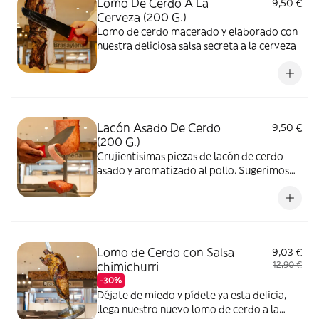
Lomo De Cerdo A La
9,50 €
Cerveza (200 G.)
Lomo de cerdo macerado y elaborado con
nuestra deliciosa salsa secreta a la cerveza
Lacón Asado De Cerdo
9,50 €
(200 G.)
Crujientisimas piezas de lacón de cerdo
asado y aromatizado al pollo. Sugerimos
acopañarlo con patatas fritas
Lomo de Cerdo con Salsa
9,03 €
chimichurri
12,90 €
-30%
Déjate de miedo y pídete ya esta delicia,
llega nuestro nuevo lomo de cerdo a la