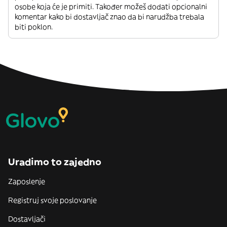
osobe koja će je primiti. Također možeš dodati opcionalni
komentar kako bi dostavljač znao da bi narudžba trebala
biti poklon.
Uradimo to zajedno
Zaposlenje
Registruj svoje poslovanje
Dostavljači