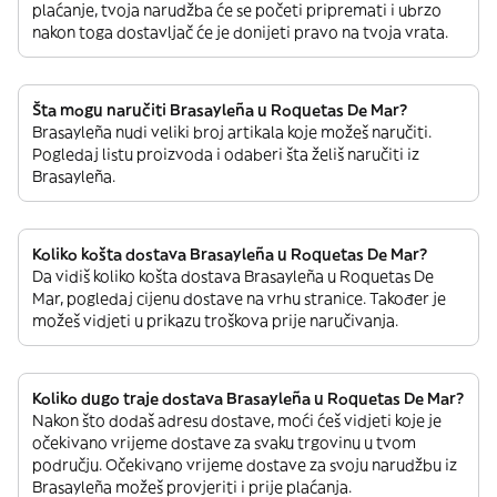
plaćanje, tvoja narudžba će se početi pripremati i ubrzo
nakon toga dostavljač će je donijeti pravo na tvoja vrata.
Šta mogu naručiti Brasayleña u Roquetas De Mar?
Brasayleña nudi veliki broj artikala koje možeš naručiti.
Pogledaj listu proizvoda i odaberi šta želiš naručiti iz
Brasayleña.
Koliko košta dostava Brasayleña u Roquetas De Mar?
Da vidiš koliko košta dostava Brasayleña u Roquetas De
Mar, pogledaj cijenu dostave na vrhu stranice. Također je
možeš vidjeti u prikazu troškova prije naručivanja.
Koliko dugo traje dostava Brasayleña u Roquetas De Mar?
Nakon što dodaš adresu dostave, moći ćeš vidjeti koje je
očekivano vrijeme dostave za svaku trgovinu u tvom
području. Očekivano vrijeme dostave za svoju narudžbu iz
Brasayleña možeš provjeriti i prije plaćanja.