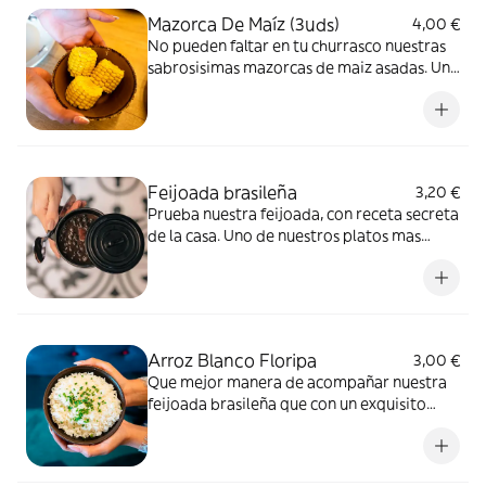
Mazorca De Maíz (3uds)
4,00 €
No pueden faltar en tu churrasco nuestras
sabrosisimas mazorcas de maiz asadas. Un
toquecito de dulce que te encantara
Feijoada brasileña
3,20 €
Prueba nuestra feijoada, con receta secreta
de la casa. Uno de nuestros platos mas
famosos y ricos.
Arroz Blanco Floripa
3,00 €
Que mejor manera de acompañar nuestra
feijoada brasileña que con un exquisito
arroz blanco decorado con cebollino.