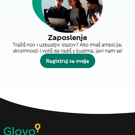
Zaposlenje
Tražiš nov i uzbudljiv izazov? Ako imaš ambicije,
skromnosti i voliš da radiš s ljudima, javi nam se!
Registruj se ovdje