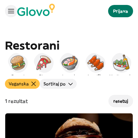
Prijava
Restorani
Burgeri
Pizza
Japanska
Američka
Mediteranska
Veganska
Sortiraj po
1 rezultat
resetuj