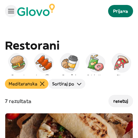
Prijava
Restorani
Burgeri
Američka
Doručak
Grickalice
Pizza
Mediteranska
Sortiraj po
7 rezultata
resetuj