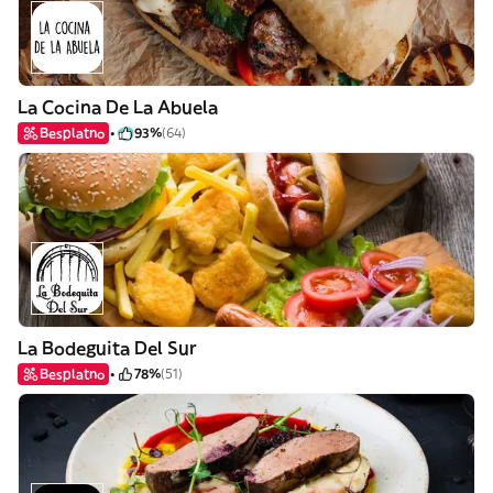
La Cocina De La Abuela
Besplatno
93%
(64)
La Bodeguita Del Sur
Besplatno
78%
(51)