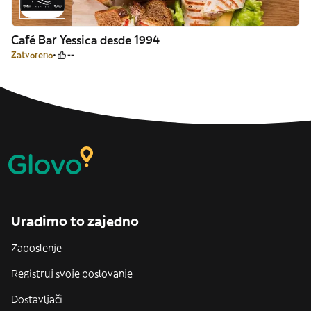
Café Bar Yessica desde 1994
Zatvoreno
--
Uradimo to zajedno
Zaposlenje
Registruj svoje poslovanje
Dostavljači