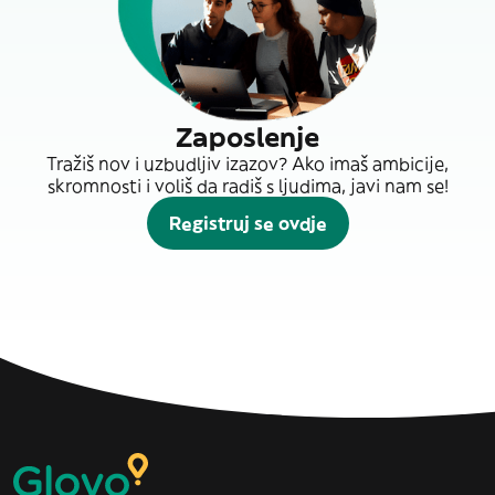
Zaposlenje
Tražiš nov i uzbudljiv izazov? Ako imaš ambicije,
skromnosti i voliš da radiš s ljudima, javi nam se!
Registruj se ovdje