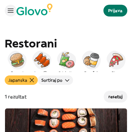
Prijava
Restorani
Burgeri
Američka
Grickalice
Doručak
Pizza
Japanska
Sortiraj po
1 rezultat
resetuj