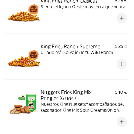
King Fries Ranch Clasicas
5,25 €
Siente el lejano Oeste más cerca que nunca
King Fries Ranch Supreme
5,25 €
El lado más salvaje de tu Wild Ranch
Nuggets Fries King Mix
5,10 €
Pringles (6 uds.)
Nuestros King Nuggets® acompañados del
sazonador King Mix Sour Cream&Onion.