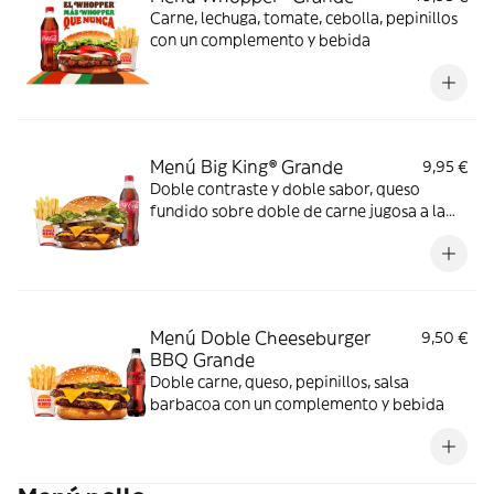
Carne, lechuga, tomate, cebolla, pepinillos
con un complemento y bebida
Menú Big King® Grande
9,95 €
Doble contraste y doble sabor, queso
fundido sobre doble de carne jugosa a la
parrilla, lechuga, pepinillos y cebolla,
bañados en exquisita salsa Big King entre
dos panes de sésamo crujiente, ¿se puede
pedir más?
Menú Doble Cheeseburger
9,50 €
BBQ Grande
Doble carne, queso, pepinillos, salsa
barbacoa con un complemento y bebida