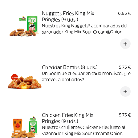
Nuggets Fries King Mix
6,65 €
Pringles (9 uds.)
Nuestros King Nuggets® acompañados del
sazonador King Mix Sour Cream&Onion.
Cheddar Bombs (8 uds.)
5,75 €
Un boom de cheddar en cada mordisco. ¿Te
atreves a probarlos?
Chicken Fries King Mix
5,75 €
Pringles (9 uds.)
Nuestros crujientes Chicken Fries junto al
sazonador King Mix Sour Cream&Onion.