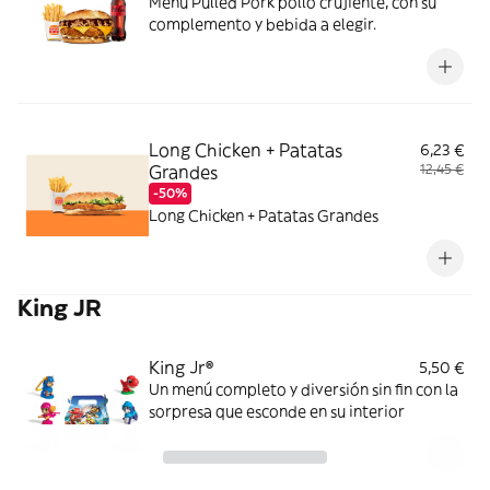
Menú Pulled Pork pollo crujiente, con su
complemento y bebida a elegir.
Long Chicken + Patatas
6,23 €
Grandes
12,45 €
-50%
Long Chicken + Patatas Grandes
King JR
King Jr®
5,50 €
Un menú completo y diversión sin fin con la
sorpresa que esconde en su interior