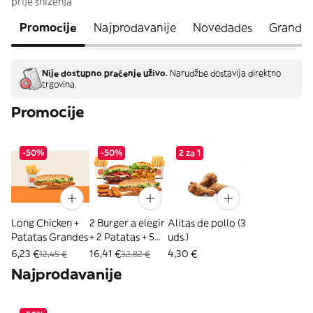
prije sniženja
Promocije
Najprodavanije
Novedades
Grand K
Nije dostupno praćenje uživo.
Narudžbe dostavlja direktno
trgovina.
Promocije
-50%
-50%
2 za 1
Long Chicken +
2 Burger a elegir
Alitas de pollo (3
Patatas Grandes
+ 2 Patatas + 5
uds.)
Nuggets
6,23 €
16,41 €
4,30 €
12,45 €
32,82 €
Najprodavanije