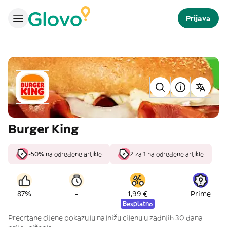
Prijava
Burger King
-50% na određene artikle
2 za 1 na određene artikle
-
87%
1,99 €
Prime
Besplatno
Precrtane cijene pokazuju najnižu cijenu u zadnjih 30 dana