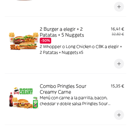
complemento y bebida
2 Burger a elegir + 2
16,41 €
Patatas + 5 Nuggets
32,82 €
-50%
2 Whopper o Long Chicken o CBK a elegir +
2 Patatas + Nuggets x5
Combo Pringles Sour
15,35 €
Creamy Carne
Menú con carne a la parrilla, bacon,
cheddar y doble salsa Pringles Sour
Creamy.