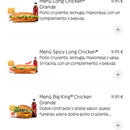
Menú Long Chicken®
9,95 €
Grande
Pollo crujiente, lechuga, mayonesa, con un
complemento y bebida
Menú Spicy Long Chicken®
9,95 €
Pollo crujiente, lechuga, mayonesa y salsa
Sriracha, con un complemento y bebida
Menú Big King® Chicken
9,95 €
Grande
Doble contraste y doble sabor, queso
fundido sobre doble pollo crujiente,
lechuga, pepinillos y cebolla, bañados en
exquisita salsa Big King entre dos panes de