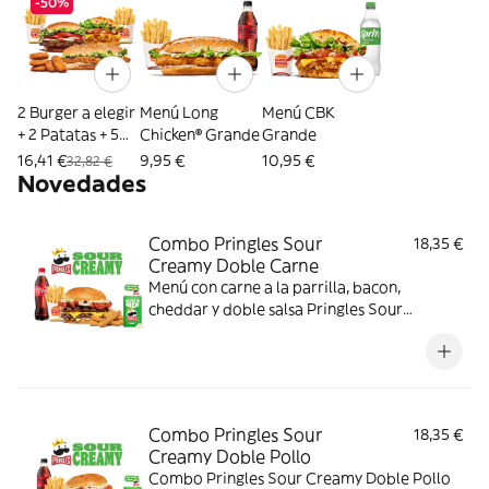
-50%
2 Burger a elegir
Menú Long
Menú CBK
+ 2 Patatas + 5
Chicken® Grande
Grande
Nuggets
16,41 €
9,95 €
10,95 €
32,82 €
Novedades
Combo Pringles Sour
18,35 €
Creamy Doble Carne
Menú con carne a la parrilla, bacon,
cheddar y doble salsa Pringles Sour
Creamy.
Combo Pringles Sour
18,35 €
Creamy Doble Pollo
Combo Pringles Sour Creamy Doble Pollo