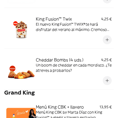
King Fusion™ Twix
4,25 €
El nuevo King Fusion™ TWIX® te hará
disfrutar del verano al máximo. Cremoso
helado de vainilla con topping TWIX® y
sirope de caramelo. Dale un TWIX al
verano.
Cheddar Bombs (4 uds.)
4,25 €
Un boom de cheddar en cada mordisco. ¿Te
atreves a probarlos?
Grand King
Menú King CBK + llavero
13,95 €
Menú King CBK by Marta Díaz con King
Fusion™ a elegir y llavero exclusivo.