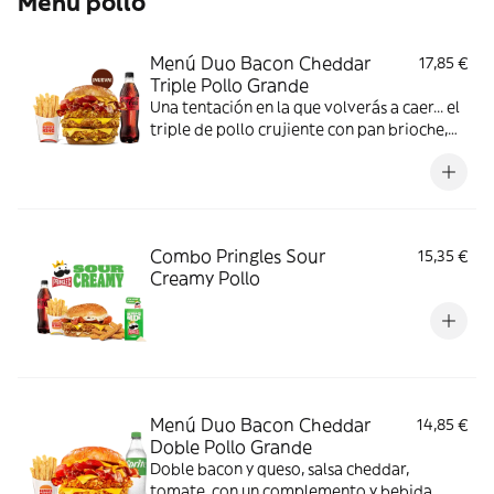
Menú pollo
Menú Duo Bacon Cheddar
17,85 €
Triple Pollo Grande
Una tentación en la que volverás a caer... el
triple de pollo crujiente con pan brioche,
deliciosa salsa de queso cheddar, dos
crujientes lonchas de bacon, cebolla frita y
tomate. Todo ello acompañado de tu
bebida y complemento favoritos. Algo
irresistible.
Combo Pringles Sour
15,35 €
Creamy Pollo
Menú Duo Bacon Cheddar
14,85 €
Doble Pollo Grande
Doble bacon y queso, salsa cheddar,
tomate, con un complemento y bebida