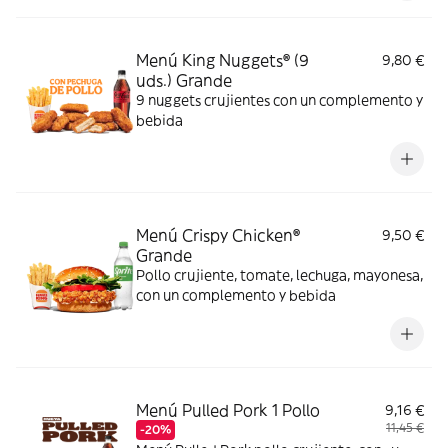
sésamo crujiente, ¿se puede pedir más?
Menú King Nuggets® (9
9,80 €
uds.) Grande
9 nuggets crujientes con un complemento y
bebida
Menú Crispy Chicken®
9,50 €
Grande
Pollo crujiente, tomate, lechuga, mayonesa,
con un complemento y bebida
Menú Pulled Pork 1 Pollo
9,16 €
11,45 €
-20%