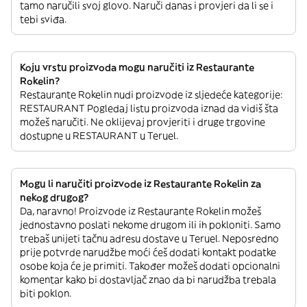
tamo naručili svoj glovo. Naruči danas i provjeri da li se i
tebi sviđa.
Koju vrstu proizvoda mogu naručiti iz Restaurante
Rokelin?
Restaurante Rokelin nudi proizvode iz sljedeće kategorije:
RESTAURANT Pogledaj listu proizvoda iznad da vidiš šta
možeš naručiti. Ne oklijevaj provjeriti i druge trgovine
dostupne u RESTAURANT u Teruel.
Mogu li naručiti proizvode iz Restaurante Rokelin za
nekog drugog?
Da, naravno! Proizvode iz Restaurante Rokelin možeš
jednostavno poslati nekome drugom ili ih pokloniti. Samo
trebaš unijeti tačnu adresu dostave u Teruel. Neposredno
prije potvrde narudžbe moći ćeš dodati kontakt podatke
osobe koja će je primiti. Također možeš dodati opcionalni
komentar kako bi dostavljač znao da bi narudžba trebala
biti poklon.