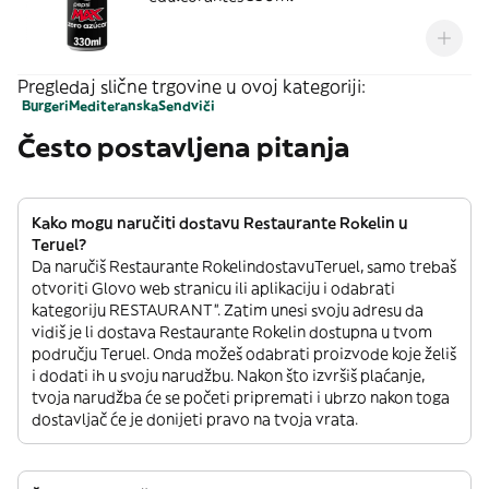
Pregledaj slične trgovine u ovoj kategoriji:
Burgeri
Mediteranska
Sendviči
Često postavljena pitanja
Kako mogu naručiti dostavu Restaurante Rokelin u
Teruel?
Da naručiš Restaurante RokelindostavuTeruel, samo trebaš
otvoriti Glovo web stranicu ili aplikaciju i odabrati
kategoriju RESTAURANT”. Zatim unesi svoju adresu da
vidiš je li dostava Restaurante Rokelin dostupna u tvom
području Teruel. Onda možeš odabrati proizvode koje želiš
i dodati ih u svoju narudžbu. Nakon što izvršiš plaćanje,
tvoja narudžba će se početi pripremati i ubrzo nakon toga
dostavljač će je donijeti pravo na tvoja vrata.