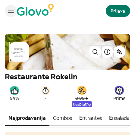
Prijava
Restaurante Rokelin
-
94%
0,99 €
Prime
Besplatno
Najprodavanije
Combos
Entrantes
Ensaladas