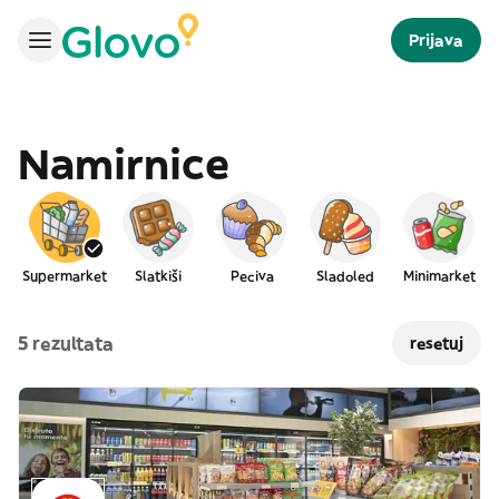
Prijava
Namirnice
Supermarket
Slatkiši
Peciva
Sladoled
Minimarket
5 rezultata
resetuj