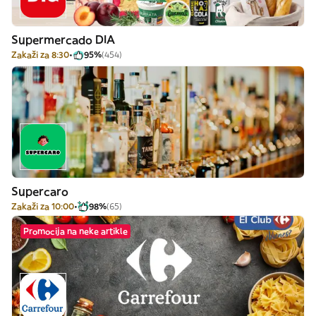
Supermercado DIA
Zakaži za 8:30
95%
(454)
Supercaro
Zakaži za 10:00
98%
(65)
Promocija na neke artikle