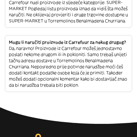
Carrefour nudi proizvode iz sljedeće kategorije: SUPER-
MARKET Pogledaj listu proizvoda iznad da vidiš šta možeš
naručiti. Ne oklijevaj provjeriti i druge trgovine dostupne u
SUPER-MARKET u Torremolinos Benalmadena Churriana.
Mogu li naručiti proizvode iz Carrefour za nekog drugog?
Da, naravno! Proizvode iz Carrefour možeš jednostavno
poslati nekome drugom ili ih pokloniti. Samo trebaš unijeti
tačnu adresu dostave u Torremolinos Benalmadena
Churriana. Neposredno prije potvrde narudžbe moći ćeš
dodati kontakt podatke osobe koja će je primiti. Također
možeš dodati opcionalni komentar kako bi dostavljač znao
da bi narudžba trebala biti poklon.