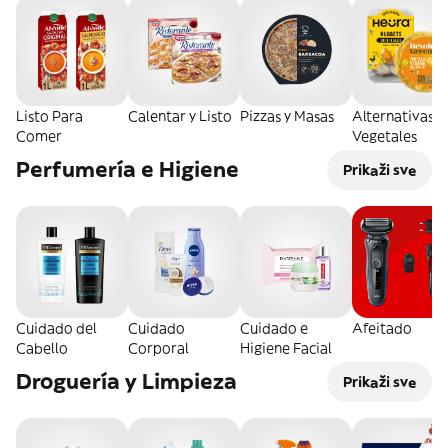
Listo Para
Calentar y Listo
Pizzas y Masas
Alternativas
Comer
Vegetales
Perfumería e Higiene
Prikaži sve
Cuidado del
Cuidado
Cuidado e
Afeitado
Cabello
Corporal
Higiene Facial
Droguería y Limpieza
Prikaži sve