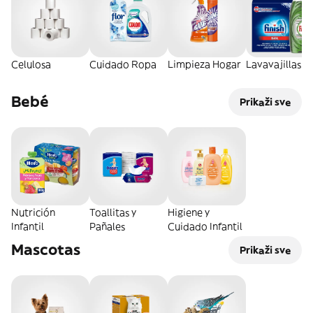
Celulosa
Cuidado Ropa
Limpieza Hogar
Lavavajillas
Bebé
Prikaži sve
Nutrición
Toallitas y
Higiene y
Infantil
Pañales
Cuidado Infantil
Mascotas
Prikaži sve