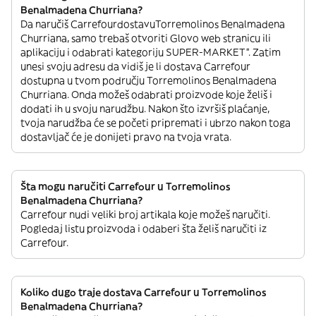
Benalmadena Churriana?
Da naručiš CarrefourdostavuTorremolinos Benalmadena
Churriana, samo trebaš otvoriti Glovo web stranicu ili
aplikaciju i odabrati kategoriju SUPER-MARKET”. Zatim
unesi svoju adresu da vidiš je li dostava Carrefour
dostupna u tvom području Torremolinos Benalmadena
Churriana. Onda možeš odabrati proizvode koje želiš i
dodati ih u svoju narudžbu. Nakon što izvršiš plaćanje,
tvoja narudžba će se početi pripremati i ubrzo nakon toga
dostavljač će je donijeti pravo na tvoja vrata.
Šta mogu naručiti Carrefour u Torremolinos
Benalmadena Churriana?
Carrefour nudi veliki broj artikala koje možeš naručiti.
Pogledaj listu proizvoda i odaberi šta želiš naručiti iz
Carrefour.
Koliko dugo traje dostava Carrefour u Torremolinos
Benalmadena Churriana?