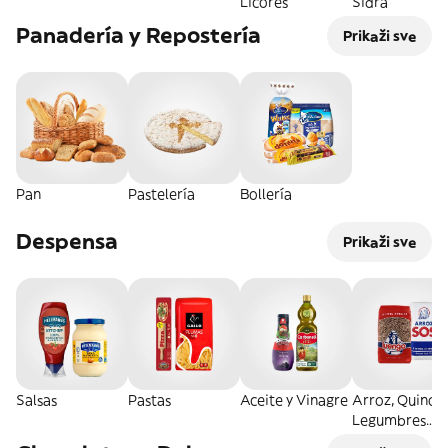
Licores
Sidra
Panadería y Repostería
Prikaži sve
Pan
Pastelería
Bollería
Despensa
Prikaži sve
Salsas
Pastas
Aceite y Vinagre
Arroz, Quinoa
Legumbres
Secos