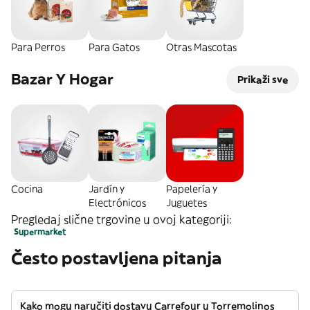
Para Perros
Para Gatos
Otras Mascotas
Bazar Y Hogar
Prikaži sve
Cocina
Jardín y
Papelería y
Electrónicos
Juguetes
Pregledaj slične trgovine u ovoj kategoriji:
Supermarket
Često postavljena pitanja
Kako mogu naručiti dostavu Carrefour u Torremolinos