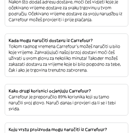
Nakon što dodaš adresu dostave, moći ćeš vidjeti koje je
očekivano vrijeme dostave za svaku trgovinu u tvom
području. Očekivano vrijeme dostave za svoju narudžbu iz
Carrefour možeš provjeriti i prije plaćanja.
Kada mogu naručiti dostavu iz Carrefour?
Tokom radnog vremena Carrefour’s možeš naručiti u bilo
koje vrijeme. Zahvaljujući našoj brzoj dostavi moći ćeš
uživati u svom glovu za nekoliko minuta! Također možeš
zakazati dostavu za vrijeme koje bi bilo pogodno za tebe,
čak i ako je trgovina trenutno zatvorena.
Kako drugi korisnici ocjenjuju Carrefour?
Carrefour je preporučilo 89% korisnika koji su tamo
naručili svoj glovo. Naruči danas i provjeri da li se i tebi
sviđa.
Koju vrstu proizvoda mogu naručiti iz Carrefour?