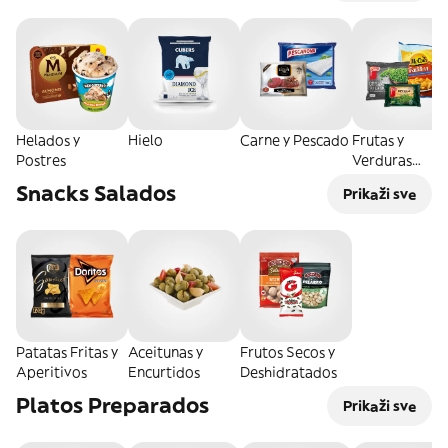
Helados y
Hielo
Carne y Pescado
Frutas y
Postres
Verduras
Congeladas
Snacks Salados
Prikaži sve
Patatas Fritas y
Aceitunas y
Frutos Secos y
Aperitivos
Encurtidos
Deshidratados
Platos Preparados
Prikaži sve