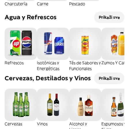
Charcutería
Carne
Pescado
Agua y Refrescos
Prikaži sve
Refrescos
Isotónicas y
Tés de Sabores y
Zumos Y Café
Energéticas
Funcionales
Cervezas, Destilados y Vinos
Prikaži sve
Cervezas
Vinos
Alcohol y
Espumosos y