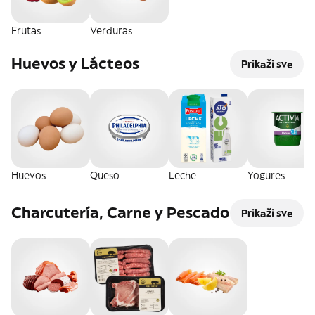
Frutas
Verduras
Huevos y Lácteos
Prikaži sve
Huevos
Queso
Leche
Yogures
Charcutería, Carne y Pescado
Prikaži sve