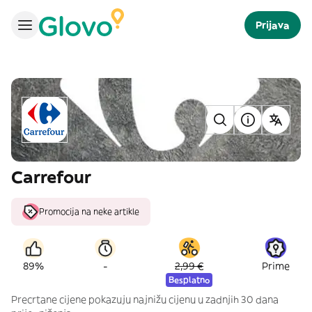
Prijava
Carrefour
Promocija na neke artikle
-
89%
2,99 €
Prime
Besplatno
Precrtane cijene pokazuju najnižu cijenu u zadnjih 30 dana