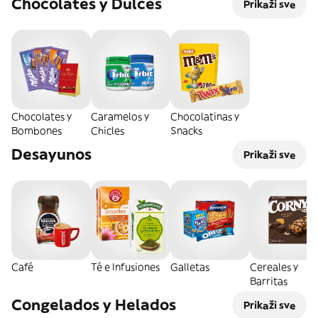
Chocolates y Dulces
Prikaži sve
Chocolates y
Caramelos y
Chocolatinas y
Bombones
Chicles
Snacks
Desayunos
Prikaži sve
Café
Té e Infusiones
Galletas
Cereales y
Barritas
Congelados y Helados
Prikaži sve