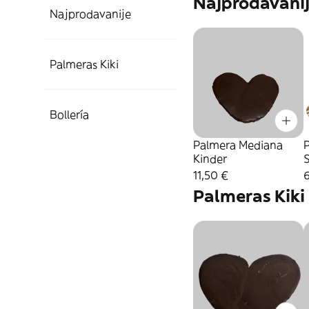
Najprodavani
Najprodavanije
Palmeras Kiki
Bollería
Palmera Mediana
P
Kinder
S
11,50 €
Palmeras Kiki