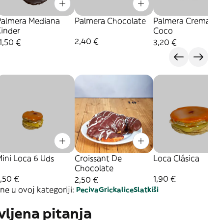
Palmera Mediana
Palmera Chocolate
Palmera Crema Y
Kinder
Coco
2,40 €
1,50 €
3,20 €
ini Loca 6 Uds
Croissant De
Loca Clásica
Chocolate
,50 €
1,90 €
2,50 €
ne u ovoj kategoriji:
Peciva
Grickalice
Slatkiši
vljena pitanja