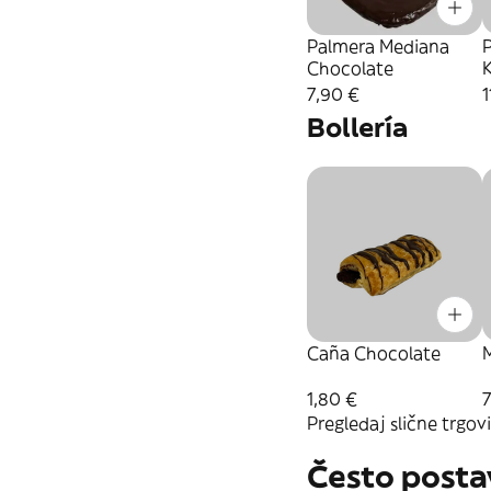
Palmera Mediana
Chocolate
7,90 €
1
Bollería
Caña Chocolate
M
1,80 €
7
Pregledaj slične trgovi
Često posta