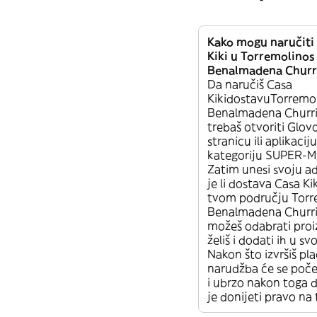
Kako mogu naručiti
Kiki u Torremolinos
Benalmadena Churr
Da naručiš Casa
KikidostavuTorremo
Benalmadena Churr
trebaš otvoriti Glo
stranicu ili aplikacij
kategoriju SUPER-
Zatim unesi svoju ad
je li dostava Casa K
tvom području Torr
Benalmadena Churr
možeš odabrati proi
želiš i dodati ih u s
Nakon što izvršiš pla
narudžba će se poče
i ubrzo nakon toga d
je donijeti pravo na 