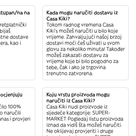
ostupan/na na
Kada mogu naručiti dostavu iz
Casa Kiki?
retplatnički
Tokom radnog vremena Casa
bijaš
Kiki’s možeš naručiti u bilo koje
atne dostave
vrijeme. Zahvaljujući našoj brzoj
era, kao i
dostavi moći ćeš uživati u svom
glovu za nekoliko minuta! Također
možeš zakazati dostavu za
vrijeme koje bi bilo pogodno za
tebe, čak i ako je trgovina
trenutno zatvorena.
 ocjenjuju
Koju vrstu proizvoda mogu
naručiti iz Casa Kiki?
čilo 100%
Casa Kiki nudi proizvode iz
o naručili
sljedeće kategorije: SUPER-
nas i provjeri
MARKET Pogledaj listu proizvoda
iznad da vidiš šta možeš naručiti.
Ne oklijevaj provjeriti i druge