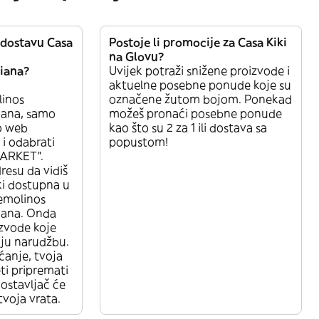
 dostavu Casa
Postoje li promocije za Casa Kiki
na Glovu?
iana?
Uvijek potraži snižene proizvode i
aktuelne posebne ponude koje su
linos
označene žutom bojom. Ponekad
iana, samo
možeš pronaći posebne ponude
vo web
kao što su 2 za 1 ili dostava sa
u i odabrati
popustom!
MARKET”.
resu da vidiš
iki dostupna u
emolinos
iana. Onda
zvode koje
voju narudžbu.
ćanje, tvoja
ti pripremati
ostavljač će
tvoja vrata.