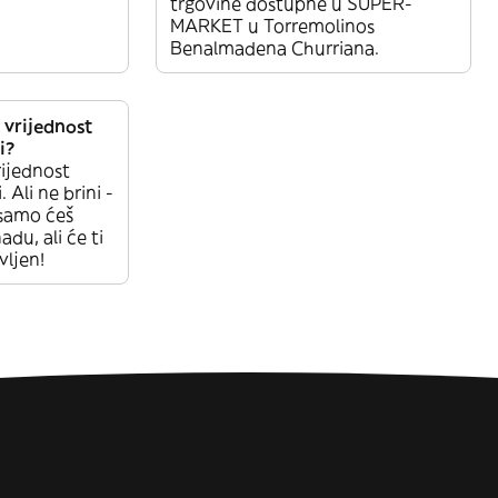
trgovine dostupne u SUPER-
MARKET u Torremolinos
Benalmadena Churriana.
 vrijednost
i?
rijednost
 Ali ne brini -
 samo ćeš
du, ali će ti
vljen!