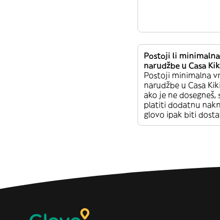
Postoji li minimalna
narudžbe u Casa Kik
Postoji minimalna v
narudžbe u Casa Kiki.
ako je ne dosegneš,
platiti dodatnu nakna
glovo ipak biti dosta