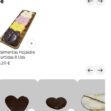
je
almeritas Hojaldre
urtidas 8 Uds
6,20 €